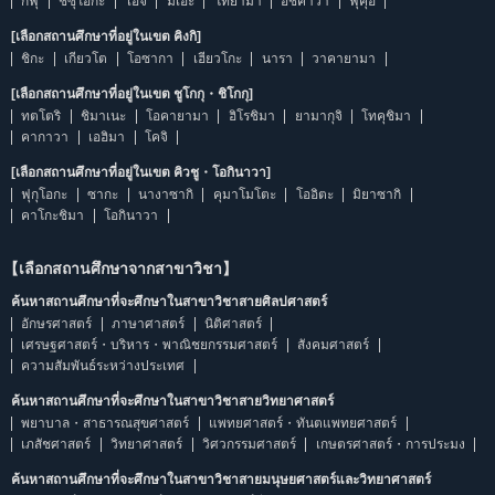
กิฟุ
ชิซุโอกะ
ไอจิ
มิเอะ
โทยามา
อิชิคาวา
ฟุคุอิ
[เลือกสถานศึกษาที่อยู่ในเขต คิงกิ]
ชิกะ
เกียวโต
โอซากา
เฮียวโกะ
นารา
วาคายามา
[เลือกสถานศึกษาที่อยู่ในเขต ชูโกกุ・ชิโกกุ]
ทตโตริ
ชิมาเนะ
โอคายามา
ฮิโรชิมา
ยามากุจิ
โทคุชิมา
คากาวา
เอฮิมา
โคจิ
[เลือกสถานศึกษาที่อยู่ในเขต คิวชู・โอกินาวา]
ฟุกุโอกะ
ซากะ
นางาซากิ
คุมาโมโตะ
โออิตะ
มิยาซากิ
คาโกะชิมา
โอกินาวา
【เลือกสถานศึกษาจากสาขาวิชา】
ค้นหาสถานศึกษาที่จะศึกษาในสาขาวิชาสายศิลปศาสตร์
อักษรศาสตร์
ภาษาศาสตร์
นิติศาสตร์
เศรษฐศาสตร์・บริหาร・พาณิชยกรรมศาสตร์
สังคมศาสตร์
ความสัมพันธ์ระหว่างประเทศ
ค้นหาสถานศึกษาที่จะศึกษาในสาขาวิชาสายวิทยาศาสตร์
พยาบาล・สาธารณสุขศาสตร์
แพทยศาสตร์・ทันตแพทยศาสตร์
เภสัชศาสตร์
วิทยาศาสตร์
วิศวกรรมศาสตร์
เกษตรศาสตร์・การประมง
ค้นหาสถานศึกษาที่จะศึกษาในสาขาวิชาสายมนุษยศาสตร์และวิทยาศาสตร์