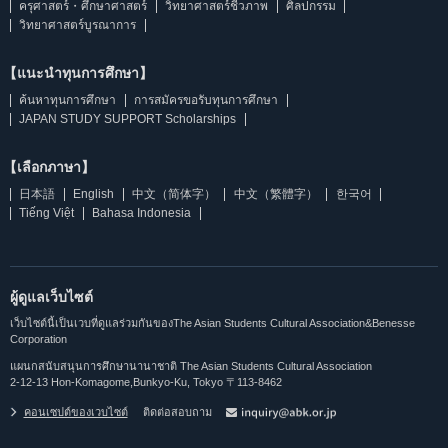
ครุศาสตร์・ศึกษาศาสตร์
วิทยาศาสตร์ชีวภาพ
ศิลปกรรม
วิทยาศาสตร์บูรณาการ
【แนะนำทุนการศึกษา】
ค้นหาทุนการศึกษา
การสมัครขอรับทุนการศึกษา
JAPAN STUDY SUPPORT Scholarships
【เลือกภาษา】
日本語
English
中文（简体字）
中文（繁體字）
한국어
Tiếng Việt
Bahasa Indonesia
ผู้ดูแลเว็บไซต์
เว็บไซต์นี้เป็นเวบที่ดูแลร่วมกันของThe Asian Students Cultural Association&Benesse
Corporation
แผนกสนับสนุนการศึกษานานาชาติ The Asian Students Cultural Association
2-12-13 Hon-Komagome,Bunkyo-Ku, Tokyo 〒113-8462
คอนเซปต์ของเวบไซต์
ติดต่อสอบถาม