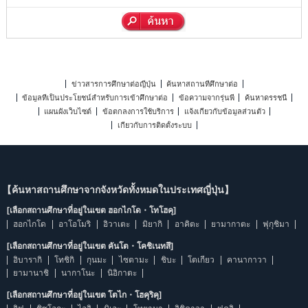
ข่าวสารการศึกษาต่อญี่ปุ่น
ค้นหาสถานที่ศึกษาต่อ
ข้อมูลที่เป็นประโยชน์สำหรับการเข้าศึกษาต่อ
ข้อความจากรุ่นพี่
ค้นหาดรรชนี
แผนผังเว็บไซต์
ข้อตกลงการใช้บริการ
แจ้งเกี่ยวกับข้อมูลส่วนตัว
เกี่ยวกับการติดตั้งระบบ
【ค้นหาสถานศึกษาจากจังหวัดทั้งหมดในประเทศญี่ปุ่น】
[เลือกสถานศึกษาที่อยู่ในเขต ฮอกไกโด・โทโฮคุ]
ฮอกไกโด
อาโอโมริ
อิวาเตะ
มิยากิ
อาคิตะ
ยามากาตะ
ฟุกุชิมา
[เลือกสถานศึกษาที่อยู่ในเขต คันโต・โคชิเนทสึ]
อิบารากิ
โทชิกิ
กุนมะ
ไซตามะ
ชิบะ
โตเกียว
คานากาวา
ยามานาชิ
นากาโนะ
นิอิกาตะ
[เลือกสถานศึกษาที่อยู่ในเขต โตไก・โฮคุริคุ]