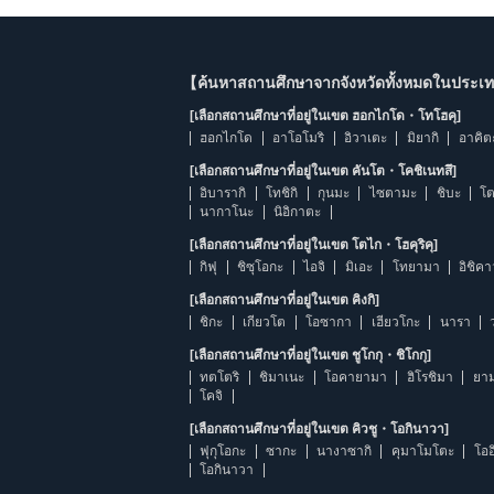
【ค้นหาสถานศึกษาจากจังหวัดทั้งหมดในประเทศ
[เลือกสถานศึกษาที่อยู่ในเขต ฮอกไกโด・โทโฮคุ]
ฮอกไกโด
อาโอโมริ
อิวาเตะ
มิยากิ
อาคิต
[เลือกสถานศึกษาที่อยู่ในเขต คันโต・โคชิเนทสึ]
อิบารากิ
โทชิกิ
กุนมะ
ไซตามะ
ชิบะ
โต
นากาโนะ
นิอิกาตะ
[เลือกสถานศึกษาที่อยู่ในเขต โตไก・โฮคุริคุ]
กิฟุ
ชิซุโอกะ
ไอจิ
มิเอะ
โทยามา
อิชิค
[เลือกสถานศึกษาที่อยู่ในเขต คิงกิ]
ชิกะ
เกียวโต
โอซากา
เฮียวโกะ
นารา
[เลือกสถานศึกษาที่อยู่ในเขต ชูโกกุ・ชิโกกุ]
ทตโตริ
ชิมาเนะ
โอคายามา
ฮิโรชิมา
ยาม
โคจิ
[เลือกสถานศึกษาที่อยู่ในเขต คิวชู・โอกินาวา]
ฟุกุโอกะ
ซากะ
นางาซากิ
คุมาโมโตะ
โออ
โอกินาวา