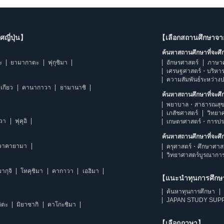
ญี่ปุ่น】
【เลือกสถานศึกษาจ
ค้นหาสถานศึกษาที่จะศ
ะ
ยามากาตะ
ฟุกุชิมา
อักษรศาสตร์
ภาษา
เศรษฐศาสตร์・บริหา
ความสัมพันธ์ระหว่าง
เกียว
คานากาวา
ยามานาชิ
ค้นหาสถานศึกษาที่จะศ
พยาบาล・สาธารณสุข
เภสัชศาสตร์
วิทยา
าวา
ฟุคุอิ
เกษตรศาสตร์・การป
ค้นหาสถานศึกษาที่จะศ
วาคายามา
ครุศาสตร์・ศึกษาศาส
วิทยาศาสตร์บูรณากา
ากุจิ
โทคุชิมา
คากาวา
เอฮิมา
【แนะนำทุนการศึก
ค้นหาทุนการศึกษา
JAPAN STUDY SUPP
ิตะ
มิยาซากิ
คาโกะชิมา
【เลือกภาษา】