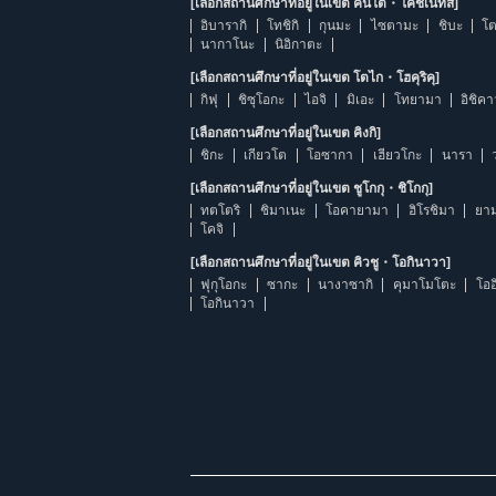
[เลือกสถานศึกษาที่อยู่ในเขต คันโต・โคชิเนทสึ]
อิบารากิ
โทชิกิ
กุนมะ
ไซตามะ
ชิบะ
โต
นากาโนะ
นิอิกาตะ
[เลือกสถานศึกษาที่อยู่ในเขต โตไก・โฮคุริคุ]
กิฟุ
ชิซุโอกะ
ไอจิ
มิเอะ
โทยามา
อิชิค
[เลือกสถานศึกษาที่อยู่ในเขต คิงกิ]
ชิกะ
เกียวโต
โอซากา
เฮียวโกะ
นารา
[เลือกสถานศึกษาที่อยู่ในเขต ชูโกกุ・ชิโกกุ]
ทตโตริ
ชิมาเนะ
โอคายามา
ฮิโรชิมา
ยาม
โคจิ
[เลือกสถานศึกษาที่อยู่ในเขต คิวชู・โอกินาวา]
ฟุกุโอกะ
ซากะ
นางาซากิ
คุมาโมโตะ
โออ
โอกินาวา