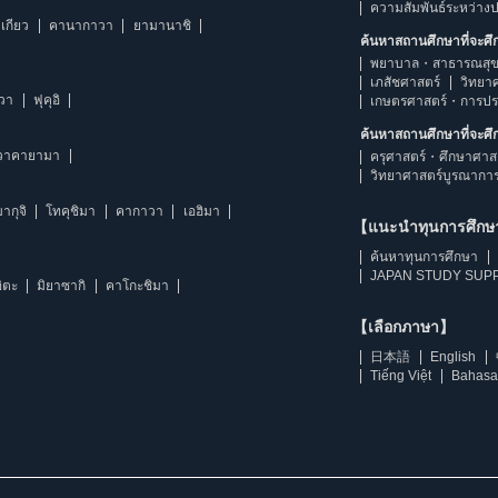
ความสัมพันธ์ระหว่าง
เกียว
คานากาวา
ยามานาชิ
ค้นหาสถานศึกษาที่จะศ
พยาบาล・สาธารณสุข
เภสัชศาสตร์
วิทยา
าวา
ฟุคุอิ
เกษตรศาสตร์・การป
ค้นหาสถานศึกษาที่จะศ
วาคายามา
ครุศาสตร์・ศึกษาศาส
วิทยาศาสตร์บูรณากา
ากุจิ
โทคุชิมา
คากาวา
เอฮิมา
【แนะนำทุนการศึก
ค้นหาทุนการศึกษา
JAPAN STUDY SUPP
ิตะ
มิยาซากิ
คาโกะชิมา
【เลือกภาษา】
日本語
English
Tiếng Việt
Bahasa