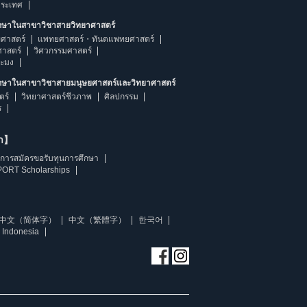
ประเทศ
ึกษาในสาขาวิชาสายวิทยาศาสตร์
ศาสตร์
แพทยศาสตร์・ทันตแพทยศาสตร์
ศาสตร์
วิศวกรรมศาสตร์
ระมง
ึกษาในสาขาวิชาสายมนุษยศาสตร์และวิทยาศาสตร์
ตร์
วิทยาศาสตร์ชีวภาพ
ศิลปกรรม
ร
ษา】
การสมัครขอรับทุนการศึกษา
ORT Scholarships
中文（简体字）
中文（繁體字）
한국어
 Indonesia