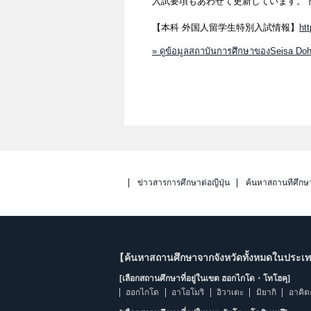
入試要項もあわせて更新しています。下
【本科 外国人留学生特別入試情報】
ht
» ดูข้อมูลสถาบันการศึกษาของSeisa Do
ข่าวสารการศึกษาต่อญี่ปุ่น
ค้นหาสถานที่ศึกษ
【ค้นหาสถานศึกษาจากจังหวัดทั้งหมดในประเทศ
[เลือกสถานศึกษาที่อยู่ในเขต ฮอกไกโด・โทโฮคุ]
ฮอกไกโด
อาโอโมริ
อิวาเตะ
มิยากิ
อาคิต