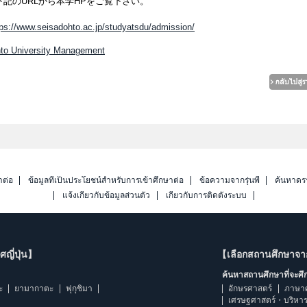
記のURLから本学HPをご覧下さい。
tps://www.seisadohto.ac.jp/studyatsdu/admission/
hto University Management
าต่อ
ข้อมูลที่เป็นประโยชน์สำหรับการเข้าศึกษาต่อ
ข้อความจากรุ่นพี่
ค้นหาดร
แจ้งเกี่ยวกับข้อมูลส่วนตัว
เกี่ยวกับการติดตั้งระบบ
ญี่ปุ่น】
【เลือกสถานศึกษาจ
ค้นหาสถานศึกษาที่จะศ
ะ
ยามากาตะ
ฟุกุชิมา
อักษรศาสตร์
ภาษา
เศรษฐศาสตร์・บริหา