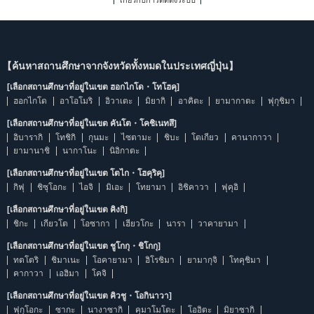
เกี่ยวกับการติดตั้งระบบ
【ค้นหาสถานศึกษาจากจังหวัดทั้งหมดในประเทศญี่ปุ่น】
[เลือกสถานศึกษาที่อยู่ในเขต ฮอกไกโด・โทโฮคุ]
ฮอกไกโด
อาโอโมริ
อิวาเตะ
มิยากิ
อาคิตะ
ยามากาตะ
ฟุกุชิมา
[เลือกสถานศึกษาที่อยู่ในเขต คันโต・โคชิเนทสึ]
อิบารากิ
โทชิกิ
กุนมะ
ไซตามะ
ชิบะ
โตเกียว
คานากาวา
ยามานาชิ
นากาโนะ
นิอิกาตะ
[เลือกสถานศึกษาที่อยู่ในเขต โตไก・โฮคุริคุ]
กิฟุ
ชิซุโอกะ
ไอจิ
มิเอะ
โทยามา
อิชิคาวา
ฟุคุอิ
[เลือกสถานศึกษาที่อยู่ในเขต คิงกิ]
ชิกะ
เกียวโต
โอซากา
เฮียวโกะ
นารา
วาคายามา
[เลือกสถานศึกษาที่อยู่ในเขต ชูโกกุ・ชิโกกุ]
ทตโตริ
ชิมาเนะ
โอคายามา
ฮิโรชิมา
ยามากุจิ
โทคุชิมา
คากาวา
เอฮิมา
โคจิ
[เลือกสถานศึกษาที่อยู่ในเขต คิวชู・โอกินาวา]
ฟุกุโอกะ
ซากะ
นางาซากิ
คุมาโมโตะ
โออิตะ
มิยาซากิ