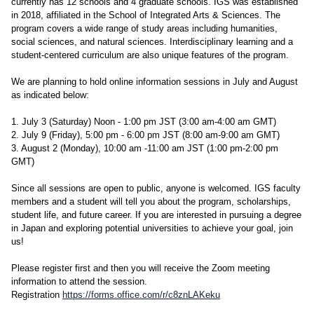
currently has 12 schools and 4 graduate schools. IGS was established
in 2018, affiliated in the School of Integrated Arts & Sciences. The
program covers a wide range of study areas including humanities,
social sciences, and natural sciences. Interdisciplinary learning and a
student-centered curriculum are also unique features of the program.
We are planning to hold online information sessions in July and August
as indicated below:
1. July 3 (Saturday) Noon - 1:00 pm JST (3:00 am-4:00 am GMT)
2. July 9 (Friday), 5:00 pm - 6:00 pm JST (8:00 am-9:00 am GMT)
3. August 2 (Monday), 10:00 am -11:00 am JST (1:00 pm-2:00 pm
GMT)
Since all sessions are open to public, anyone is welcomed. IGS faculty
members and a student will tell you about the program, scholarships,
student life, and future career. If you are interested in pursuing a degree
in Japan and exploring potential universities to achieve your goal, join
us!
Please register first and then you will receive the Zoom meeting
information to attend the session.
Registration
https://forms.office.com/r/c8znLAKeku