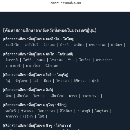
เกี่ยวกับการติดตั้งระบบ
【ค้นหาสถานศึกษาจากจังหวัดทั้งหมดในประเทศญี่ปุ่น】
[เลือกสถานศึกษาที่อยู่ในเขต ฮอกไกโด・โทโฮคุ]
ฮอกไกโด
อาโอโมริ
อิวาเตะ
มิยากิ
อาคิตะ
ยามากาตะ
ฟุกุชิมา
[เลือกสถานศึกษาที่อยู่ในเขต คันโต・โคชิเนทสึ]
อิบารากิ
โทชิกิ
กุนมะ
ไซตามะ
ชิบะ
โตเกียว
คานากาวา
ยามานาชิ
นากาโนะ
นิอิกาตะ
[เลือกสถานศึกษาที่อยู่ในเขต โตไก・โฮคุริคุ]
กิฟุ
ชิซุโอกะ
ไอจิ
มิเอะ
โทยามา
อิชิคาวา
ฟุคุอิ
[เลือกสถานศึกษาที่อยู่ในเขต คิงกิ]
ชิกะ
เกียวโต
โอซากา
เฮียวโกะ
นารา
วาคายามา
[เลือกสถานศึกษาที่อยู่ในเขต ชูโกกุ・ชิโกกุ]
ทตโตริ
ชิมาเนะ
โอคายามา
ฮิโรชิมา
ยามากุจิ
โทคุชิมา
คากาวา
เอฮิมา
โคจิ
[เลือกสถานศึกษาที่อยู่ในเขต คิวชู・โอกินาวา]