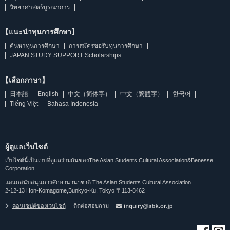
วิทยาศาสตร์บูรณาการ
【แนะนำทุนการศึกษา】
ค้นหาทุนการศึกษา
การสมัครขอรับทุนการศึกษา
JAPAN STUDY SUPPORT Scholarships
【เลือกภาษา】
日本語
English
中文（简体字）
中文（繁體字）
한국어
Tiếng Việt
Bahasa Indonesia
ผู้ดูแลเว็บไซต์
เว็บไซต์นี้เป็นเวบที่ดูแลร่วมกันของThe Asian Students Cultural Association&Benesse
Corporation
แผนกสนับสนุนการศึกษานานาชาติ The Asian Students Cultural Association
2-12-13 Hon-Komagome,Bunkyo-Ku, Tokyo 〒113-8462
คอนเซปต์ของเวบไซต์
ติดต่อสอบถาม