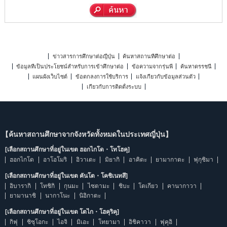
ข่าวสารการศึกษาต่อญี่ปุ่น
ค้นหาสถานที่ศึกษาต่อ
ข้อมูลที่เป็นประโยชน์สำหรับการเข้าศึกษาต่อ
ข้อความจากรุ่นพี่
ค้นหาดรรชนี
แผนผังเว็บไซต์
ข้อตกลงการใช้บริการ
แจ้งเกี่ยวกับข้อมูลส่วนตัว
เกี่ยวกับการติดตั้งระบบ
【ค้นหาสถานศึกษาจากจังหวัดทั้งหมดในประเทศญี่ปุ่น】
[เลือกสถานศึกษาที่อยู่ในเขต ฮอกไกโด・โทโฮคุ]
ฮอกไกโด
อาโอโมริ
อิวาเตะ
มิยากิ
อาคิตะ
ยามากาตะ
ฟุกุชิมา
[เลือกสถานศึกษาที่อยู่ในเขต คันโต・โคชิเนทสึ]
อิบารากิ
โทชิกิ
กุนมะ
ไซตามะ
ชิบะ
โตเกียว
คานากาวา
ยามานาชิ
นากาโนะ
นิอิกาตะ
[เลือกสถานศึกษาที่อยู่ในเขต โตไก・โฮคุริคุ]
กิฟุ
ชิซุโอกะ
ไอจิ
มิเอะ
โทยามา
อิชิคาวา
ฟุคุอิ