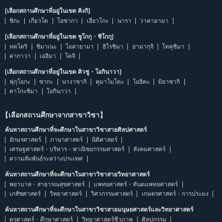
[เลือกสถานศึกษาที่อยู่ในเขต คิงกิ]
ชิกะ
เกียวโต
โอซากา
เฮียวโกะ
นารา
วาคายามา
[เลือกสถานศึกษาที่อยู่ในเขต ชูโกกุ・ชิโกกุ]
ทตโตริ
ชิมาเนะ
โอคายามา
ฮิโรชิมา
ยามากุจิ
โทคุชิมา
คากาวา
เอฮิมา
โคจิ
[เลือกสถานศึกษาที่อยู่ในเขต คิวชู・โอกินาวา]
ฟุกุโอกะ
ซากะ
นางาซากิ
คุมาโมโตะ
โออิตะ
มิยาซากิ
คาโกะชิมา
โอกินาวา
【เลือกสถานศึกษาจากสาขาวิชา】
ค้นหาสถานศึกษาที่จะศึกษาในสาขาวิชาสายศิลปศาสตร์
อักษรศาสตร์
ภาษาศาสตร์
นิติศาสตร์
เศรษฐศาสตร์・บริหาร・พาณิชยกรรมศาสตร์
สังคมศาสตร์
ความสัมพันธ์ระหว่างประเทศ
ค้นหาสถานศึกษาที่จะศึกษาในสาขาวิชาสายวิทยาศาสตร์
พยาบาล・สาธารณสุขศาสตร์
แพทยศาสตร์・ทันตแพทยศาสตร์
เภสัชศาสตร์
วิทยาศาสตร์
วิศวกรรมศาสตร์
เกษตรศาสตร์・การประมง
ค้นหาสถานศึกษาที่จะศึกษาในสาขาวิชาสายมนุษยศาสตร์และวิทยาศาสตร์
ครุศาสตร์・ศึกษาศาสตร์
วิทยาศาสตร์ชีวภาพ
ศิลปกรรม