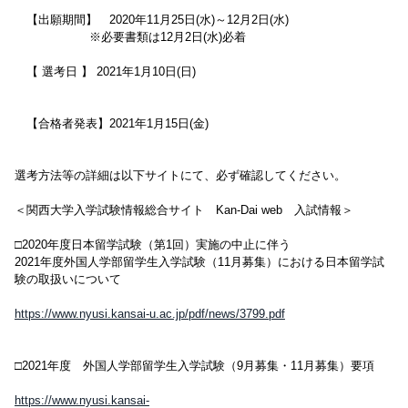
【出願期間】 2020年11月25日(水)～12月2日(水)
※必要書類は12月2日(水)必着
【 選考日 】 2021年1月10日(日)
【合格者発表】2021年1月15日(金)
選考方法等の詳細は以下サイトにて、必ず確認してください。
＜関西大学入学試験情報総合サイト Kan-Dai web 入試情報＞
□2020年度日本留学試験（第1回）実施の中止に伴う
2021年度外国人学部留学生入学試験（11月募集）における日本留学試
験の取扱いについて
https://www.nyusi.kansai-u.ac.jp/pdf/news/3799.pdf
□2021年度 外国人学部留学生入学試験（9月募集・11月募集）要項
https://www.nyusi.kansai-