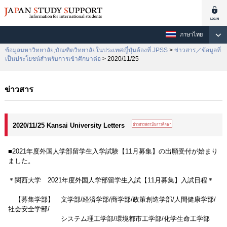
ภาษาไทย
ข้อมูลมหาวิทยาลัย,บัณฑิตวิทยาลัยในประเทศญี่ปุ่นต้องที่ JPSS
>
ข่าวสาร／ข้อมูลที่
เป็นประโยชน์สำหรับการเข้าศึกษาต่อ
> 2020/11/25
ข่าวสาร
2020/11/25 Kansai University Letters
■2021年度外国人学部留学生入学試験【11月募集】の出願受付が始まり
ました。
＊関西大学 2021年度外国人学部留学生入試【11月募集】入試日程＊
【募集学部】 文学部/経済学部/商学部/政策創造学部/人間健康学部/
社会安全学部/
システム理工学部/環境都市工学部/化学生命工学部