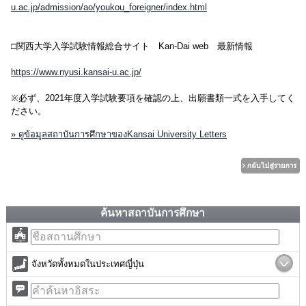
u.ac.jp/admission/ao/youkou_foreigner/index.html
□関西大学入学試験情報総合サイト Kan-Dai web 最新情報
https://www.nyusi.kansai-u.ac.jp/
※必ず、2021年度入学試験要項を確認の上、出願書類一式を入手してく
ださい。
» ดูข้อมูลสถาบันการศึกษาของKansai University Letters
ค้นหาสถาบันการศึกษา
จังหวัดทั้งหมดในประเทศญี่ปุ่น