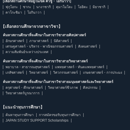
[เลือกสถานศึกษาที่อยู่ในเขต คิวชู・โอกินาวา]
ฟุกุโอกะ
ซากะ
นางาซากิ
คุมาโมโตะ
โออิตะ
มิยาซากิ
คาโกะชิมา
โอกินาวา
【เลือกสถานศึกษาจากสาขาวิชา】
ค้นหาสถานศึกษาที่จะศึกษาในสาขาวิชาสายศิลปศาสตร์
อักษรศาสตร์
ภาษาศาสตร์
นิติศาสตร์
เศรษฐศาสตร์・บริหาร・พาณิชยกรรมศาสตร์
สังคมศาสตร์
ความสัมพันธ์ระหว่างประเทศ
ค้นหาสถานศึกษาที่จะศึกษาในสาขาวิชาสายวิทยาศาสตร์
พยาบาล・สาธารณสุขศาสตร์
แพทยศาสตร์・ทันตแพทยศาสตร์
เภสัชศาสตร์
วิทยาศาสตร์
วิศวกรรมศาสตร์
เกษตรศาสตร์・การประมง
ค้นหาสถานศึกษาที่จะศึกษาในสาขาวิชาสายมนุษยศาสตร์และวิทยาศาสตร์
ครุศาสตร์・ศึกษาศาสตร์
วิทยาศาสตร์ชีวภาพ
ศิลปกรรม
วิทยาศาสตร์บูรณาการ
【แนะนำทุนการศึกษา】
ค้นหาทุนการศึกษา
การสมัครขอรับทุนการศึกษา
JAPAN STUDY SUPPORT Scholarships