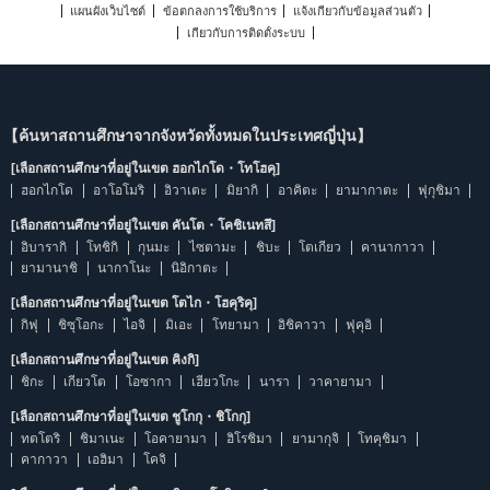
แผนผังเว็บไซต์
ข้อตกลงการใช้บริการ
แจ้งเกี่ยวกับข้อมูลส่วนตัว
เกี่ยวกับการติดตั้งระบบ
【ค้นหาสถานศึกษาจากจังหวัดทั้งหมดในประเทศญี่ปุ่น】
[เลือกสถานศึกษาที่อยู่ในเขต ฮอกไกโด・โทโฮคุ]
ฮอกไกโด
อาโอโมริ
อิวาเตะ
มิยากิ
อาคิตะ
ยามากาตะ
ฟุกุชิมา
[เลือกสถานศึกษาที่อยู่ในเขต คันโต・โคชิเนทสึ]
อิบารากิ
โทชิกิ
กุนมะ
ไซตามะ
ชิบะ
โตเกียว
คานากาวา
ยามานาชิ
นากาโนะ
นิอิกาตะ
[เลือกสถานศึกษาที่อยู่ในเขต โตไก・โฮคุริคุ]
กิฟุ
ชิซุโอกะ
ไอจิ
มิเอะ
โทยามา
อิชิคาวา
ฟุคุอิ
[เลือกสถานศึกษาที่อยู่ในเขต คิงกิ]
ชิกะ
เกียวโต
โอซากา
เฮียวโกะ
นารา
วาคายามา
[เลือกสถานศึกษาที่อยู่ในเขต ชูโกกุ・ชิโกกุ]
ทตโตริ
ชิมาเนะ
โอคายามา
ฮิโรชิมา
ยามากุจิ
โทคุชิมา
คากาวา
เอฮิมา
โคจิ