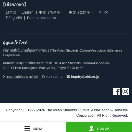
【เลือกภาษา】
日本語
English
中文（简体字）
中文（繁體字）
한국어
Tiếng Việt
Bahasa Indonesia
ผู้ดูแลเว็บไซต์
เว็บไซต์นี้เป็นเวบที่ดูแลร่วมกันของThe Asian Students Cultural Association&Benesse
Corporation
แผนกสนับสนุนการศึกษานานาชาติ The Asian Students Cultural Association
2-12-13 Hon-Komagome,Bunkyo-Ku, Tokyo 〒113-8462
คอนเซปต์ของเวบไซต์
ติดต่อสอบถาม
Copyright(C) 1999-2026 The Asian Students Cultural Association & Benesse
Corporation. All Right Reserved.
MENU
SIGN UP