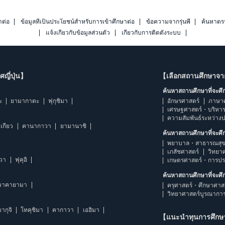
าต่อ
ข้อมูลที่เป็นประโยชน์สำหรับการเข้าศึกษาต่อ
ข้อความจากรุ่นพี่
ค้นหาดร
แจ้งเกี่ยวกับข้อมูลส่วนตัว
เกี่ยวกับการติดตั้งระบบ
ญี่ปุ่น】
【เลือกสถานศึกษาจ
ค้นหาสถานศึกษาที่จะศ
ะ
ยามากาตะ
ฟุกุชิมา
อักษรศาสตร์
ภาษา
เศรษฐศาสตร์・บริหา
ความสัมพันธ์ระหว่าง
เกียว
คานากาวา
ยามานาชิ
ค้นหาสถานศึกษาที่จะศ
พยาบาล・สาธารณสุข
เภสัชศาสตร์
วิทยา
าวา
ฟุคุอิ
เกษตรศาสตร์・การป
ค้นหาสถานศึกษาที่จะศ
วาคายามา
ครุศาสตร์・ศึกษาศาส
วิทยาศาสตร์บูรณากา
ากุจิ
โทคุชิมา
คากาวา
เอฮิมา
【แนะนำทุนการศึก