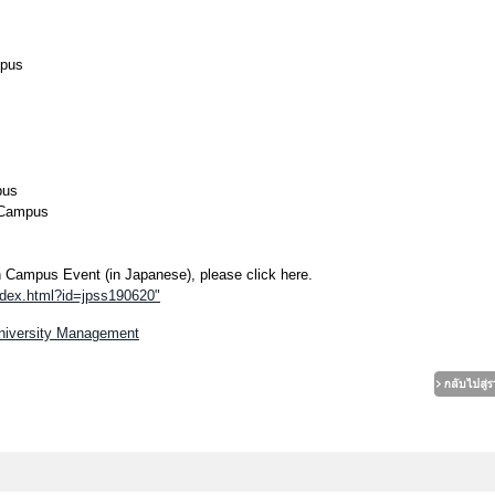
mpus
pus
a Campus
en Campus Event (in Japanese), please click here.
index.html?id=jpss190620"
niversity Management