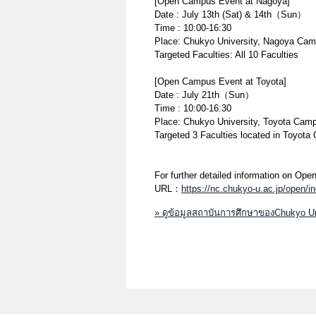
[Open Campus Event at Nagoya]
Date : July 13th (Sat) & 14th（Sun）
Time : 10:00-16:30
Place: Chukyo University, Nagoya Ca
Targeted Faculties: All 10 Faculties
[Open Campus Event at Toyota]
Date : July 21th（Sun）
Time : 10:00-16:30
Place: Chukyo University, Toyota Cam
Targeted 3 Faculties located in Toyot
For further detailed information on Op
URL：
https://nc.chukyo-u.ac.jp/open/
» ดูข้อมูลสถาบันการศึกษาของChukyo U