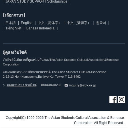
JAPAN STUDY SUPPORT Scholarships
【เลือกภาษา】
日本語
English
中文（简体字）
中文（繁體字）
한국어
Tiếng Việt
Bahasa Indonesia
ผู้ดูแลเว็บไซต์
เว็บไซต์นี้เป็นเวบที่ดูแลร่วมกันของThe Asian Students Cultural Association&Benesse
Corporation
แผนกสนับสนุนการศึกษานานาชาติ The Asian Students Cultural Association
2-12-13 Hon-Komagome,Bunkyo-Ku, Tokyo 〒113-8462
คอนเซปต์ของเวบไซต์
ติดต่อสอบถาม
Copyright(C) 1999-2026 The Asian Students Cultural Association & Benesse
Corporation. All Right Reserved.