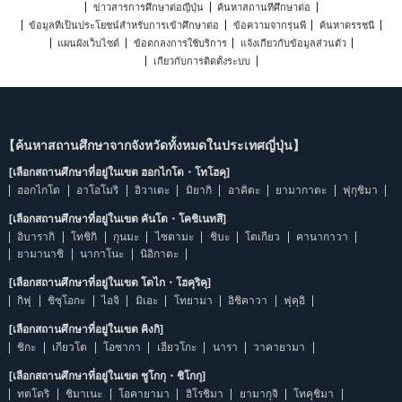
ข่าวสารการศึกษาต่อญี่ปุ่น
ค้นหาสถานที่ศึกษาต่อ
ข้อมูลที่เป็นประโยชน์สำหรับการเข้าศึกษาต่อ
ข้อความจากรุ่นพี่
ค้นหาดรรชนี
แผนผังเว็บไซต์
ข้อตกลงการใช้บริการ
แจ้งเกี่ยวกับข้อมูลส่วนตัว
เกี่ยวกับการติดตั้งระบบ
【ค้นหาสถานศึกษาจากจังหวัดทั้งหมดในประเทศญี่ปุ่น】
[เลือกสถานศึกษาที่อยู่ในเขต ฮอกไกโด・โทโฮคุ]
ฮอกไกโด
อาโอโมริ
อิวาเตะ
มิยากิ
อาคิตะ
ยามากาตะ
ฟุกุชิมา
[เลือกสถานศึกษาที่อยู่ในเขต คันโต・โคชิเนทสึ]
อิบารากิ
โทชิกิ
กุนมะ
ไซตามะ
ชิบะ
โตเกียว
คานากาวา
ยามานาชิ
นากาโนะ
นิอิกาตะ
[เลือกสถานศึกษาที่อยู่ในเขต โตไก・โฮคุริคุ]
กิฟุ
ชิซุโอกะ
ไอจิ
มิเอะ
โทยามา
อิชิคาวา
ฟุคุอิ
[เลือกสถานศึกษาที่อยู่ในเขต คิงกิ]
ชิกะ
เกียวโต
โอซากา
เฮียวโกะ
นารา
วาคายามา
[เลือกสถานศึกษาที่อยู่ในเขต ชูโกกุ・ชิโกกุ]
ทตโตริ
ชิมาเนะ
โอคายามา
ฮิโรชิมา
ยามากุจิ
โทคุชิมา