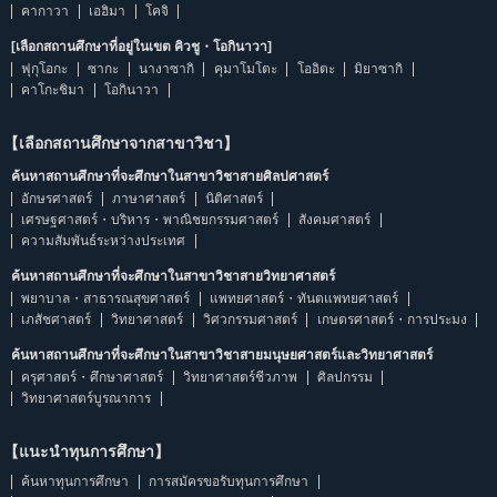
คากาวา
เอฮิมา
โคจิ
[เลือกสถานศึกษาที่อยู่ในเขต คิวชู・โอกินาวา]
ฟุกุโอกะ
ซากะ
นางาซากิ
คุมาโมโตะ
โออิตะ
มิยาซากิ
คาโกะชิมา
โอกินาวา
【เลือกสถานศึกษาจากสาขาวิชา】
ค้นหาสถานศึกษาที่จะศึกษาในสาขาวิชาสายศิลปศาสตร์
อักษรศาสตร์
ภาษาศาสตร์
นิติศาสตร์
เศรษฐศาสตร์・บริหาร・พาณิชยกรรมศาสตร์
สังคมศาสตร์
ความสัมพันธ์ระหว่างประเทศ
ค้นหาสถานศึกษาที่จะศึกษาในสาขาวิชาสายวิทยาศาสตร์
พยาบาล・สาธารณสุขศาสตร์
แพทยศาสตร์・ทันตแพทยศาสตร์
เภสัชศาสตร์
วิทยาศาสตร์
วิศวกรรมศาสตร์
เกษตรศาสตร์・การประมง
ค้นหาสถานศึกษาที่จะศึกษาในสาขาวิชาสายมนุษยศาสตร์และวิทยาศาสตร์
ครุศาสตร์・ศึกษาศาสตร์
วิทยาศาสตร์ชีวภาพ
ศิลปกรรม
วิทยาศาสตร์บูรณาการ
【แนะนำทุนการศึกษา】
ค้นหาทุนการศึกษา
การสมัครขอรับทุนการศึกษา