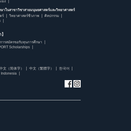
ระมง
ึกษาในสาขาวิชาสายมนุษยศาสตร์และวิทยาศาสตร์
ตร์
วิทยาศาสตร์ชีวภาพ
ศิลปกรรม
ร
ษา】
การสมัครขอรับทุนการศึกษา
ORT Scholarships
中文（简体字）
中文（繁體字）
한국어
 Indonesia