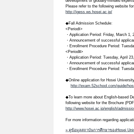
development of globally-minded experts
Please refer to the following website f
http://igess.ws.hosei.ac.jp/
◆Fall Admission Schedule:
<PeriodⅠ>
・Application Period: Friday, March 1, 
・Announcement of successful applican
・Enrollment Procedure Period: Tuesda
<PeriodⅡ>
・Application Period: Tuesday, April 2
・Announcement of successful applican
・Enrollment Procedure Period: Tuesday
◆Online application for Hosei Universit
http://exam.52school.com/guide/hos
◆To learn more about English-based Deg
following website for the Brochure (PDF
http://www.hosei.ac.jp/english/admissi
For more information regarding applicat
» ดูข้อมูลสถาบันการศึกษาของHosei Uni