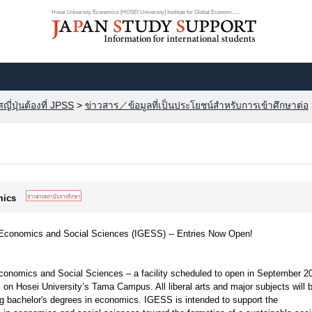
Hosei University Economics [HOSEI University] Institute for Global Economi......
ี่ปุ่นต้องที่ JPSS
>
ข่าวสาร／ข้อมูลที่เป็นประโยชน์สำหรับการเข้าศึกษาต่อ
omics
al Economics and Social Sciences (IGESS) -- Entries Now Open!
Economics and Social Sciences – a facility scheduled to open in September 2
on Hosei University’s Tama Campus. All liberal arts and major subjects will 
ng bachelor's degrees in economics. IGESS is intended to support the