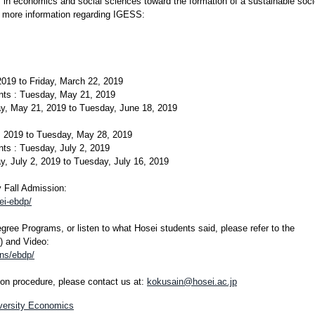
 in economics and social sciences toward the formation of a sustainable soci
or more information regarding IGESS:
2019 to Friday, March 22, 2019
ts : Tuesday, May 21, 2019
y, May 21, 2019 to Tuesday, June 18, 2019
3, 2019 to Tuesday, May 28, 2019
ts : Tuesday, July 2, 2019
, July 2, 2019 to Tuesday, July 16, 2019
y Fall Admission:
ei-ebdp/
ree Programs, or listen to what Hosei students said, please refer to the
) and Video:
ons/ebdp/
ion procedure, please contact us at:
kokusain@hosei.ac.jp
versity Economics