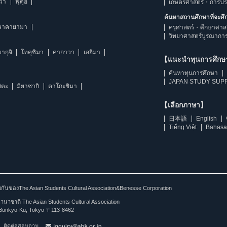
าวา
ฟุคุอิ
เกษตรศาสตร์・การป
ค้นหาสถานศึกษาที่จะศ
วาคายามา
ครุศาสตร์・ศึกษาศาส
วิทยาศาสตร์บูรณากา
ากุจิ
โทคุชิมา
คากาวา
เอฮิมา
【แนะนำทุนการศึก
ค้นหาทุนการศึกษา
JAPAN STUDY SUPP
ิตะ
มิยาซากิ
คาโกะชิมา
【เลือกภาษา】
日本語
English
Tiếng Việt
Bahasa
ร่วมกันของThe Asian Students Cultural Association&Benesse Corporation
าชาติ The Asian Students Cultural Association
Bunkyo-Ku, Tokyo 〒113-8462
ติดต่อสอบถาม