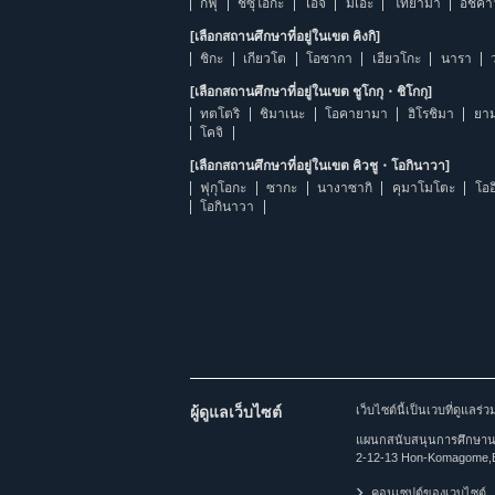
กิฟุ
ชิซุโอกะ
ไอจิ
มิเอะ
โทยามา
อิชิค
[เลือกสถานศึกษาที่อยู่ในเขต คิงกิ]
ชิกะ
เกียวโต
โอซากา
เฮียวโกะ
นารา
[เลือกสถานศึกษาที่อยู่ในเขต ชูโกกุ・ชิโกกุ]
ทตโตริ
ชิมาเนะ
โอคายามา
ฮิโรชิมา
ยาม
โคจิ
[เลือกสถานศึกษาที่อยู่ในเขต คิวชู・โอกินาวา]
ฟุกุโอกะ
ซากะ
นางาซากิ
คุมาโมโตะ
โออ
โอกินาวา
ผู้ดูแลเว็บไซต์
เว็บไซต์นี้เป็นเวบที่ดูแล
แผนกสนับสนุนการศึกษานาน
2-12-13 Hon-Komagome,
คอนเซปต์ของเวบไซต์