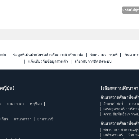
าต่อ
ข้อมูลที่เป็นประโยชน์สำหรับการเข้าศึกษาต่อ
ข้อความจากรุ่นพี่
ค้นหาดร
แจ้งเกี่ยวกับข้อมูลส่วนตัว
เกี่ยวกับการติดตั้งระบบ
ญี่ปุ่น】
【เลือกสถานศึกษาจ
ค้นหาสถานศึกษาที่จะศ
ะ
ยามากาตะ
ฟุกุชิมา
อักษรศาสตร์
ภาษา
เศรษฐศาสตร์・บริหา
ความสัมพันธ์ระหว่าง
เกียว
คานากาวา
ยามานาชิ
ค้นหาสถานศึกษาที่จะศ
พยาบาล・สาธารณสุข
เภสัชศาสตร์
วิทยา