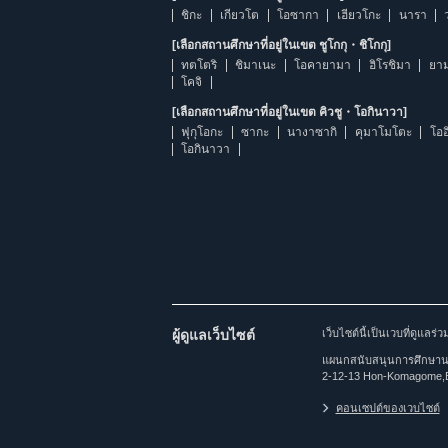
ชิกะ
เกียวโต
โอซากา
เฮียวโกะ
นารา
[เลือกสถานศึกษาที่อยู่ในเขต ชูโกกุ・ชิโกกุ]
ทตโตริ
ชิมาเนะ
โอคายามา
ฮิโรชิมา
ยาม
โคจิ
[เลือกสถานศึกษาที่อยู่ในเขต คิวชู・โอกินาวา]
ฟุกุโอกะ
ซากะ
นางาซากิ
คุมาโมโตะ
โออ
โอกินาวา
ผู้ดูแลเว็บไซต์
เว็บไซต์นี้เป็นเวบที่ดูแล
แผนกสนับสนุนการศึกษานาน
2-12-13 Hon-Komagome,
คอนเซปต์ของเวบไซต์