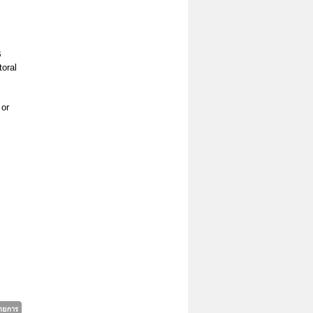
B
toral
 or