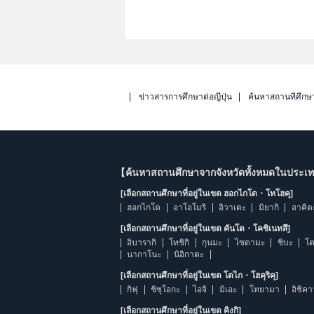
ข่าวสารการศึกษาต่อญี่ปุ่น
ค้นหาสถานที่ศึกษ
【ค้นหาสถานศึกษาจากจังหวัดทั้งหมดในประเทศ
[เลือกสถานศึกษาที่อยู่ในเขต ฮอกไกโด・โทโฮคุ]
ฮอกไกโด
อาโอโมริ
อิวาเตะ
มิยากิ
อาคิต
[เลือกสถานศึกษาที่อยู่ในเขต คันโต・โคชิเนทสึ]
อิบารากิ
โทชิกิ
กุนมะ
ไซตามะ
ชิบะ
โต
นากาโนะ
นิอิกาตะ
[เลือกสถานศึกษาที่อยู่ในเขต โตไก・โฮคุริคุ]
กิฟุ
ชิซุโอกะ
ไอจิ
มิเอะ
โทยามา
อิชิค
[เลือกสถานศึกษาที่อยู่ในเขต คิงกิ]