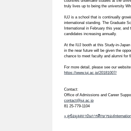
countries undertake studies at the univer
truly lives up to being the university W
IUJ is a school that is continually growi
international standing. The Graduate S
International in February this year, an
candidates increasing annually.
At the IUJ booth at this Study-in-Japan
in the near future will be given the oppo
chance to meet faculty and alumni for f
For more detail, please see our website
https://www.iuj.ac.jp/20181007/
Contact:
Office of Admissions and Career Suppo
contact@iuj.ac.jp
81 25-779-1104
» ดูข้อมูลสถาบันการศึกษาของInternation