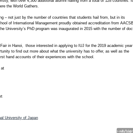
sity, with over 4,300 additional alumni hailing from a total of 128 countries. It
here the World Gathers.
ng – not just by the number of countries that students hail from, but in its
chool of International Management proudly obtained accreditation from AACS
d the University’s PhD program was inaugurated in 2015 with the number of doc
 Fair in Hanoi, those interested in applying to IUJ for the 2019 academic year
rtunity to find out more about what the university has to offer, as well as the
irst hand accounts of their experiences with the school.
 at
rt
al University of Japan