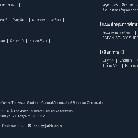
วาคายามา
ครุศาสตร์・ศึกษาศาส
วิทยาศาสตร์บูรณากา
ากุจิ
โทคุชิมา
คากาวา
เอฮิมา
【แนะนำทุนการศึก
ค้นหาทุนการศึกษา
JAPAN STUDY SUPP
ิตะ
มิยาซากิ
คาโกะชิมา
【เลือกภาษา】
日本語
English
Tiếng Việt
Bahasa
ร่วมกันของThe Asian Students Cultural Association&Benesse Corporation
าชาติ The Asian Students Cultural Association
Bunkyo-Ku, Tokyo 〒113-8462
ติดต่อสอบถาม