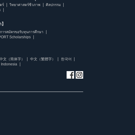
ตร์
วิทยาศาสตร์ชีวภาพ
ศิลปกรรม
ร
ษา】
การสมัครขอรับทุนการศึกษา
ORT Scholarships
中文（简体字）
中文（繁體字）
한국어
 Indonesia