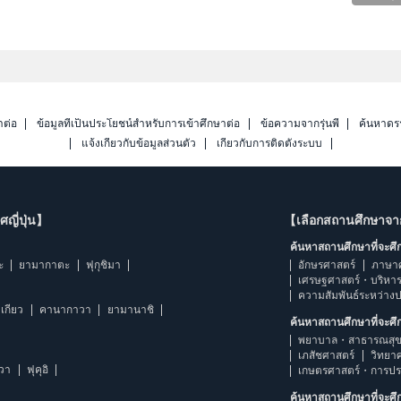
าต่อ
ข้อมูลที่เป็นประโยชน์สำหรับการเข้าศึกษาต่อ
ข้อความจากรุ่นพี่
ค้นหาดร
แจ้งเกี่ยวกับข้อมูลส่วนตัว
เกี่ยวกับการติดตั้งระบบ
ญี่ปุ่น】
【เลือกสถานศึกษาจ
ค้นหาสถานศึกษาที่จะศ
ะ
ยามากาตะ
ฟุกุชิมา
อักษรศาสตร์
ภาษา
เศรษฐศาสตร์・บริหา
ความสัมพันธ์ระหว่าง
เกียว
คานากาวา
ยามานาชิ
ค้นหาสถานศึกษาที่จะศ
พยาบาล・สาธารณสุข
เภสัชศาสตร์
วิทยา
าวา
ฟุคุอิ
เกษตรศาสตร์・การป
ค้นหาสถานศึกษาที่จะศ