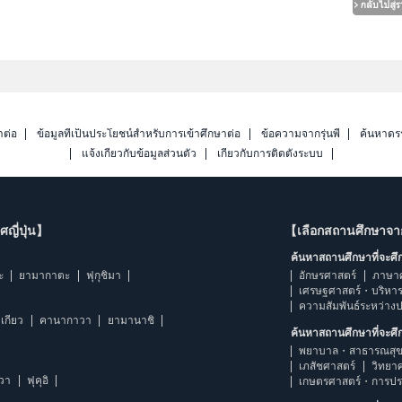
าต่อ
ข้อมูลที่เป็นประโยชน์สำหรับการเข้าศึกษาต่อ
ข้อความจากรุ่นพี่
ค้นหาดร
แจ้งเกี่ยวกับข้อมูลส่วนตัว
เกี่ยวกับการติดตั้งระบบ
ญี่ปุ่น】
【เลือกสถานศึกษาจ
ค้นหาสถานศึกษาที่จะศ
ะ
ยามากาตะ
ฟุกุชิมา
อักษรศาสตร์
ภาษา
เศรษฐศาสตร์・บริหา
ความสัมพันธ์ระหว่าง
เกียว
คานากาวา
ยามานาชิ
ค้นหาสถานศึกษาที่จะศ
พยาบาล・สาธารณสุข
เภสัชศาสตร์
วิทยา
าวา
ฟุคุอิ
เกษตรศาสตร์・การป