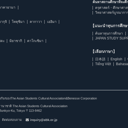
ค้นหาสถานศึกษาที่จะศ
วาคายามา
ครุศาสตร์・ศึกษาศาส
วิทยาศาสตร์บูรณากา
ากุจิ
โทคุชิมา
คากาวา
เอฮิมา
【แนะนำทุนการศึก
ค้นหาทุนการศึกษา
JAPAN STUDY SUPP
ิตะ
มิยาซากิ
คาโกะชิมา
【เลือกภาษา】
日本語
English
Tiếng Việt
Bahasa
ร่วมกันของThe Asian Students Cultural Association&Benesse Corporation
าชาติ The Asian Students Cultural Association
Bunkyo-Ku, Tokyo 〒113-8462
ติดต่อสอบถาม