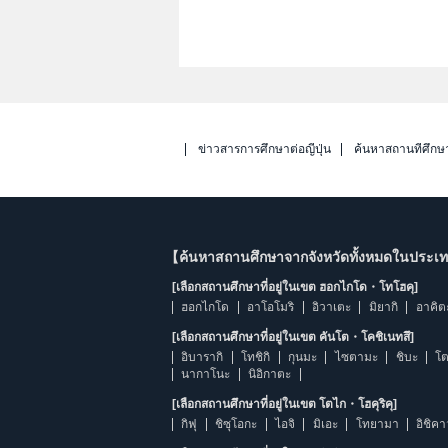
ข่าวสารการศึกษาต่อญี่ปุ่น
ค้นหาสถานที่ศึกษ
【ค้นหาสถานศึกษาจากจังหวัดทั้งหมดในประเทศ
[เลือกสถานศึกษาที่อยู่ในเขต ฮอกไกโด・โทโฮคุ]
ฮอกไกโด
อาโอโมริ
อิวาเตะ
มิยากิ
อาคิต
[เลือกสถานศึกษาที่อยู่ในเขต คันโต・โคชิเนทสึ]
อิบารากิ
โทชิกิ
กุนมะ
ไซตามะ
ชิบะ
โต
นากาโนะ
นิอิกาตะ
[เลือกสถานศึกษาที่อยู่ในเขต โตไก・โฮคุริคุ]
กิฟุ
ชิซุโอกะ
ไอจิ
มิเอะ
โทยามา
อิชิค