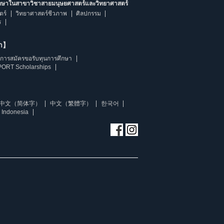
ึกษาในสาขาวิชาสายมนุษยศาสตร์และวิทยาศาสตร์
ตร์
วิทยาศาสตร์ชีวภาพ
ศิลปกรรม
ร
ษา】
การสมัครขอรับทุนการศึกษา
ORT Scholarships
中文（简体字）
中文（繁體字）
한국어
 Indonesia