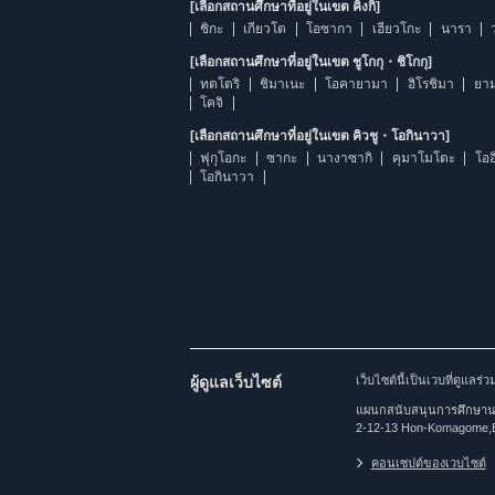
[เลือกสถานศึกษาที่อยู่ในเขต คิงกิ]
ชิกะ
เกียวโต
โอซากา
เฮียวโกะ
นารา
[เลือกสถานศึกษาที่อยู่ในเขต ชูโกกุ・ชิโกกุ]
ทตโตริ
ชิมาเนะ
โอคายามา
ฮิโรชิมา
ยาม
โคจิ
[เลือกสถานศึกษาที่อยู่ในเขต คิวชู・โอกินาวา]
ฟุกุโอกะ
ซากะ
นางาซากิ
คุมาโมโตะ
โออ
โอกินาวา
ผู้ดูแลเว็บไซต์
เว็บไซต์นี้เป็นเวบที่ดูแล
แผนกสนับสนุนการศึกษานาน
2-12-13 Hon-Komagome,
คอนเซปต์ของเวบไซต์