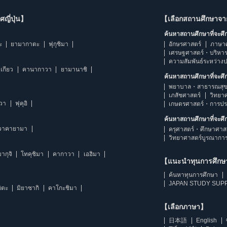
ญี่ปุ่น】
【เลือกสถานศึกษาจ
ค้นหาสถานศึกษาที่จะศ
ะ
ยามากาตะ
ฟุกุชิมา
อักษรศาสตร์
ภาษา
เศรษฐศาสตร์・บริหา
ความสัมพันธ์ระหว่าง
เกียว
คานากาวา
ยามานาชิ
ค้นหาสถานศึกษาที่จะศ
พยาบาล・สาธารณสุข
เภสัชศาสตร์
วิทยา
าวา
ฟุคุอิ
เกษตรศาสตร์・การป
ค้นหาสถานศึกษาที่จะศ
วาคายามา
ครุศาสตร์・ศึกษาศาส
วิทยาศาสตร์บูรณากา
ากุจิ
โทคุชิมา
คากาวา
เอฮิมา
【แนะนำทุนการศึก
ค้นหาทุนการศึกษา
JAPAN STUDY SUPP
ิตะ
มิยาซากิ
คาโกะชิมา
【เลือกภาษา】
日本語
English