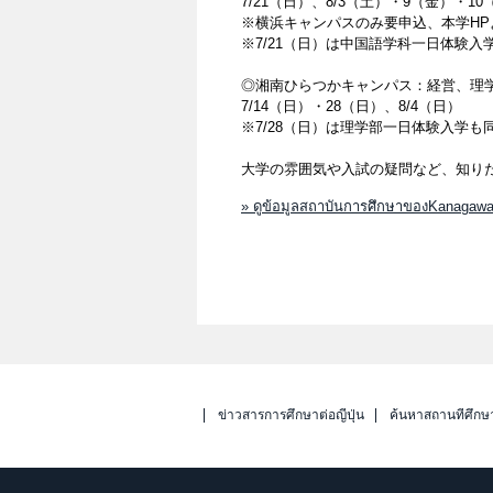
7/21（日）、8/3（土）・9（金）・10
※横浜キャンパスのみ要申込、本学HP
※7/21（日）は中国語学科一日体験入学も
◎湘南ひらつかキャンパス：経営、理
7/14（日）・28（日）、8/4（日）
※7/28（日）は理学部一日体験入学も同時
大学の雰囲気や入試の疑問など、知り
» ดูข้อมูลสถาบันการศึกษาของKanagawa
ข่าวสารการศึกษาต่อญี่ปุ่น
ค้นหาสถานที่ศึกษ