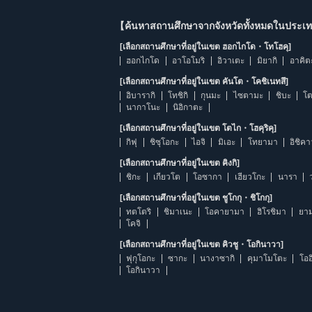
【ค้นหาสถานศึกษาจากจังหวัดทั้งหมดในประเทศ
[เลือกสถานศึกษาที่อยู่ในเขต ฮอกไกโด・โทโฮคุ]
ฮอกไกโด
อาโอโมริ
อิวาเตะ
มิยากิ
อาคิต
[เลือกสถานศึกษาที่อยู่ในเขต คันโต・โคชิเนทสึ]
อิบารากิ
โทชิกิ
กุนมะ
ไซตามะ
ชิบะ
โต
นากาโนะ
นิอิกาตะ
[เลือกสถานศึกษาที่อยู่ในเขต โตไก・โฮคุริคุ]
กิฟุ
ชิซุโอกะ
ไอจิ
มิเอะ
โทยามา
อิชิค
[เลือกสถานศึกษาที่อยู่ในเขต คิงกิ]
ชิกะ
เกียวโต
โอซากา
เฮียวโกะ
นารา
[เลือกสถานศึกษาที่อยู่ในเขต ชูโกกุ・ชิโกกุ]
ทตโตริ
ชิมาเนะ
โอคายามา
ฮิโรชิมา
ยาม
โคจิ
[เลือกสถานศึกษาที่อยู่ในเขต คิวชู・โอกินาวา]
ฟุกุโอกะ
ซากะ
นางาซากิ
คุมาโมโตะ
โออ
โอกินาวา