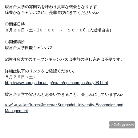
駿河台大学の雰囲気を味わう貴重な機会となります。
緑豊かなキャンパスに、是非遊びにきてくださいね♪
〇開催日時
８月２６日（土）1０：００ ～ １６：０0（入退場自由）
〇開催場所
駿河台大学飯能キャンパス
※駿河台大学のオープンキャンパスは事前の申し込みは不要です。
詳細は以下のリンクをご確認ください。
８月２６日（土）
http://www.surugadai.ac.jp/exam/opencampus/day08.html
駿河台大学で皆さんとお会いできること、楽しみにしていますね♪
» ดูข้อมูลสถาบันการศึกษาของSurugadai University Economics and
Management