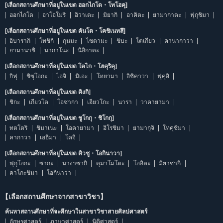
[เลือกสถานศึกษาที่อยู่ในเขต ฮอกไกโด・โทโฮคุ]
ฮอกไกโด
อาโอโมริ
อิวาเตะ
มิยากิ
อาคิตะ
ยามากาตะ
ฟุกุชิมา
[เลือกสถานศึกษาที่อยู่ในเขต คันโต・โคชิเนทสึ]
อิบารากิ
โทชิกิ
กุนมะ
ไซตามะ
ชิบะ
โตเกียว
คานากาวา
ยามานาชิ
นากาโนะ
นิอิกาตะ
[เลือกสถานศึกษาที่อยู่ในเขต โตไก・โฮคุริคุ]
กิฟุ
ชิซุโอกะ
ไอจิ
มิเอะ
โทยามา
อิชิคาวา
ฟุคุอิ
[เลือกสถานศึกษาที่อยู่ในเขต คิงกิ]
ชิกะ
เกียวโต
โอซากา
เฮียวโกะ
นารา
วาคายามา
[เลือกสถานศึกษาที่อยู่ในเขต ชูโกกุ・ชิโกกุ]
ทตโตริ
ชิมาเนะ
โอคายามา
ฮิโรชิมา
ยามากุจิ
โทคุชิมา
คากาวา
เอฮิมา
โคจิ
[เลือกสถานศึกษาที่อยู่ในเขต คิวชู・โอกินาวา]
ฟุกุโอกะ
ซากะ
นางาซากิ
คุมาโมโตะ
โออิตะ
มิยาซากิ
คาโกะชิมา
โอกินาวา
【เลือกสถานศึกษาจากสาขาวิชา】
ค้นหาสถานศึกษาที่จะศึกษาในสาขาวิชาสายศิลปศาสตร์
อักษรศาสตร์
ภาษาศาสตร์
นิติศาสตร์