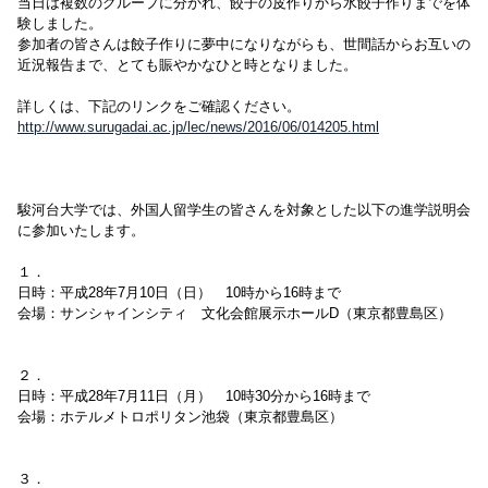
当日は複数のグループに分かれ、餃子の皮作りから水餃子作りまでを体
験しました。
参加者の皆さんは餃子作りに夢中になりながらも、世間話からお互いの
近況報告まで、とても賑やかなひと時となりました。
詳しくは、下記のリンクをご確認ください。
http://www.surugadai.ac.jp/lec/news/2016/06/014205.html
駿河台大学では、外国人留学生の皆さんを対象とした以下の進学説明会
に参加いたします。
１．
日時：平成28年7月10日（日） 10時から16時まで
会場：サンシャインシティ 文化会館展示ホールD（東京都豊島区）
２．
日時：平成28年7月11日（月） 10時30分から16時まで
会場：ホテルメトロポリタン池袋（東京都豊島区）
３．