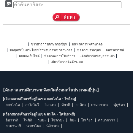
ข่าวสารการศึกษาต่อญี่ปุ่น
ค้นหาสถานที่ศึกษาต่อ
ข้อมูลที่เป็นประโยชน์สำหรับการเข้าศึกษาต่อ
ข้อความจากรุ่นพี่
ค้นหาดรรชนี
แผนผังเว็บไซต์
ข้อตกลงการใช้บริการ
แจ้งเกี่ยวกับข้อมูลส่วนตัว
เกี่ยวกับการติดตั้งระบบ
【ค้นหาสถานศึกษาจากจังหวัดทั้งหมดในประเทศญี่ปุ่น】
[เลือกสถานศึกษาที่อยู่ในเขต ฮอกไกโด・โทโฮคุ]
ฮอกไกโด
อาโอโมริ
อิวาเตะ
มิยากิ
อาคิตะ
ยามากาตะ
ฟุกุชิมา
[เลือกสถานศึกษาที่อยู่ในเขต คันโต・โคชิเนทสึ]
อิบารากิ
โทชิกิ
กุนมะ
ไซตามะ
ชิบะ
โตเกียว
คานากาวา
ยามานาชิ
นากาโนะ
นิอิกาตะ