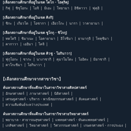
[เลือกสถานศึกษาที่อยู่ในเขต โตไก・โฮคุริคุ]
กิฟุ
ชิซุโอกะ
ไอจิ
มิเอะ
โทยามา
อิชิคาวา
ฟุคุอิ
[เลือกสถานศึกษาที่อยู่ในเขต คิงกิ]
ชิกะ
เกียวโต
โอซากา
เฮียวโกะ
นารา
วาคายามา
[เลือกสถานศึกษาที่อยู่ในเขต ชูโกกุ・ชิโกกุ]
ทตโตริ
ชิมาเนะ
โอคายามา
ฮิโรชิมา
ยามากุจิ
โทคุชิมา
คากาวา
เอฮิมา
โคจิ
[เลือกสถานศึกษาที่อยู่ในเขต คิวชู・โอกินาวา]
ฟุกุโอกะ
ซากะ
นางาซากิ
คุมาโมโตะ
โออิตะ
มิยาซากิ
คาโกะชิมา
โอกินาวา
【เลือกสถานศึกษาจากสาขาวิชา】
ค้นหาสถานศึกษาที่จะศึกษาในสาขาวิชาสายศิลปศาสตร์
อักษรศาสตร์
ภาษาศาสตร์
นิติศาสตร์
เศรษฐศาสตร์・บริหาร・พาณิชยกรรมศาสตร์
สังคมศาสตร์
ความสัมพันธ์ระหว่างประเทศ
ค้นหาสถานศึกษาที่จะศึกษาในสาขาวิชาสายวิทยาศาสตร์
พยาบาล・สาธารณสุขศาสตร์
แพทยศาสตร์・ทันตแพทยศาสตร์
เภสัชศาสตร์
วิทยาศาสตร์
วิศวกรรมศาสตร์
เกษตรศาสตร์・การประมง