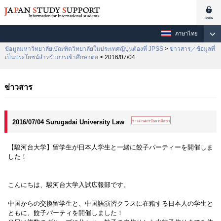
ภาษาไทย
ข้อมูลมหาวิทยาลัย,บัณฑิตวิทยาลัยในประเทศญี่ปุ่นต้องที่ JPSS
>
ข่าวสาร／ข้อมูลที่
เป็นประโยชน์สำหรับการเข้าศึกษาต่อ
> 2016/07/04
ข่าวสาร
2016/07/04 Surugadai University Law
【駿河台大学】留学生が日本人学生と一緒に餃子パーティーを開催しま
した！
こんにちは、駿河台大学入試広報部です。
中国からの交換留学生と、中国語演習クラスに在籍する日本人の学生と
ともに、餃子パーティを開催しました！