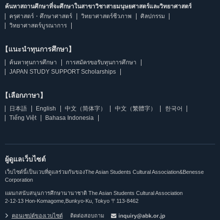
ค้นหาสถานศึกษาที่จะศึกษาในสาขาวิชาสายมนุษยศาสตร์และวิทยาศาสตร์
ครุศาสตร์・ศึกษาศาสตร์
วิทยาศาสตร์ชีวภาพ
ศิลปกรรม
วิทยาศาสตร์บูรณาการ
【แนะนำทุนการศึกษา】
ค้นหาทุนการศึกษา
การสมัครขอรับทุนการศึกษา
JAPAN STUDY SUPPORT Scholarships
【เลือกภาษา】
日本語
English
中文（简体字）
中文（繁體字）
한국어
Tiếng Việt
Bahasa Indonesia
ผู้ดูแลเว็บไซต์
เว็บไซต์นี้เป็นเวบที่ดูแลร่วมกันของThe Asian Students Cultural Association&Benesse
Corporation
แผนกสนับสนุนการศึกษานานาชาติ The Asian Students Cultural Association
2-12-13 Hon-Komagome,Bunkyo-Ku, Tokyo 〒113-8462
คอนเซปต์ของเวบไซต์
ติดต่อสอบถาม