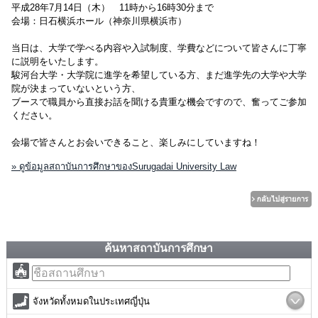
平成28年7月14日（木） 11時から16時30分まで
会場：日石横浜ホール（神奈川県横浜市）
当日は、大学で学べる内容や入試制度、学費などについて皆さんに丁寧
に説明をいたします。
駿河台大学・大学院に進学を希望している方、まだ進学先の大学や大学
院が決まっていないという方、
ブースで職員から直接お話を聞ける貴重な機会ですので、奮ってご参加
ください。
会場で皆さんとお会いできること、楽しみにしていますね！
» ดูข้อมูลสถาบันการศึกษาของSurugadai University Law
ค้นหาสถาบันการศึกษา
จังหวัดทั้งหมดในประเทศญี่ปุ่น