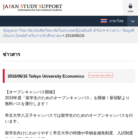
ภาษาไทย
ข้อมูลมหาวิทยาลัย,บัณฑิตวิทยาลัยในประเทศญี่ปุ่นต้องที่ JPSS
>
ข่าวสาร／ข้อมูลที่
เป็นประโยชน์สำหรับการเข้าศึกษาต่อ
> 2016/06/16
ข่าวสาร
2016/06/16 Teikyo University Economics
【オープンキャンパス開催】
2019年度「留学生のためのオープンキャンパス」を開催！新宿駅より
無料バスを運行します！
帝京大学八王子キャンパスでは留学生のためのオープンキャンパスを行
います。
留学生向けにわかりやすく帝京大学の特徴や学納金減免制度、入試制度