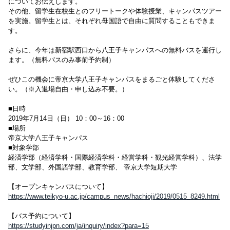
についてお伝えします。
その他、留学生在校生とのフリートークや体験授業、キャンパスツアー
を実施。留学生とは、それぞれ母国語で自由に質問することもできま
す。
さらに、今年は新宿駅西口から八王子キャンパスへの無料バスを運行し
ます。（無料バスのみ事前予約制）
ぜひこの機会に帝京大学八王子キャンパスをまるごと体験してくださ
い。（※入退場自由・申し込み不要。）
■日時
2019年7月14日（日） 10：00～16：00
■場所
帝京大学八王子キャンパス
■対象学部
経済学部（経済学科・国際経済学科・経営学科・観光経営学科）、法学
部、文学部、外国語学部、教育学部、 帝京大学短期大学
【オープンキャンパスについて】
https://www.teikyo-u.ac.jp/campus_news/hachioji/2019/0515_8249.html
【バス予約について】
https://studyinjpn.com/ja/inquiry/index?para=15