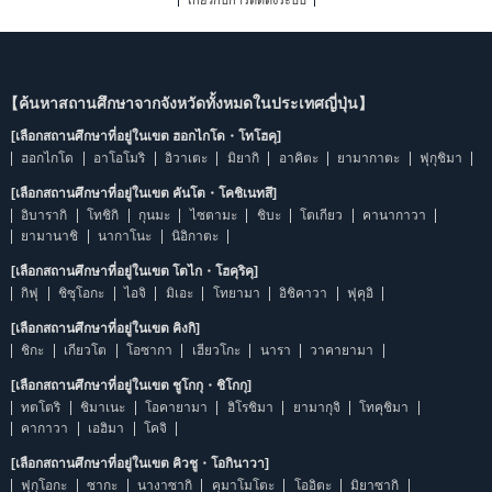
เกี่ยวกับการติดตั้งระบบ
【ค้นหาสถานศึกษาจากจังหวัดทั้งหมดในประเทศญี่ปุ่น】
[เลือกสถานศึกษาที่อยู่ในเขต ฮอกไกโด・โทโฮคุ]
ฮอกไกโด
อาโอโมริ
อิวาเตะ
มิยากิ
อาคิตะ
ยามากาตะ
ฟุกุชิมา
[เลือกสถานศึกษาที่อยู่ในเขต คันโต・โคชิเนทสึ]
อิบารากิ
โทชิกิ
กุนมะ
ไซตามะ
ชิบะ
โตเกียว
คานากาวา
ยามานาชิ
นากาโนะ
นิอิกาตะ
[เลือกสถานศึกษาที่อยู่ในเขต โตไก・โฮคุริคุ]
กิฟุ
ชิซุโอกะ
ไอจิ
มิเอะ
โทยามา
อิชิคาวา
ฟุคุอิ
[เลือกสถานศึกษาที่อยู่ในเขต คิงกิ]
ชิกะ
เกียวโต
โอซากา
เฮียวโกะ
นารา
วาคายามา
[เลือกสถานศึกษาที่อยู่ในเขต ชูโกกุ・ชิโกกุ]
ทตโตริ
ชิมาเนะ
โอคายามา
ฮิโรชิมา
ยามากุจิ
โทคุชิมา
คากาวา
เอฮิมา
โคจิ
[เลือกสถานศึกษาที่อยู่ในเขต คิวชู・โอกินาวา]
ฟุกุโอกะ
ซากะ
นางาซากิ
คุมาโมโตะ
โออิตะ
มิยาซากิ