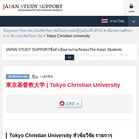
ภาษาไทย
ข้อมูลมหาวิทยาลัย,บัณฑิตวิทยาลัยในประเทศญี่ปุ่นต้องที่ JPSS
>
เลือกสถานศึกษา
จาก ชิบะบัณฑิตวิทยาลัย
>
Tokyo Christian University
JAPAN STUDY SUPPORTซึ่งดำเนินงานร่วมกันของThe Asian Students
Cultural Association และBenesse Corporationให้ข้อมูลของสถาบันการศึกษา
ระดับมหาวิทยาลัย・บัณฑิตวิทยาลัย・วิทยาลัยระดับอนุปริญญา・วิทยาลัย
อาชีวศึกษากว่า1,300 แห่งที่กำลังเปิดรับสมัครนักศึกษาต่างชาติอยู่ ที่นี่จะให้
ข้อมูลรายละเอียดเกี่ยวกับTokyo Christian University,ข้อมูลจำเป็นสำหรับ
ชิบะ
/ เอกชน
นักศึกษาต่างชาติเช่นGraduate School of Theology เป็นต้น,ข้อมูลของแต่ละ
สาขาวิจัย,ข้อมูลการสอบคัดเลือกเข้าศึกษาเช่นจำนวนคนที่รับสมัครหรือจำนวน
東京基督教大学
|
Tokyo Christian University
คนที่ผ่านการสอบคัดเลือกเป็นต้น,แนะนำสถานที่,การเดินทางเป็นต้นไว้ด้วยดังนั้น
ขอเชิญใช้บริการค้นหาข้อมูลตามอัธยาศัย
Tokyo Christian University หัวข้อวิจัย รายการ