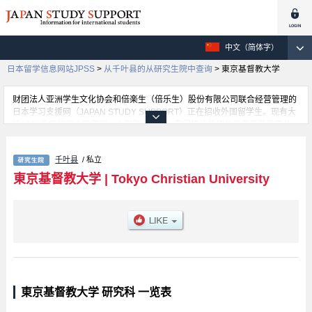
中文（简体字）
日本留学信息网站JPSS
>
从千叶县的从研究生院中查询
>
東京基督教大学
财团法人亚洲学生文化协会和倍楽生（倍乐生）股份有限公司联合经营管理的
日本学习支援网（JAPAN STUDY SUPPORT）正在招收外国留学生。现有大
约1300个学校的大学学部、大学院、短大、专门学校的招生信息正登载于此
网。
这里登载的是東京基督教大学的详细招生信息。有Graduate School of
千叶县
/ 私立
Theology等各研究科的不同信息。招收名额、合格人数等考试信息，以及设施
介绍、联系方式等外国留学生必要的信息都登载于此，请务必查阅和利用此
東京基督教大学
|
Tokyo Christian University
网。
東京基督教大学 研究科 一览表