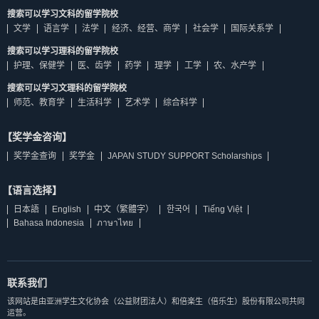
搜索可以学习文科的留学院校
文学
语言学
法学
经济、经营、商学
社会学
国际关系学
搜索可以学习理科的留学院校
护理、保健学
医、齿学
药学
理学
工学
农、水产学
搜索可以学习文理科的留学院校
师范、教育学
生活科学
艺术学
综合科学
【奖学金咨询】
奖学金查询
奖学金
JAPAN STUDY SUPPORT Scholarships
【语言选择】
日本語
English
中文（繁體字）
한국어
Tiếng Việt
Bahasa Indonesia
ภาษาไทย
联系我们
该网站是由亚洲学生文化协会（公益财团法人）和倍楽生（倍乐生）股份有限公司共同
运营。