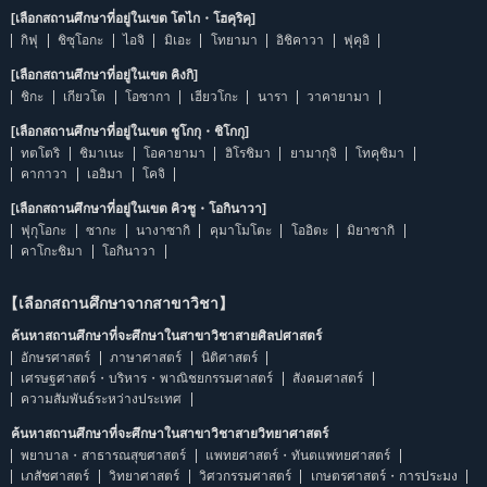
[เลือกสถานศึกษาที่อยู่ในเขต โตไก・โฮคุริคุ]
กิฟุ
ชิซุโอกะ
ไอจิ
มิเอะ
โทยามา
อิชิคาวา
ฟุคุอิ
[เลือกสถานศึกษาที่อยู่ในเขต คิงกิ]
ชิกะ
เกียวโต
โอซากา
เฮียวโกะ
นารา
วาคายามา
[เลือกสถานศึกษาที่อยู่ในเขต ชูโกกุ・ชิโกกุ]
ทตโตริ
ชิมาเนะ
โอคายามา
ฮิโรชิมา
ยามากุจิ
โทคุชิมา
คากาวา
เอฮิมา
โคจิ
[เลือกสถานศึกษาที่อยู่ในเขต คิวชู・โอกินาวา]
ฟุกุโอกะ
ซากะ
นางาซากิ
คุมาโมโตะ
โออิตะ
มิยาซากิ
คาโกะชิมา
โอกินาวา
【เลือกสถานศึกษาจากสาขาวิชา】
ค้นหาสถานศึกษาที่จะศึกษาในสาขาวิชาสายศิลปศาสตร์
อักษรศาสตร์
ภาษาศาสตร์
นิติศาสตร์
เศรษฐศาสตร์・บริหาร・พาณิชยกรรมศาสตร์
สังคมศาสตร์
ความสัมพันธ์ระหว่างประเทศ
ค้นหาสถานศึกษาที่จะศึกษาในสาขาวิชาสายวิทยาศาสตร์
พยาบาล・สาธารณสุขศาสตร์
แพทยศาสตร์・ทันตแพทยศาสตร์
เภสัชศาสตร์
วิทยาศาสตร์
วิศวกรรมศาสตร์
เกษตรศาสตร์・การประมง