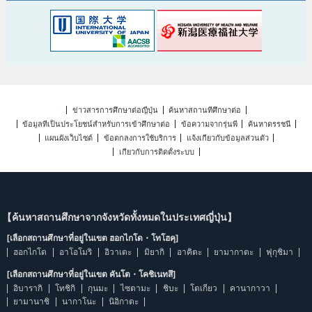
ข่าวสารการศึกษาต่อญี่ปุ่น
ค้นหาสถานที่ศึกษาต่อ
ข้อมูลที่เป็นประโยชน์สำหรับการเข้าศึกษาต่อ
ข้อความจากรุ่นพี่
ค้นหาดรรชนี
แผนผังเว็บไซต์
ข้อตกลงการใช้บริการ
แจ้งเกี่ยวกับข้อมูลส่วนตัว
เกี่ยวกับการติดตั้งระบบ
【ค้นหาสถานศึกษาจากจังหวัดทั้งหมดในประเทศญี่ปุ่น】
[เลือกสถานศึกษาที่อยู่ในเขต ฮอกไกโด・โทโฮคุ]
ฮอกไกโด
อาโอโมริ
อิวาเตะ
มิยากิ
อาคิตะ
ยามากาตะ
ฟุกุชิมา
[เลือกสถานศึกษาที่อยู่ในเขต คันโต・โคชิเนทสึ]
อิบารากิ
โทชิกิ
กุนมะ
ไซตามะ
ชิบะ
โตเกียว
คานากาวา
ยามานาชิ
นากาโนะ
นิอิกาตะ