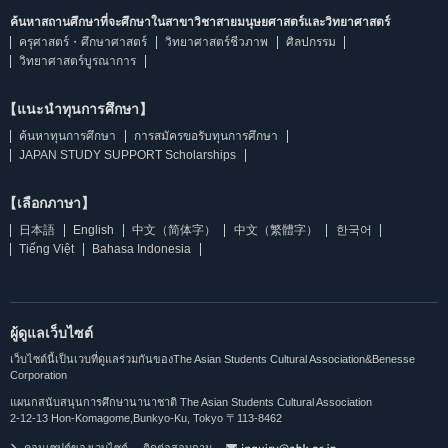
ค้นหาสถานศึกษาที่จะศึกษาในสาขาวิชาสายมนุษยศาสตร์และวิทยาศาสตร์
ครุศาสตร์・ศึกษาศาสตร์
วิทยาศาสตร์ชีวภาพ
ศิลปกรรม
วิทยาศาสตร์บูรณาการ
【แนะนำทุนการศึกษา】
ค้นหาทุนการศึกษา
การสมัครขอรับทุนการศึกษา
JAPAN STUDY SUPPORT Scholarships
【เลือกภาษา】
日本語
English
中文（简体字）
中文（繁體字）
한국어
Tiếng Việt
Bahasa Indonesia
ผู้ดูแลเว็บไซต์
เว็บไซต์นี้เป็นเวบที่ดูแลร่วมกันของThe Asian Students Cultural Association&Benesse
Corporation
แผนกสนับสนุนการศึกษานานาชาติ The Asian Students Cultural Association
2-12-13 Hon-Komagome,Bunkyo-Ku, Tokyo 〒113-8462