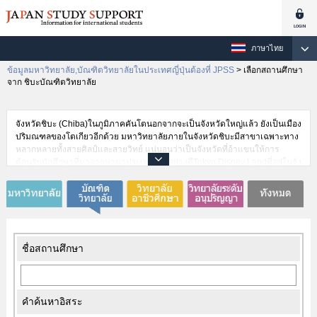
ภาษาไทย
ข้อมูลมหาวิทยาลัย,บัณฑิตวิทยาลัยในประเทศญี่ปุ่นต้องที่ JPSS
>
เลือกสถานศึกษา
จาก ชิบะบัณฑิตวิทยาลัย
จังหวัดชิบะ (Chiba)ในภูมิภาคคันโตนอกจากจะเป็นจังหวัดใหญ่แล้ว ยังเป็นเมือง
ปริมณฑลของโตเกียวอีกด้วย มหาวิทยาลัยภายในจังหวัดชิบะมีสาขาเฉพาะทาง
หลากหลายทั้งสายศิลป์และสายวิทย์ แน่นอนว่าเป็นจังหวัดที่อ้าแขนให้การ
ต้อนรับนักศึกษาที่มาจากนานาประเทศเป็นอย่างดีTokyo Disney Landที่อยู่ในจัง
หวัดชิบะได้รับความสนใจจากการให้บริการชั้นเลิศ นอกจากนี้ย่านธุรกิจที่มาคุฮา
ริ (Makuhari) ก็เป็นแหล่งที่สามารถกระตุ้นความกระตือรือร้นของนักศึกษาต่าง
ชาติที่ต้องการจะทำงานในประเทศญี่ปุ่นได้เป็นอย่างดี
ชื่อสถานศึกษา
คำค้นหาอิสระ