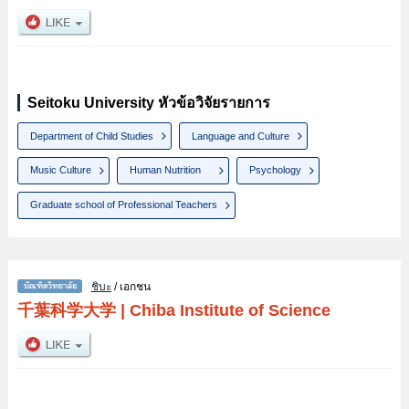
Seitoku University หัวข้อวิจัยรายการ
Department of Child Studies
Language and Culture
Music Culture
Human Nutrition
Psychology
Graduate school of Professional Teachers
ชิบะ
/ เอกชน
千葉科学大学
|
Chiba Institute of Science