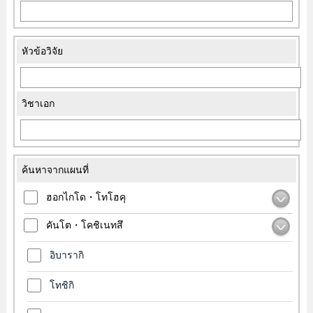
หัวข้อวิจัย
วิชาเอก
ค้นหาจากแผนที่
ฮอกไกโด・โทโฮคุ
คันโต・โคชิเนทสึ
อิบารากิ
โทชิกิ