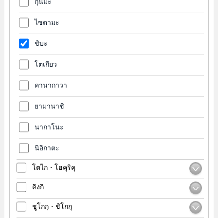
กุนมะ
ไซตามะ
ชิบะ
โตเกียว
คานากาวา
ยามานาชิ
นากาโนะ
นิอิกาตะ
โตไก・โฮคุริคุ
คิงกิ
ชูโกกุ・ชิโกกุ