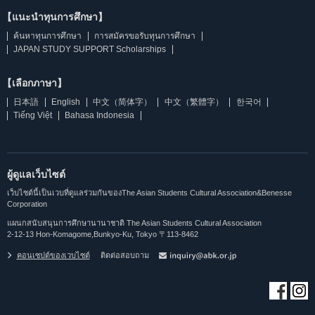
【แนะนำทุนการศึกษา】
ค้นหาทุนการศึกษา
การสมัครขอรับทุนการศึกษา
JAPAN STUDY SUPPORT Scholarships
【เลือกภาษา】
日本語
English
中文（简体字）
中文（繁體字）
한국어
Tiếng Việt
Bahasa Indonesia
ผู้ดูแลเว็บไซต์
เว็บไซต์นี้เป็นเวบที่ดูแลร่วมกันของThe Asian Students Cultural Association&Benesse
Corporation
แผนกสนับสนุนการศึกษานานาชาติ The Asian Students Cultural Association
2-12-13 Hon-Komagome,Bunkyo-Ku, Tokyo 〒113-8462
คอนเซปต์ของเวบไซต์
ติดต่อสอบถาม