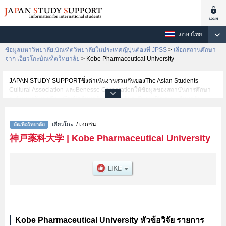
ภาษาไทย
ข้อมูลมหาวิทยาลัย,บัณฑิตวิทยาลัยในประเทศญี่ปุ่นต้องที่ JPSS
>
เลือกสถานศึกษา
จาก เฮียวโกะบัณฑิตวิทยาลัย
>
Kobe Pharmaceutical University
JAPAN STUDY SUPPORTซึ่งดำเนินงานร่วมกันของThe Asian Students
Cultural Association และBenesse Corporationให้ข้อมูลของสถาบันการศึกษา
ระดับมหาวิทยาลัย・บัณฑิตวิทยาลัย・วิทยาลัยระดับอนุปริญญา・วิทยาลัย
อาชีวศึกษากว่า1,300 แห่งที่กำลังเปิดรับสมัครนักศึกษาต่างชาติอยู่ ที่นี่จะให้
ข้อมูลรายละเอียดเกี่ยวกับKobe Pharmaceutical University,ข้อมูลจำเป็นสำหรับ
เฮียวโกะ
/ เอกชน
นักศึกษาต่างชาติเช่น เป็นต้น,ข้อมูลของแต่ละสาขาวิจัย,ข้อมูลการสอบคัดเลือก
เข้าศึกษาเช่นจำนวนคนที่รับสมัครหรือจำนวนคนที่ผ่านการสอบคัดเลือก
神戸薬科大学
|
Kobe Pharmaceutical University
เป็นต้น,แนะนำสถานที่,การเดินทางเป็นต้นไว้ด้วยดังนั้นขอเชิญใช้บริการค้นหา
ข้อมูลตามอัธยาศัย
Kobe Pharmaceutical University หัวข้อวิจัย รายการ