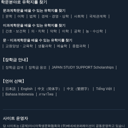
학문분야로 유학지를 찾기
문과계학문을 배울 수 있는 유학지를 찾기
문학
어학
법학
경제・경영・상학
사회학
국제관계학
이과계학문을 배울 수 있는 유학지를 찾기
간호・보건학
의・치학
약학
이학
공학
농・수산학
문・이과계학문을 배울 수 있는 유학지를 찾기
교원양성・교육학
생활과학
예술학
종합과학
【장학금 안내】
장학금 검색
장학금 응모
JAPAN STUDY SUPPORT Scholarships
【언어 선택】
日本語
English
中文（简体字）
中文（繁體字）
Tiếng Việt
Bahasa Indonesia
ภาษาไทย
사이트 운영자
당 사이트는 (공재)아시아학생문화협회와 (주)베네세코퍼레이션이 공동운영하고 있습니