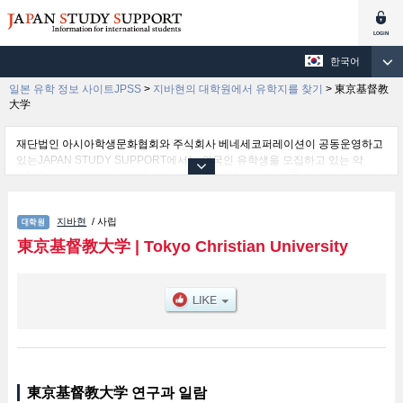
한국어
일본 유학 정보 사이트JPSS
>
지바현의 대학원에서 유학지를 찾기
>
東京基督教
大学
재단법인 아시아학생문화협회와 주식회사 베네세코퍼레이션이 공동운영하고
있는JAPAN STUDY SUPPORT에서는 외국인 유학생을 모집하고 있는 약
1,300여 개의 대학・대학원・단기대학・전문학교의 정보를 게재하고 있습니
다.
여기에서는 東京基督教大学 관한 자세한 정보를 게재하고 있어 Graduate
지바현
/ 사립
School of Theology 등의 연구과별 정보, 모집정원과 합격자수 등의 입시정보,
시설안내, 교통정보 등 외국인 유학생에게 유익하고 필요한 정보를 게재하고
東京基督教大学
|
Tokyo Christian University
있으므로 많이 이용해 주시기 바랍니다.
東京基督教大学 연구과 일람