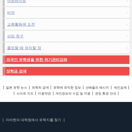
아르바이트
비자
교류활동에 도전
상담 창구
졸업할 때 유의할 점
외국인 유학생을 위한 위기관리강좌
장학금 검색
일본 유학 뉴스
유학처 검색
유학에 유익한 정보
선배들의 메시지
색인검색
사이트 지도
이용약관
개인정보의 수집 및 이용
권장 환경 안내
지바현의 대학원에서 유학지를 찾기