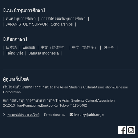
【แนะนำทุนการศึกษา】
ค้นหาทุนการศึกษา
การสมัครขอรับทุนการศึกษา
JAPAN STUDY SUPPORT Scholarships
【เลือกภาษา】
日本語
English
中文（简体字）
中文（繁體字）
한국어
Tiếng Việt
Bahasa Indonesia
ผู้ดูแลเว็บไซต์
เว็บไซต์นี้เป็นเวบที่ดูแลร่วมกันของThe Asian Students Cultural Association&Benesse
Corporation
แผนกสนับสนุนการศึกษานานาชาติ The Asian Students Cultural Association
2-12-13 Hon-Komagome,Bunkyo-Ku, Tokyo 〒113-8462
คอนเซปต์ของเวบไซต์
ติดต่อสอบถาม