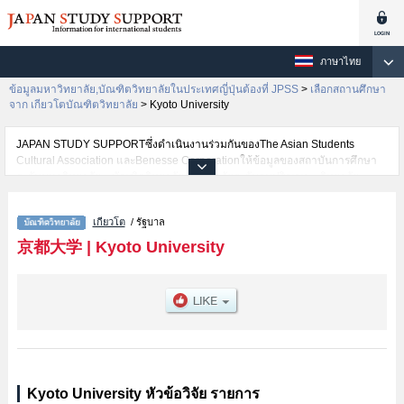
ภาษาไทย
ข้อมูลมหาวิทยาลัย,บัณฑิตวิทยาลัยในประเทศญี่ปุ่นต้องที่ JPSS
>
เลือกสถานศึกษา
จาก เกียวโตบัณฑิตวิทยาลัย
>
Kyoto University
JAPAN STUDY SUPPORTซึ่งดำเนินงานร่วมกันของThe Asian Students
Cultural Association และBenesse Corporationให้ข้อมูลของสถาบันการศึกษา
ระดับมหาวิทยาลัย・บัณฑิตวิทยาลัย・วิทยาลัยระดับอนุปริญญา・วิทยาลัย
อาชีวศึกษากว่า1,300 แห่งที่กำลังเปิดรับสมัครนักศึกษาต่างชาติอยู่ ที่นี่จะให้
ข้อมูลรายละเอียดเกี่ยวกับKyoto University,ข้อมูลจำเป็นสำหรับนักศึกษาต่างชาติ
เกียวโต
/ รัฐบาล
เช่นGraduate School of
LettersหรือEducationหรือLawหรือEconomicsหรือScienceหรือGraduate
京都大学
|
Kyoto University
School of MedicineหรือPharmaceutical
SciencesหรือEngineeringหรือGraduate School of AgricultureหรือHuman and
Environmental StudiesหรือEnergy ScienceหรือInformaticsหรือGraduate
School of Asian and African Area StudiesหรือGraduate School of
BiostudiesหรือGraduate School of Global Environmental StudiesหรือSchool
of GovernmentหรือGraduate School of ManagementหรือGraduate school of
Advanced Integrated Studies in Human Survivability เป็นต้น,ข้อมูลของแต่ละ
สาขาวิจัย,ข้อมูลการสอบคัดเลือกเข้าศึกษาเช่นจำนวนคนที่รับสมัครหรือจำนวน
คนที่ผ่านการสอบคัดเลือกเป็นต้น,แนะนำสถานที่,การเดินทางเป็นต้นไว้ด้วยดังนั้น
Kyoto University หัวข้อวิจัย รายการ