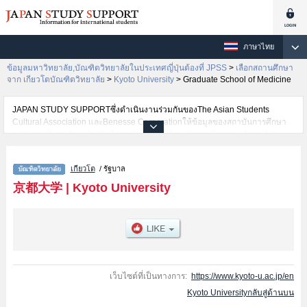
ภาษาไทย
ข้อมูลมหาวิทยาลัย,บัณฑิตวิทยาลัยในประเทศญี่ปุ่นต้องที่ JPSS
>
เลือกสถานศึกษา
จาก เกียวโตบัณฑิตวิทยาลัย
>
Kyoto University
>
Graduate School of Medicine
JAPAN STUDY SUPPORTซึ่งดำเนินงานร่วมกันของThe Asian Students
Cultural Association และBenesse Corporationให้ข้อมูลของสถาบันการศึกษา
ระดับมหาวิทยาลัย・บัณฑิตวิทยาลัย・วิทยาลัยระดับอนุปริญญา・วิทยาลัย
อาชีวศึกษากว่า1,300 แห่งที่กำลังเปิดรับสมัครนักศึกษาต่างชาติอยู่ ที่นี่จะให้
ข้อมูลรายละเอียดเกี่ยวกับKyoto University,ข้อมูลจำเป็นสำหรับนักศึกษาต่างชาติ
เกียวโต
/ รัฐบาล
เช่นGraduate School of
LettersหรือEducationหรือLawหรือEconomicsหรือScienceหรือGraduate
京都大学
|
Kyoto University
School of MedicineหรือPharmaceutical
SciencesหรือEngineeringหรือGraduate School of AgricultureหรือHuman and
Environmental StudiesหรือEnergy ScienceหรือInformaticsหรือGraduate
School of Asian and African Area StudiesหรือGraduate School of
BiostudiesหรือGraduate School of Global Environmental StudiesหรือSchool
of GovernmentหรือGraduate School of ManagementหรือGraduate school of
Advanced Integrated Studies in Human Survivability เป็นต้น,ข้อมูลของแต่ละ
เว็บไซต์ที่เป็นทางการ:
https://www.kyoto-u.ac.jp/en
สาขาวิจัย,ข้อมูลการสอบคัดเลือกเข้าศึกษาเช่นจำนวนคนที่รับสมัครหรือจำนวน
Kyoto Universityกลับสู่ด้านบน
คนที่ผ่านการสอบคัดเลือกเป็นต้น,แนะนำสถานที่,การเดินทางเป็นต้นไว้ด้วยดังนั้น