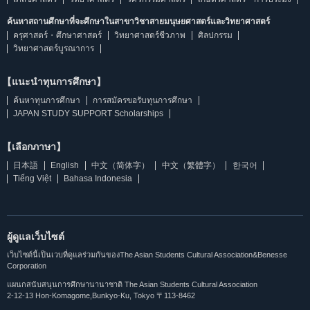
ค้นหาสถานศึกษาที่จะศึกษาในสาขาวิชาสายมนุษยศาสตร์และวิทยาศาสตร์
ครุศาสตร์・ศึกษาศาสตร์
วิทยาศาสตร์ชีวภาพ
ศิลปกรรม
วิทยาศาสตร์บูรณาการ
【แนะนำทุนการศึกษา】
ค้นหาทุนการศึกษา
การสมัครขอรับทุนการศึกษา
JAPAN STUDY SUPPORT Scholarships
【เลือกภาษา】
日本語
English
中文（简体字）
中文（繁體字）
한국어
Tiếng Việt
Bahasa Indonesia
ผู้ดูแลเว็บไซต์
เว็บไซต์นี้เป็นเวบที่ดูแลร่วมกันของThe Asian Students Cultural Association&Benesse
Corporation
แผนกสนับสนุนการศึกษานานาชาติ The Asian Students Cultural Association
2-12-13 Hon-Komagome,Bunkyo-Ku, Tokyo 〒113-8462