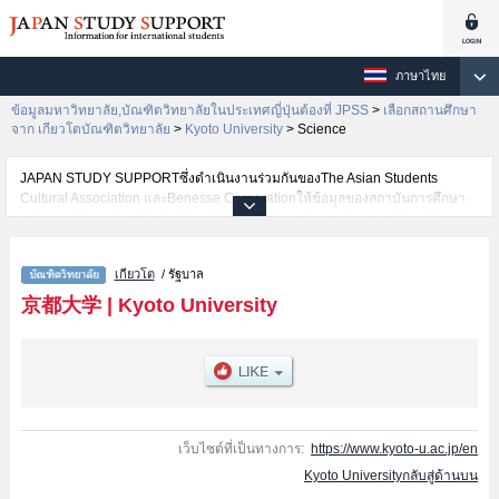
ภาษาไทย
ข้อมูลมหาวิทยาลัย,บัณฑิตวิทยาลัยในประเทศญี่ปุ่นต้องที่ JPSS
>
เลือกสถานศึกษา
จาก เกียวโตบัณฑิตวิทยาลัย
>
Kyoto University
>
Science
JAPAN STUDY SUPPORTซึ่งดำเนินงานร่วมกันของThe Asian Students
Cultural Association และBenesse Corporationให้ข้อมูลของสถาบันการศึกษา
ระดับมหาวิทยาลัย・บัณฑิตวิทยาลัย・วิทยาลัยระดับอนุปริญญา・วิทยาลัย
อาชีวศึกษากว่า1,300 แห่งที่กำลังเปิดรับสมัครนักศึกษาต่างชาติอยู่ ที่นี่จะให้
ข้อมูลรายละเอียดเกี่ยวกับKyoto University,ข้อมูลจำเป็นสำหรับนักศึกษาต่างชาติ
เกียวโต
/ รัฐบาล
เช่นGraduate School of
LettersหรือEducationหรือLawหรือEconomicsหรือScienceหรือGraduate
京都大学
|
Kyoto University
School of MedicineหรือPharmaceutical
SciencesหรือEngineeringหรือGraduate School of AgricultureหรือHuman and
Environmental StudiesหรือEnergy ScienceหรือInformaticsหรือGraduate
School of Asian and African Area StudiesหรือGraduate School of
BiostudiesหรือGraduate School of Global Environmental StudiesหรือSchool
of GovernmentหรือGraduate School of ManagementหรือGraduate school of
Advanced Integrated Studies in Human Survivability เป็นต้น,ข้อมูลของแต่ละ
เว็บไซต์ที่เป็นทางการ:
https://www.kyoto-u.ac.jp/en
สาขาวิจัย,ข้อมูลการสอบคัดเลือกเข้าศึกษาเช่นจำนวนคนที่รับสมัครหรือจำนวน
Kyoto Universityกลับสู่ด้านบน
คนที่ผ่านการสอบคัดเลือกเป็นต้น,แนะนำสถานที่,การเดินทางเป็นต้นไว้ด้วยดังนั้น