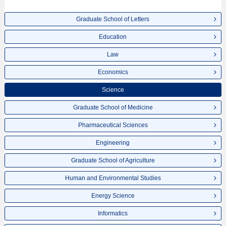
ขอเชิญใช้บริการค้นหาข้อมูลตามอัธยาศัย
Graduate School of Letters
Education
Law
Economics
Science
Graduate School of Medicine
Pharmaceutical Sciences
Engineering
Graduate School of Agriculture
Human and Environmental Studies
Energy Science
Informatics