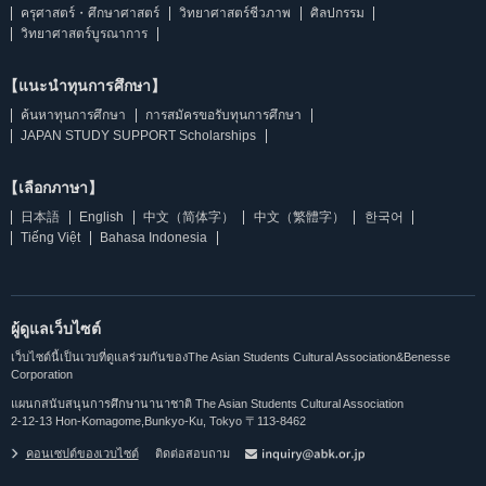
ครุศาสตร์・ศึกษาศาสตร์
วิทยาศาสตร์ชีวภาพ
ศิลปกรรม
วิทยาศาสตร์บูรณาการ
【แนะนำทุนการศึกษา】
ค้นหาทุนการศึกษา
การสมัครขอรับทุนการศึกษา
JAPAN STUDY SUPPORT Scholarships
【เลือกภาษา】
日本語
English
中文（简体字）
中文（繁體字）
한국어
Tiếng Việt
Bahasa Indonesia
ผู้ดูแลเว็บไซต์
เว็บไซต์นี้เป็นเวบที่ดูแลร่วมกันของThe Asian Students Cultural Association&Benesse
Corporation
แผนกสนับสนุนการศึกษานานาชาติ The Asian Students Cultural Association
2-12-13 Hon-Komagome,Bunkyo-Ku, Tokyo 〒113-8462
คอนเซปต์ของเวบไซต์
ติดต่อสอบถาม