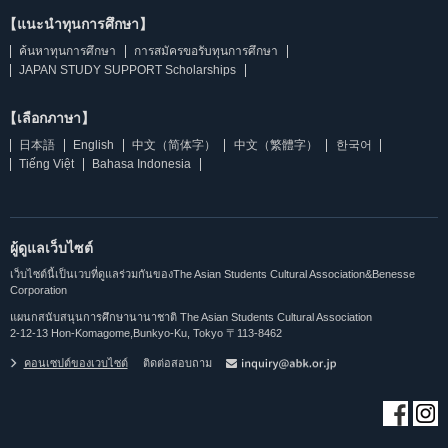
【แนะนำทุนการศึกษา】
ค้นหาทุนการศึกษา
การสมัครขอรับทุนการศึกษา
JAPAN STUDY SUPPORT Scholarships
【เลือกภาษา】
日本語
English
中文（简体字）
中文（繁體字）
한국어
Tiếng Việt
Bahasa Indonesia
ผู้ดูแลเว็บไซต์
เว็บไซต์นี้เป็นเวบที่ดูแลร่วมกันของThe Asian Students Cultural Association&Benesse
Corporation
แผนกสนับสนุนการศึกษานานาชาติ The Asian Students Cultural Association
2-12-13 Hon-Komagome,Bunkyo-Ku, Tokyo 〒113-8462
คอนเซปต์ของเวบไซต์
ติดต่อสอบถาม