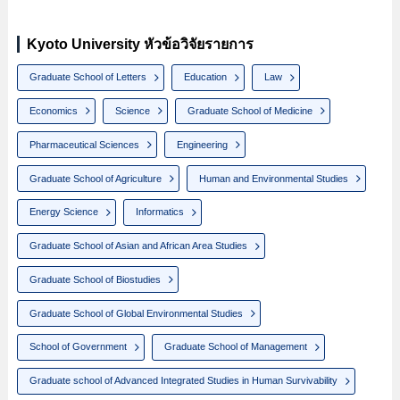
Kyoto University หัวข้อวิจัยรายการ
Graduate School of Letters
Education
Law
Economics
Science
Graduate School of Medicine
Pharmaceutical Sciences
Engineering
Graduate School of Agriculture
Human and Environmental Studies
Energy Science
Informatics
Graduate School of Asian and African Area Studies
Graduate School of Biostudies
Graduate School of Global Environmental Studies
School of Government
Graduate School of Management
Graduate school of Advanced Integrated Studies in Human Survivability