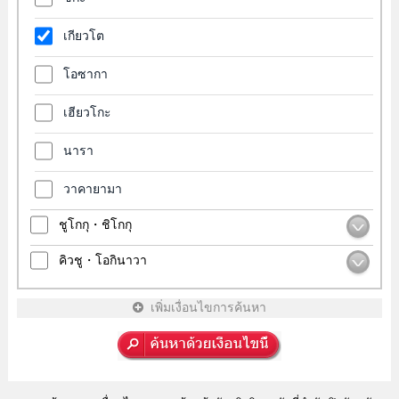
เกียวโต
โอซากา
เฮียวโกะ
นารา
วาคายามา
ชูโกกุ・ชิโกกุ
คิวชู・โอกินาวา
เพิ่มเงื่อนไขการค้นหา