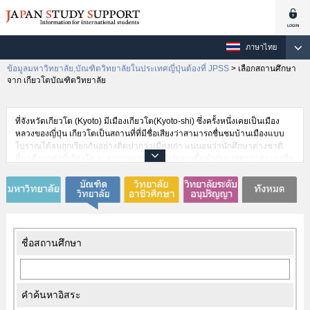
ภาษาไทย
ข้อมูลมหาวิทยาลัย,บัณฑิตวิทยาลัยในประเทศญี่ปุ่นต้องที่ JPSS
>
เลือกสถานศึกษา
จาก เกียวโตบัณฑิตวิทยาลัย
ที่จังหวัดเกียวโต (Kyoto) มีเมืองเกียวโต(Kyoto-shi) ซึ่งครั้งหนึ่งเคยเป็นเมือง
หลวงของญี่ปุ่น เกียวโตเป็นสถานที่ที่มีชื่อเสียงว่าสามารถชื่นชมบ้านเมืองแบบ
โบราณได้จนถูกเรียกกันอย่างติดปากว่าเมืองเก่า แน่นอนว่านักศึกษาต่างชาติ
ที่มาศึกษาต่อที่เกียวโต จะสามารถเล่าเรียนไปพลางดื่มด่ำกับบรรยากาศแบบเกีย
วโตไปด้วย และยังสามารถเรียนรู้แก่นของวัฒนธรรมญี่ปุ่น อย่างเช่น ซากุระใน
ฤดูใบไม้ผลิ ใบไม้แดงในฤดูใบไม้ร่วง มรดกทางวัฒนธรรมต่างๆมากมาย ไมโกะ
ซังที่เดินในตัวเมือง หรือขนมญี่ปุ่นพื้นเมืองของเกียวโต ได้ แน่นอนว่า
มหาวิทยาลัยก็สามารถเรียนรู้วัฒนธรรมของญี่ปุ่นได้ แต่ในขณะเดียวกันการใช้
เวลาในจังหวัดเกียวโตซึ่งเป็นแหล่งของวัฒนธรรมแบบญี่ปุ่น จะเป็นเวลาที่มีค่า
สำหรับนักศึกษาต่างชาติ แน่นอน จึงไม่ต้องพูดถึงว่าในจังหวัดเกียวโตมีนักศึกษา
ชื่อสถานศึกษา
ต่างชาติมากมายเพียงใดที่เดินทางมาศึกษาต่อ
คำค้นหาอิสระ