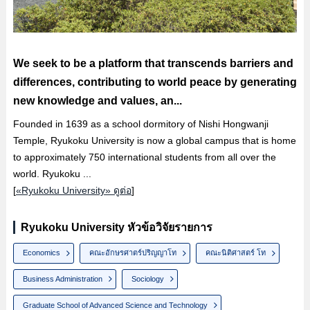
We seek to be a platform that transcends barriers and
differences, contributing to world peace by generating
new knowledge and values, an...
Founded in 1639 as a school dormitory of Nishi Hongwanji
Temple, Ryukoku University is now a global campus that is home
to approximately 750 international students from all over the
world. Ryukoku ...
[
«Ryukoku University» ดูต่อ
]
Ryukoku University หัวข้อวิจัยรายการ
Economics
คณะอักษรศาตร์ปริญญาโท
คณะนิติศาสตร์ โท
Business Administration
Sociology
Graduate School of Advanced Science and Technology