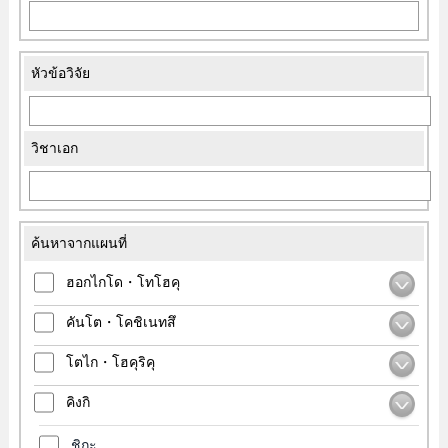
หัวข้อวิจัย
วิชาเอก
ค้นหาจากแผนที่
ฮอกไกโด・โทโฮคุ
คันโต・โคชิเนทสึ
โตไก・โฮคุริคุ
คิงกิ
ชิกะ