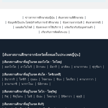
ข่าวสารการศึกษาต่อญี่ปุ่น
ค้นหาสถานที่ศึกษาต่อ
ข้อมูลที่เป็นประโยชน์สำหรับการเข้าศึกษาต่อ
ข้อความจากรุ่นพี่
ค้นหาดรรชนี
แผนผังเว็บไซต์
ข้อตกลงการใช้บริการ
แจ้งเกี่ยวกับข้อมูลส่วนตัว
เกี่ยวกับการติดตั้งระบบ
【ค้นหาสถานศึกษาจากจังหวัดทั้งหมดในประเทศญี่ปุ่น】
[เลือกสถานศึกษาที่อยู่ในเขต ฮอกไกโด・โทโฮคุ]
ฮอกไกโด
อาโอโมริ
อิวาเตะ
มิยากิ
อาคิตะ
ยามากาตะ
ฟุกุชิมา
[เลือกสถานศึกษาที่อยู่ในเขต คันโต・โคชิเนทสึ]
อิบารากิ
โทชิกิ
กุนมะ
ไซตามะ
ชิบะ
โตเกียว
คานากาวา
ยามานาชิ
นากาโนะ
นิอิกาตะ
[เลือกสถานศึกษาที่อยู่ในเขต โตไก・โฮคุริคุ]
กิฟุ
ชิซุโอกะ
ไอจิ
มิเอะ
โทยามา
อิชิคาวา
ฟุคุอิ
[เลือกสถานศึกษาที่อยู่ในเขต คิงกิ]