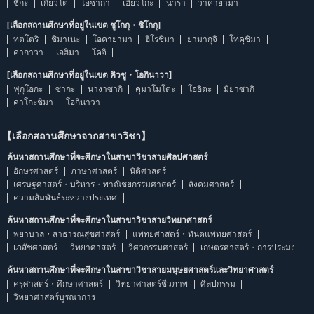
ชิกะ
เกียวโต
โอซากา
เฮียวโกะ
นารา
วาคายามา
[เลือกสถานศึกษาที่อยู่ในเขต ชูโกกุ・ชิโกกุ]
ทตโตริ
ชิมาเนะ
โอคายามา
ฮิโรชิมา
ยามากุจิ
โทคุชิมา
คากาวา
เอฮิมา
โคจิ
[เลือกสถานศึกษาที่อยู่ในเขต คิวชู・โอกินาวา]
ฟุกุโอกะ
ซากะ
นางาซากิ
คุมาโมโตะ
โออิตะ
มิยาซากิ
คาโกะชิมา
โอกินาวา
【เลือกสถานศึกษาจากสาขาวิชา】
ค้นหาสถานศึกษาที่จะศึกษาในสาขาวิชาสายศิลปศาสตร์
อักษรศาสตร์
ภาษาศาสตร์
นิติศาสตร์
เศรษฐศาสตร์・บริหาร・พาณิชยกรรมศาสตร์
สังคมศาสตร์
ความสัมพันธ์ระหว่างประเทศ
ค้นหาสถานศึกษาที่จะศึกษาในสาขาวิชาสายวิทยาศาสตร์
พยาบาล・สาธารณสุขศาสตร์
แพทยศาสตร์・ทันตแพทยศาสตร์
เภสัชศาสตร์
วิทยาศาสตร์
วิศวกรรมศาสตร์
เกษตรศาสตร์・การประมง
ค้นหาสถานศึกษาที่จะศึกษาในสาขาวิชาสายมนุษยศาสตร์และวิทยาศาสตร์
ครุศาสตร์・ศึกษาศาสตร์
วิทยาศาสตร์ชีวภาพ
ศิลปกรรม
วิทยาศาสตร์บูรณาการ