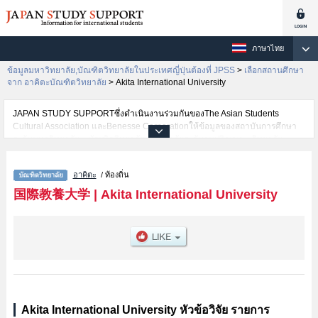
ภาษาไทย
ข้อมูลมหาวิทยาลัย,บัณฑิตวิทยาลัยในประเทศญี่ปุ่นต้องที่ JPSS
>
เลือกสถานศึกษา
จาก อาคิตะบัณฑิตวิทยาลัย
>
Akita International University
JAPAN STUDY SUPPORTซึ่งดำเนินงานร่วมกันของThe Asian Students
Cultural Association และBenesse Corporationให้ข้อมูลของสถาบันการศึกษา
ระดับมหาวิทยาลัย・บัณฑิตวิทยาลัย・วิทยาลัยระดับอนุปริญญา・วิทยาลัย
อาชีวศึกษากว่า1,300 แห่งที่กำลังเปิดรับสมัครนักศึกษาต่างชาติอยู่ ที่นี่จะให้
ข้อมูลรายละเอียดเกี่ยวกับAkita International University,ข้อมูลจำเป็นสำหรับ
อาคิตะ
/ ท้องถิ่น
นักศึกษาต่างชาติเช่นGraduate School of Global Communication and
Language เป็นต้น,ข้อมูลของแต่ละสาขาวิจัย,ข้อมูลการสอบคัดเลือกเข้าศึกษา
国際教養大学
|
Akita International University
เช่นจำนวนคนที่รับสมัครหรือจำนวนคนที่ผ่านการสอบคัดเลือกเป็นต้น,แนะนำ
สถานที่,การเดินทางเป็นต้นไว้ด้วยดังนั้นขอเชิญใช้บริการค้นหาข้อมูลตาม
อัธยาศัย
Akita International University หัวข้อวิจัย รายการ