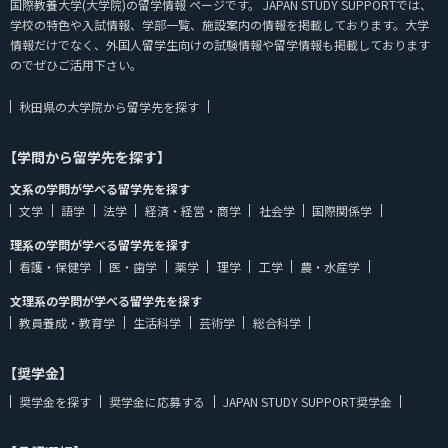
国際教養大学(大学院)の留学情報 ページです。 JAPAN STUDY SUPPORTでは、
学校の特色や入試情報、学部一覧、施設案内の情報を掲載しております。大学
情報だけでなく、外国人留学生向けの試験情報や留学情報も掲載しております
のでぜひご活用下さい。
秋田県の大学院から留学先を探す
【学問から留学先を探す】
文系の学問が学べる留学先を探す
文学
語学
法学
経済・経営・商学
社会学
国際関係学
理系の学問が学べる留学先を探す
看護・保健学
医・歯学
薬学
理学
工学
農・水産学
文理系の学問が学べる留学先を探す
教員養成・教育学
生活科学
芸術学
総合科学
【奨学金】
奨学金を探す
奨学金に応募する
JAPAN STUDY SUPPORT奨学金