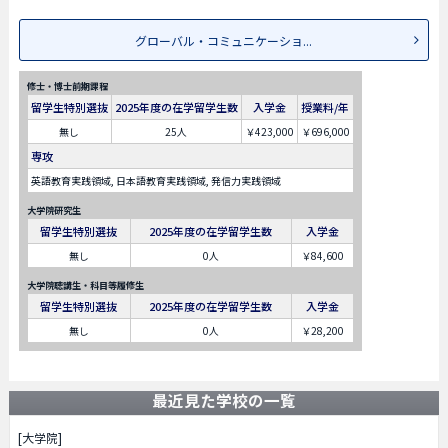
グローバル・コミュニケーショ...
修士・博士前期課程
留学生特別選抜
2025年度の在学留学生数
入学金
授業料/年
無し
25人
￥423,000
￥696,000
専攻
英語教育実践領域, 日本語教育実践領域, 発信力実践領域
大学院研究生
留学生特別選抜
2025年度の在学留学生数
入学金
無し
0人
￥84,600
大学院聴講生・科目等履修生
留学生特別選抜
2025年度の在学留学生数
入学金
無し
0人
￥28,200
最近見た学校の一覧
[大学院]