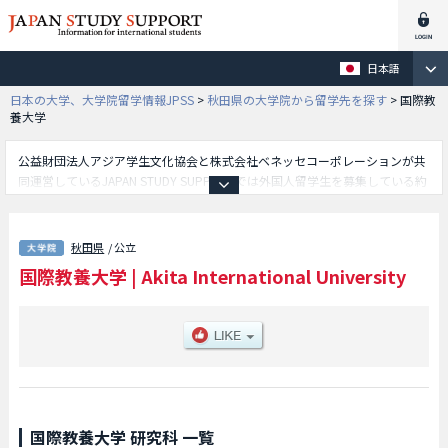
日本語
日本の大学、大学院留学情報JPSS
>
秋田県の大学院から留学先を探す
>
国際教
養大学
公益財団法人アジア学生文化協会と株式会社ベネッセコーポレーションが共
同運営しているJAPAN STUDY SUPPORTでは外国人留学生を募集している約
1,300校の大学・大学院・短大・専門学校情報を掲載しています。
こちらでは国際教養大学に関する詳細情報を記載しており、グローバル・コ
ミュニケーション実践研究科等、研究科別情報や、募集定員や合格者数など
秋田県
/ 公立
入試情報、施設案内、アクセスなど外国人留学生に必要な情報を掲載してい
国際教養大学
|
Akita International University
るので是非ご利用ください。
国際教養大学 研究科 一覧