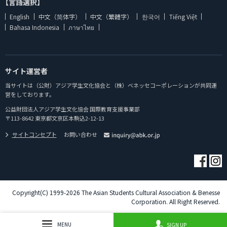
【言語選択】
English
中文（简体字）
中文（繁體字）
한국어
Tiếng Việt
Bahasa Indonesia
ภาษาไทย
サイト運営者
当サイトは（公財）アジア学生文化協会と（株）ベネッセコーポレーションが共同運
営をしております。
公益財団法人アジア学生文化協会 国際教育支援事業部
〒113-8642 東京都文京区本駒込2-12-13
サイトコンセプト
お問い合わせ
Copyright(C) 1999-2026 The Asian Students Cultural Association & Benesse
Corporation. All Right Reserved.
MENU
SIGN UP