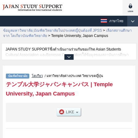
ภาษาไทย
ข้อมูลมหาวิทยาลัย,บัณฑิตวิทยาลัยในประเทศญี่ปุ่นต้องที่ JPSS
>
เลือกสถานศึกษา
จาก โตเกียวบัณฑิตวิทยาลัย
>
Temple University, Japan Campus
JAPAN STUDY SUPPORTซึ่งดำเนินงานร่วมกันของThe Asian Students
Cultural Association และBenesse Corporationให้ข้อมูลของสถาบันการศึกษา
ระดับมหาวิทยาลัย・บัณฑิตวิทยาลัย・วิทยาลัยระดับอนุปริญญา・วิทยาลัย
อาชีวศึกษากว่า1,300 แห่งที่กำลังเปิดรับสมัครนักศึกษาต่างชาติอยู่ ที่นี่จะให้
ข้อมูลรายละเอียดเกี่ยวกับTemple University, Japan Campus,ข้อมูลจำเป็น
โตเกียว
/ มหาวิทยาลัยต่างประเทศ วิทยาเขตญี่ปุ่น
สำหรับนักศึกษาต่างชาติเช่นGraduate College of EducationหรือMaster in
Management ProgramหรือBeasley School of Law เป็นต้น,ข้อมูลของแต่ละ
テンプル大学ジャパンキャンパス
|
Temple
สาขาวิจัย,ข้อมูลการสอบคัดเลือกเข้าศึกษาเช่นจำนวนคนที่รับสมัครหรือจำนวน
University, Japan Campus
คนที่ผ่านการสอบคัดเลือกเป็นต้น,แนะนำสถานที่,การเดินทางเป็นต้นไว้ด้วยดังนั้น
ขอเชิญใช้บริการค้นหาข้อมูลตามอัธยาศัย