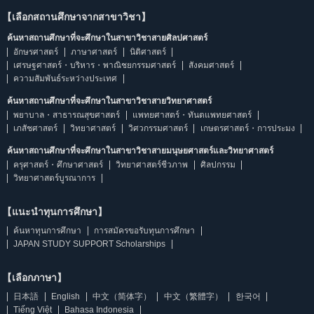
【เลือกสถานศึกษาจากสาขาวิชา】
ค้นหาสถานศึกษาที่จะศึกษาในสาขาวิชาสายศิลปศาสตร์
อักษรศาสตร์
ภาษาศาสตร์
นิติศาสตร์
เศรษฐศาสตร์・บริหาร・พาณิชยกรรมศาสตร์
สังคมศาสตร์
ความสัมพันธ์ระหว่างประเทศ
ค้นหาสถานศึกษาที่จะศึกษาในสาขาวิชาสายวิทยาศาสตร์
พยาบาล・สาธารณสุขศาสตร์
แพทยศาสตร์・ทันตแพทยศาสตร์
เภสัชศาสตร์
วิทยาศาสตร์
วิศวกรรมศาสตร์
เกษตรศาสตร์・การประมง
ค้นหาสถานศึกษาที่จะศึกษาในสาขาวิชาสายมนุษยศาสตร์และวิทยาศาสตร์
ครุศาสตร์・ศึกษาศาสตร์
วิทยาศาสตร์ชีวภาพ
ศิลปกรรม
วิทยาศาสตร์บูรณาการ
【แนะนำทุนการศึกษา】
ค้นหาทุนการศึกษา
การสมัครขอรับทุนการศึกษา
JAPAN STUDY SUPPORT Scholarships
【เลือกภาษา】
日本語
English
中文（简体字）
中文（繁體字）
한국어
Tiếng Việt
Bahasa Indonesia