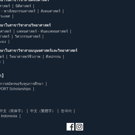
ศาสตร์
นิติศาสตร์
ร・พาณิชยกรรมศาสตร์
สังคมศาสตร์
ประเทศ
ึกษาในสาขาวิชาสายวิทยาศาสตร์
ศาสตร์
แพทยศาสตร์・ทันตแพทยศาสตร์
ศาสตร์
วิศวกรรมศาสตร์
ระมง
ึกษาในสาขาวิชาสายมนุษยศาสตร์และวิทยาศาสตร์
ตร์
วิทยาศาสตร์ชีวภาพ
ศิลปกรรม
ร
ษา】
การสมัครขอรับทุนการศึกษา
ORT Scholarships
中文（简体字）
中文（繁體字）
한국어
 Indonesia