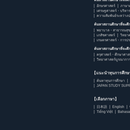
อักษรศาสตร์
ภาษา
เศรษฐศาสตร์・บริหา
ความสัมพันธ์ระหว่าง
ค้นหาสถานศึกษาที่จะศ
พยาบาล・สาธารณสุข
เภสัชศาสตร์
วิทยา
เกษตรศาสตร์・การป
ค้นหาสถานศึกษาที่จะศ
ครุศาสตร์・ศึกษาศาส
วิทยาศาสตร์บูรณากา
【แนะนำทุนการศึก
ค้นหาทุนการศึกษา
JAPAN STUDY SUPP
【เลือกภาษา】
日本語
English
Tiếng Việt
Bahasa