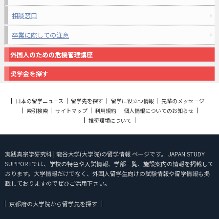
相談窓口
卒業に際しての注意
外国人のための危機管理講座
奨学金を探す
日本の留学ニュース
留学先を探す
留学に役立つ情報
先輩のメッセージ
索引検索
サイトマップ
利用規約
個人情報についてのお知らせ
推奨環境について
実践真宗学研究科 | 龍谷大学(大学院)の留学情報 ページです。 JAPAN STUDY
SUPPORTでは、学校の特色や入試情報、学部一覧、施設案内の情報を掲載して
おります。大学情報だけでなく、外国人留学生向けの試験情報や留学情報も掲
載しておりますのでぜひご活用下さい。
京都府の大学院から留学先を探す