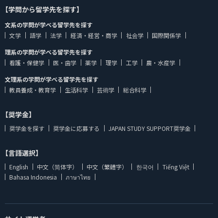
【学問から留学先を探す】
文系の学問が学べる留学先を探す
文学
語学
法学
経済・経営・商学
社会学
国際関係学
理系の学問が学べる留学先を探す
看護・保健学
医・歯学
薬学
理学
工学
農・水産学
文理系の学問が学べる留学先を探す
教員養成・教育学
生活科学
芸術学
総合科学
【奨学金】
奨学金を探す
奨学金に応募する
JAPAN STUDY SUPPORT奨学金
【言語選択】
English
中文（简体字）
中文（繁體字）
한국어
Tiếng Việt
Bahasa Indonesia
ภาษาไทย