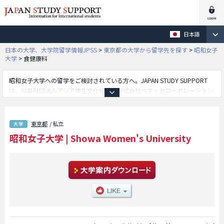
日本語
日本の大学、大学院留学情報JPSS
>
東京都の大学から留学先を探す
>
昭和女子
大学
>
食健康科
昭和女子大学への留学をご検討されている方へ。JAPAN STUDY SUPPORT
は、公益財団法人アジア学生文化協会と株式会社ベネッセコーポレーション
が共同運営している外国人留学生向け日本留学情報サイトです。昭和女子大
学の人間文化学部や食健康科学部や人間社会学部やグローバルビジネス学部
や国際学部や総合情報学部や環境デザイン学部等、学部別の詳細情報も掲載
東京都
/ 私立
していますので、昭和女子大学に関する留学情報をお探しの方は是非ご利用
昭和女子大学
|
Showa Women's University
下さい。その他、外国人留学生募集をしている約1,300校の大学・大学院・
短大・専門学校情報も掲載しています。