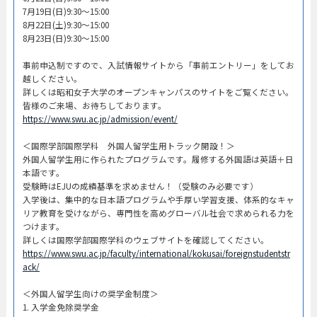
7月19日(日)9:30～15:00
8月22日(土)9:30～15:00
8月23日(日)9:30～15:00
事前申込制ですので、入試情報サイトから「事前エントリー」をしてお
越しください。
詳しくは昭和女子大学のオープンキャンパスのサイトをご覧ください。
皆様のご来場、お待ちしております。
https://www.swu.ac.jp/admission/event/
＜国際学部国際学科 外国人留学生用トラック開設！＞
外国人留学生用に作られたプログラムです。履修する外国語は英語＋日
本語です。
受験時はEJUの成績基準を求めません！（受験のみ必要です）
入学後は、集中的な日本語プログラムや手厚い学習支援、体系的なキャ
リア教育を受けながら、専門性を高めグローバル社会で求められる力を
つけます。
詳しくは国際学部国際学科のウェブサイトを確認してください。
https://www.swu.ac.jp/faculty/international/kokusai/foreignstudentstr
ack/
＜外国人留学生向けの奨学金制度＞
1. 入学金免除奨学金