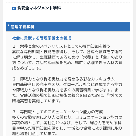
食安全マネジメント学科
管理栄養学科
社会に貢献する管理栄養士の養成
１．栄養と食のスペシャリストとしての専門知識を養う
高度な専門知識・技能を修得し、そして、各専門領域を学術的
に解き明かし、生涯健康であるための「栄養」と「食」のあり
方について、包括的な理解を含め、幅広く活躍できる人材の育
成をめざします。
２．即戦力となり得る実践力を高める多彩なカリキュラム
専門基礎科目の充実を図り、グローバル社会に適応できる能力
や即戦力となり得る実践力を多くの実習科目で学びます。ま
た、実践活動の場で知識と技術の統合を図るために、学外での
臨地実習を実施しています。
３．専門職としてのコミュニケーション能力の育成
多くの実験実習により人と関わり、コミュニケーション能力の
実践の場として、実社会とつなげ、そして、総合力を高める科
目や学んだ専門知識を活かし、地域との協働により課題に取り
組む場を用意しています。