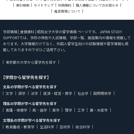
索引検索
サイトマップ
利用規約
個人情報についてのお知らせ
推奨環境について
学部情報 | 食健康科 | 昭和女子大学の留学情報 ページです。 JAPAN STUDY
SUPPORTでは、学校の特色や入試情報、学部一覧、施設案内の情報を掲載して
おります。大学情報だけでなく、外国人留学生向けの試験情報や留学情報も掲
載しておりますのでぜひご活用下さい。
東京都の大学から留学先を探す
【学問から留学先を探す】
文系の学問が学べる留学先を探す
文学
語学
法学
経済・経営・商学
社会学
国際関係学
理系の学問が学べる留学先を探す
看護・保健学
医・歯学
薬学
理学
工学
農・水産学
文理系の学問が学べる留学先を探す
教員養成・教育学
生活科学
芸術学
総合科学