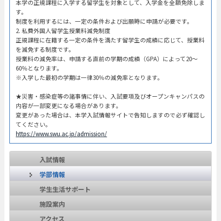
本学の正規課程に入学する留学生を対象として、入学金を全額免除しま
す。
制度を利用するには、一定の条件および出願時に申請が必要です。
2. 私費外国人留学生授業料減免制度
正規課程に在籍する一定の条件を満たす留学生の成績に応じて、授業料
を減免する制度です。
授業料の減免率は、申請する直前の学期の成績（GPA）によって20～
60％となります。
※入学した最初の学期は一律30％の減免率となります。
★災害・感染症等の諸事情に伴い、入試要項及びオープンキャンパスの
内容が一部変更になる場合があります。
変更があった場合は、本学入試情報サイトで告知しますので必ず確認し
てください。
https://www.swu.ac.jp/admission/
入試情報
学部情報
学生生活サポート
施設案内
アクセス