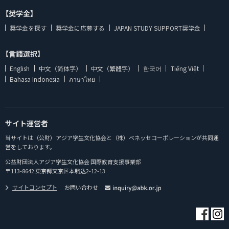
【奨学金】
奨学金を探す
奨学金に応募する
JAPAN STUDY SUPPORT奨学金
【言語選択】
English
中文（简体字）
中文（繁體字）
한국어
Tiếng Việt
Bahasa Indonesia
ภาษาไทย
サイト運営者
当サイトは（公財）アジア学生文化協会と（株）ベネッセコーポレーションが共同運
営をしております。
公益財団法人アジア学生文化協会 国際教育支援事業部
〒113-8642 東京都文京区本駒込2-12-13
サイトコンセプト
お問い合わせ