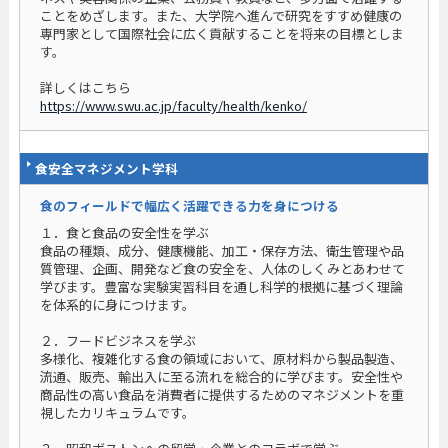
ことをめざします。また、大学院へ進んで研究をすすめ健康の
専門家として国際社会に広く貢献することを将来の目標としま
す。
詳しくはこちら
https://www.swu.ac.jp/faculty/health/kenko/
食安全マネジメント学科
食のフィールドで幅広く活躍できる力を身につける
１．食と食品の安全性を学ぶ
食品の種類、成分、健康機能、加工・保存方法、衛生管理や品
質管理、企画、開発など食の安全を、人体のしくみとあわせて
学びます。豊富な実験実習科目を通し科学的根拠に基づく理論
を体系的に身につけます。
２．フードビジネスを学ぶ
多様化、複雑化する食の領域において、原材料から製品製造、
流通、販売、輸出入に至る流れを総合的に学びます。安全性や
商品性の高い食品を消費者に提供するためのマネジメントを重
視したカリキュラムです。