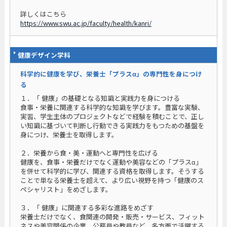
詳しくはこちら
https://www.swu.ac.jp/faculty/health/kanri/
健康デザイン学科
科学的に健康を学び、栄養士「プラスα」の専門性を身につけ
る
１．「 健康」の基礎となる知識と実践力を身につける
食事・栄養に関連する科学的な知識を学びます。豊富な実験、
実習、学生主体のプロジェクトなどで経験を積むことで、正し
い知識に基づいて判断し行動できる実践力をもつための基盤を
身につけ、栄養士を取得します。
２．栄養から食・美・運動へと専門性を広げる
健康を、食事・栄養だけでなく運動や美容などの「プラスα」
を併せて科学的に学び、関連する資格を取得します。そうする
ことで単なる栄養士を超えて、より広い視野を持つ「健康のス
ペシャリスト」をめざします。
３．「 健康」に関連する多彩な進路をめざす
栄養士だけでなく、食関連の開発・販売・サービス、フィット
ネスや美容関係の企業、公務員や教員など、多方面で活躍する