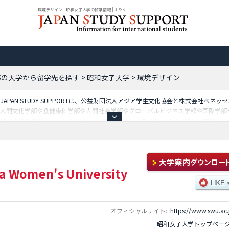
環境デザイン | 昭和女子大学の留学情報 | JPSS
都の大学から留学先を探す
>
昭和女子大学
>
環境デザイン
PAN STUDY SUPPORTは、公益財団法人アジア学生文化協会と株式会社ベネ
の人間文化学部や食健康科学部や人間社会学部やグローバルビジネス学部や国際学部
関する留学情報をお探しの方は是非ご利用下さい。その他、外国人留学生募集をして
 Women's University
オフィシャルサイト:
https://www.swu.ac.
昭和女子大学トップペー