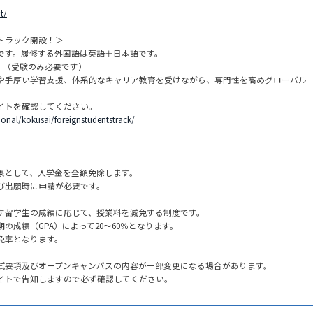
t/
トラック開設！＞
です。履修する外国語は英語＋日本語です。
！（受験のみ必要です）
や手厚い学習支援、体系的なキャリア教育を受けながら、専門性を高めグローバル
イトを確認してください。
tional/kokusai/foreignstudentstrack/
象として、入学金を全額免除します。
び出願時に申請が必要です。
す留学生の成績に応じて、授業料を減免する制度です。
の成績（GPA）によって20～60％となります。
免率となります。
試要項及びオープンキャンパスの内容が一部変更になる場合があります。
イトで告知しますので必ず確認してください。