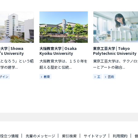
子大学
|
Showa
大阪教育大学
|
Osaka
東京工芸大学
|
Tokyo
s University
Kyoiku University
Polytechnic University
光となろう」という昭
大阪教育大学は、１５０年を
東京工芸大学は、テクノロ
学の建学...
超える歴史と伝統...
ーとアートの融合...
ザイン
教育
工
芸術
に役立つ情報
先輩のメッセージ
索引検索
サイトマップ
利用規約