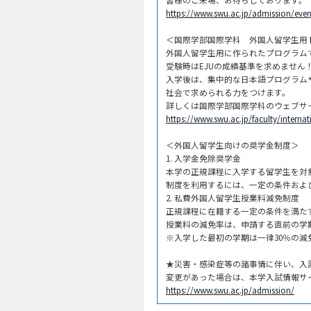
https://www.swu.ac.jp/admission/even
＜国際学部国際学科 外国人留学生用
外国人留学生用に作られたプログラム
受験時はEJUの成績基準を求めません
入学後は、集中的な日本語プログラム
社会で求められる力をつけます。
詳しくは国際学部国際学科のウェブサ
https://www.swu.ac.jp/faculty/interna
＜外国人留学生向けの奨学金制度＞
1. 入学金免除奨学金
本学の正規課程に入学する留学生を対
制度を利用するには、一定の条件およ
2. 私費外国人留学生授業料減免制度
正規課程に在籍する一定の条件を満た
授業料の減免率は、申請する直前の学期
※入学した最初の学期は一律30％の減
★災害・感染症等の諸事情に伴い、入
変更があった場合は、本学入試情報サ
https://www.swu.ac.jp/admission/