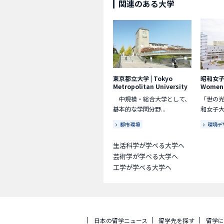
関連のある大学
東京都立大学
|
Tokyo
昭和女
Metropolitan University
Women'
中規模・総合大学として、
「世の
基本的な学問分野...
和女子大
都市環境
環境デ
生活科学が学べる大学へ
芸術学が学べる大学へ
工学が学べる大学へ
日本の留学ニュース
留学先を探す
留学