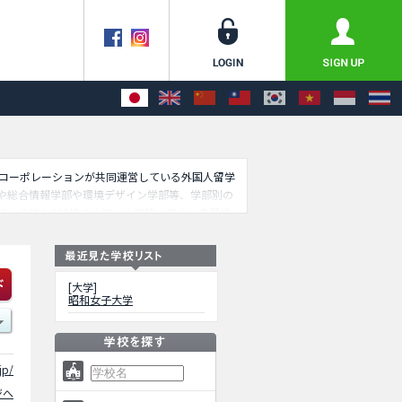
ッセコーポレーションが共同運営している外国人留学
や総合情報学部や環境デザイン学部等、学部別の
いる約1,300校の大学・大学院・短大・専門学
[大学]
昭和女子大学
jp/
ジへ