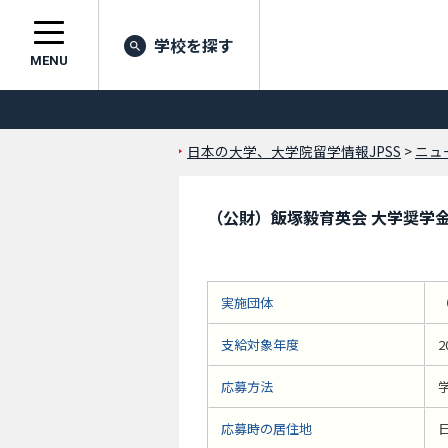
学校を探す
MENU
日本の大学、大学院留学情報JPSS
>
ニュ
（公財）飯塚毅育英会 大学奨学
実施団体
支給対象年度
2
応募方法
応募時の居住地