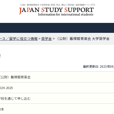
（公財）飯塚毅育英会 大学奨学金 (学部, 修士, 博士) | 奨学金 | 留学情報サイトJPSS
ース／留学に役立つ情報
>
奨学金
> （公財）飯塚毅育英会 大学奨学金
金
最終更新日: 2025年0
（公財）飯塚毅育英会
024-2025
学校を通じて申し込む
日本