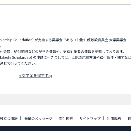
 Scholarship Foundation) が支給する奨学金である（公財）飯塚毅育英会 大学奨学金
ジ。
付金額、給付期間などの奨学金情報や、支給対象者の情報を記載しております。
 Takeshi Scholarship) の申請に付きましては、上記の応募方法や給付条件・期間な
通じて行ってください。
« 奨学金を探す Top
に役立つ情報
先輩のメッセージ
索引検索
サイトマップ
利用規約