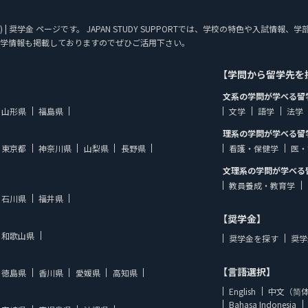
士) | 奨学金 ページです。 JAPAN STUDY SUPPORTでは、学校の特色や入試
学情報も掲載しておりますのでぜひご活用下さい。
【学問から留学先を
文系の学問が学べる留
山形県
福島県
文学
語学
法学
理系の学問が学べる留
東京都
神奈川県
山梨県
長野県
看護・保健学
医・
文理系の学問が学べる
教員養成・教育学
石川県
福井県
【奨学金】
和歌山県
奨学金を探す
奨学
【言語選択】
徳島県
香川県
愛媛県
高知県
English
中文（简
Bahasa Indonesia