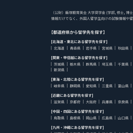
（公財）飯塚毅育英会 大学奨学金 (学部, 修士, 博
情報だけでなく、外国人留学生向けの試験情報や留
【都道府県から留学先を探す】
[北海道・東北にある留学先を探す]
北海道
青森県
岩手県
宮城県
秋田県
[関東・甲信越にある留学先を探す]
茨城県
栃木県
群馬県
埼玉県
千葉県
新潟県
[東海・北陸にある留学先を探す]
岐阜県
静岡県
愛知県
三重県
富山県
[近畿にある留学先を探す]
滋賀県
京都府
大阪府
兵庫県
奈良県
[中国・四国にある留学先を探す]
鳥取県
島根県
岡山県
広島県
山口県
[九州・沖縄にある留学先を探す]