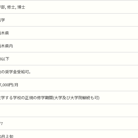
部, 修士, 博士
留学
栃木県
栃木県内
9以下
他の奨学金受給可。
7,000円/月
在学する学校の正規の修学期間(大学及び大学院継続も可)
/7
10月上旬