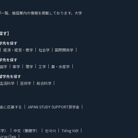
情報、学部一覧、施設案内の情報を掲載しております。大学
探す】
学先を探す
経済・経営・商学
社会学
国際関係学
学先を探す
歯学
薬学
理学
工学
農・水産学
留学先を探す
生活科学
芸術学
総合科学
金に応募する
JAPAN STUDY SUPPORT奨学金
体字）
中文（繁體字）
한국어
Tiếng Việt
ภาษาไทย