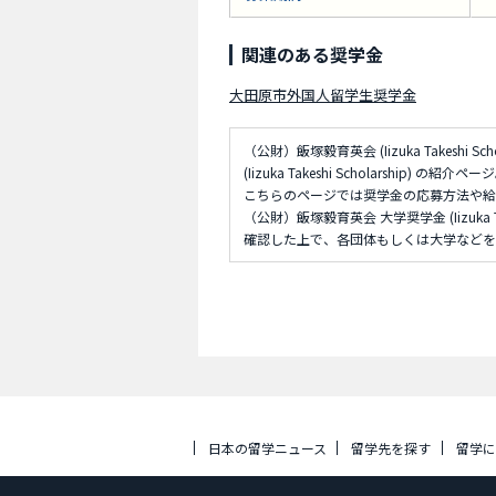
関連のある奨学金
大田原市外国人留学生奨学金
（公財）飯塚毅育英会 (Iizuka Takeshi
(Iizuka Takeshi Scholarship) の紹介ペー
こちらのページでは奨学金の応募方法や給
（公財）飯塚毅育英会 大学奨学金 (Iizuka
確認した上で、各団体もしくは大学などを
日本の留学ニュース
留学先を探す
留学