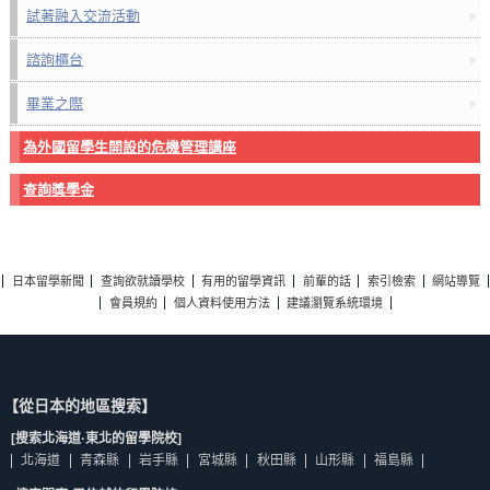
試著融入交流活動
諮詢櫃台
畢業之際
為外國留學生開設的危機管理講座
查詢獎學金
日本留學新聞
查詢欲就讀學校
有用的留學資訊
前輩的話
索引檢索
網站導覽
會員規約
個人資料使用方法
建議瀏覽系統環境
【從日本的地區搜索】
[搜索北海道·東北的留學院校]
北海道
青森縣
岩手縣
宮城縣
秋田縣
山形縣
福島縣