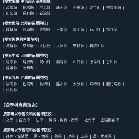
[搜索關東·甲信越的留學院校]
茨城縣
櫪木縣
群馬縣
崎玉縣
千葉縣
東京都
神奈川縣
山梨縣
長野縣
新瀉縣
[搜索東海·北陸的留學院校]
岐阜縣
靜岡縣
愛知縣
三重縣
富山縣
石川縣
福井縣
[搜索近畿的留學院校]
滋賀縣
京都府
大阪府
兵庫縣
奈良縣
和歌山縣
[搜索中國·四國的留學院校]
鳥取縣
島根縣
岡山縣
廣島縣
山口縣
德島縣
香川縣
愛媛縣
高知縣
[搜索九州·沖繩的留學院校]
福岡縣
佐賀縣
長崎縣
熊本縣
大分縣
宮崎縣
鹿兒島縣
沖繩縣
【從學科專業搜索】
搜索可以學習文科的留學院校
文學
語言學
法學
經濟、經營、商學
社會學
國際關系學
搜索可以學習理科的留學院校
護理、保健學
醫、齒學
藥學
理學
工學
農、水產學