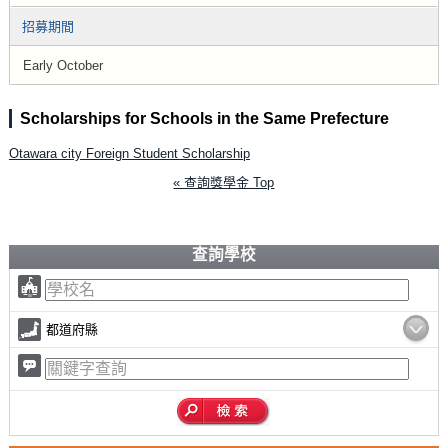
招募期間
Early October
Scholarships for Schools in the Same Prefecture
Otawara city Foreign Student Scholarship
« 查詢獎學金 Top
查詢學校
都道府縣