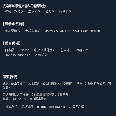
搜索可以學習文理科的留學院校
師範、教育學
生活科學
藝術學
綜合科學
【獎學金咨詢】
查詢獎學金
申請獎學金
JAPAN STUDY SUPPORT Scholarships
【語言選擇】
日本語
English
中文（简体字）
한국어
Tiếng Việt
Bahasa Indonesia
ภาษาไทย
聯繫我們
該網站是由亞洲學生文化協會（公益財團法人）和倍楽生（倍樂生）股份有限公司共同
運營。
公益財團法人亞洲學生文化協會國際教育支援事業部
郵編：113-8642 東京文京區本駒込2-12-13
網站理念
連絡我們
公司介紹