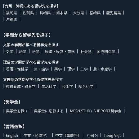
[九州・沖縄にある留学先を探す]
福岡県
佐賀県
長崎県
熊本県
大分県
宮崎県
鹿児島県
沖縄県
【学問から留学先を探す】
文系の学問が学べる留学先を探す
文学
語学
法学
経済・経営・商学
社会学
国際関係学
理系の学問が学べる留学先を探す
看護・保健学
医・歯学
薬学
理学
工学
農・水産学
文理系の学問が学べる留学先を探す
教員養成・教育学
生活科学
芸術学
総合科学
【奨学金】
奨学金を探す
奨学金に応募する
JAPAN STUDY SUPPORT奨学金
【言語選択】
English
中文（简体字）
中文（繁體字）
한국어
Tiếng Việt