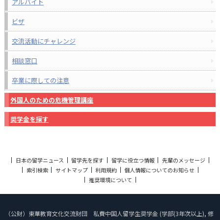
アルバイト
ビザ
交流活動にチャレンジ
相談窓口
卒業に際しての注意
外国人のための危機管理講座
奨学金を探す
日本の留学ニュース
留学先を探す
留学に役立つ情報
先輩のメッセージ
索引検索
サイトマップ
利用規約
個人情報についてのお知らせ
推奨環境について
（公財）東華教育文化交流財団 私費中国人留学生奨学金 (学部(3年次以上), 修