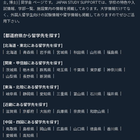
士, 博士) | 奨学金 ページです。 JAPAN STUDY SUPPORTでは、学校の特色や入
試情報、学部一覧、施設案内の情報を掲載しております。大学情報だけでな
く、外国人留学生向けの試験情報や留学情報も掲載しておりますのでぜひご活
用下さい。
【都道府県から留学先を探す】
[北海道・東北にある留学先を探す]
北海道
青森県
岩手県
宮城県
秋田県
山形県
福島県
[関東・甲信越にある留学先を探す]
茨城県
栃木県
群馬県
埼玉県
千葉県
東京都
神奈川県
山梨県
長野県
新潟県
[東海・北陸にある留学先を探す]
岐阜県
静岡県
愛知県
三重県
富山県
石川県
福井県
[近畿にある留学先を探す]
滋賀県
京都府
大阪府
兵庫県
奈良県
和歌山県
[中国・四国にある留学先を探す]
鳥取県
島根県
岡山県
広島県
山口県
徳島県
香川県
愛媛県
高知県