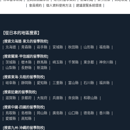
會員規約
個人資料使用方法
建議瀏覽系統環境
【從日本的地區搜索】
[搜索北海道·東北的留學院校]
北海道
青森縣
岩手縣
宮城縣
秋田縣
山形縣
福島縣
[搜索關東·甲信越的留學院校]
茨城縣
櫪木縣
群馬縣
崎玉縣
千葉縣
東京都
神奈川縣
山梨縣
長野縣
新瀉縣
[搜索東海·北陸的留學院校]
岐阜縣
靜岡縣
愛知縣
三重縣
富山縣
石川縣
福井縣
[搜索近畿的留學院校]
滋賀縣
京都府
大阪府
兵庫縣
奈良縣
和歌山縣
[搜索中國·四國的留學院校]
鳥取縣
島根縣
岡山縣
廣島縣
山口縣
德島縣
香川縣
愛媛縣
高知縣
[搜索九州·沖繩的留學院校]