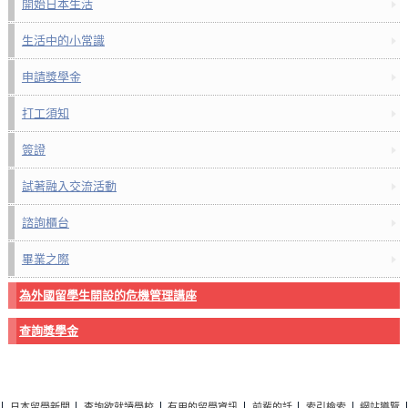
開始日本生活
生活中的小常識
申請獎學金
打工須知
簽證
試著融入交流活動
諮詢櫃台
畢業之際
為外國留學生開設的危機管理講座
查詢獎學金
日本留學新聞
查詢欲就讀學校
有用的留學資訊
前輩的話
索引檢索
網站導覽