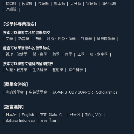
福岡縣
佐賀縣
長崎縣
熊本縣
大分縣
宮崎縣
鹿兒島縣
沖繩縣
【從學科專業搜索】
搜索可以學習文科的留學院校
文學
語言學
法學
經濟、經營、商學
社會學
國際關系學
搜索可以學習理科的留學院校
護理、保健學
醫、齒學
藥學
理學
工學
農、水產學
搜索可以學習文理科的留學院校
師範、教育學
生活科學
藝術學
綜合科學
【獎學金咨詢】
查詢獎學金
申請獎學金
JAPAN STUDY SUPPORT Scholarships
【語言選擇】
日本語
English
中文（简体字）
한국어
Tiếng Việt
Bahasa Indonesia
ภาษาไทย