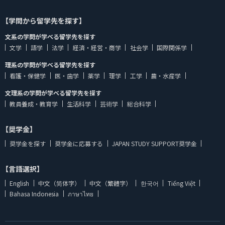
【学問から留学先を探す】
文系の学問が学べる留学先を探す
文学
語学
法学
経済・経営・商学
社会学
国際関係学
理系の学問が学べる留学先を探す
看護・保健学
医・歯学
薬学
理学
工学
農・水産学
文理系の学問が学べる留学先を探す
教員養成・教育学
生活科学
芸術学
総合科学
【奨学金】
奨学金を探す
奨学金に応募する
JAPAN STUDY SUPPORT奨学金
【言語選択】
English
中文（简体字）
中文（繁體字）
한국어
Tiếng Việt
Bahasa Indonesia
ภาษาไทย