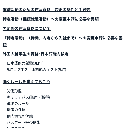
就職活動のための在留資格 変更の条件と手続き
特定活動（継続就職活動）への変更申請に必要な書類
内定後の在留資格について
「特定活動」（待機、内定から入社まで）への変更申請に必要な書
類
外国人留学生の資格･日本語能力検定
日本語能力試験(JLPT)
BJTビジネス日本語能カテスト(BJT)
働くルールを覚えておこう
労働形態
キャリアパス(職歴・職種)
職場のルール
機密の保持
個人情報の保護
パスポート等の携帯