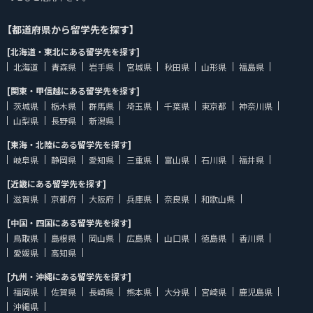
【都道府県から留学先を探す】
[北海道・東北にある留学先を探す]
北海道
青森県
岩手県
宮城県
秋田県
山形県
福島県
[関東・甲信越にある留学先を探す]
茨城県
栃木県
群馬県
埼玉県
千葉県
東京都
神奈川県
山梨県
長野県
新潟県
[東海・北陸にある留学先を探す]
岐阜県
静岡県
愛知県
三重県
富山県
石川県
福井県
[近畿にある留学先を探す]
滋賀県
京都府
大阪府
兵庫県
奈良県
和歌山県
[中国・四国にある留学先を探す]
鳥取県
島根県
岡山県
広島県
山口県
徳島県
香川県
愛媛県
高知県
[九州・沖縄にある留学先を探す]
福岡県
佐賀県
長崎県
熊本県
大分県
宮崎県
鹿児島県
沖縄県