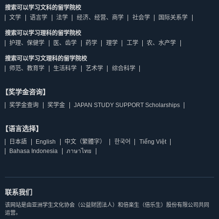
搜索可以学习文科的留学院校
文学
语言学
法学
经济、经营、商学
社会学
国际关系学
搜索可以学习理科的留学院校
护理、保健学
医、齿学
药学
理学
工学
农、水产学
搜索可以学习文理科的留学院校
师范、教育学
生活科学
艺术学
综合科学
【奖学金咨询】
奖学金查询
奖学金
JAPAN STUDY SUPPORT Scholarships
【语言选择】
日本語
English
中文（繁體字）
한국어
Tiếng Việt
Bahasa Indonesia
ภาษาไทย
联系我们
该网站是由亚洲学生文化协会（公益财团法人）和倍楽生（倍乐生）股份有限公司共同
运营。