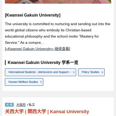
[Kwansei Gakuin University]
The university is committed to nurturing and sending out into the
world global citizens who embody its Christian-based
educational philosophy and the school motto “Mastery for
Service.” As a compre...
[
«Kwansei Gakuin University» 继续查看
]
Kwansei Gakuin University 学系一览
International Students - Admissions and Support –
Policy Studies
Human Welfare Studies
大阪府
/ 私立
关西大学
|
関西大学
|
Kansai University