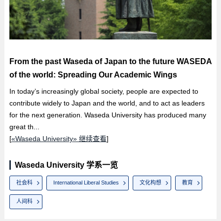
From the past Waseda of Japan to the future WASEDA
of the world: Spreading Our Academic Wings
In today’s increasingly global society, people are expected to
contribute widely to Japan and the world, and to act as leaders
for the next generation. Waseda University has produced many
great th...
[
«Waseda University» 继续查看
]
Waseda University 学系一览
社会科
International Liberal Studies
文化构想
教育
人间科