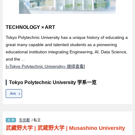
TECHNOLOGY × ART
Tokyo Polytechnic University has a unique history of educating a
great many capable and talented students as a pioneering
educational institution integrating Engineering, AI, Data Science,
and the ...
[
«Tokyo Polytechnic University» 继续查看
]
Tokyo Polytechnic University 学系一览
Arts
东京都
/ 私立
武藏野大学
|
武蔵野大学
|
Musashino University