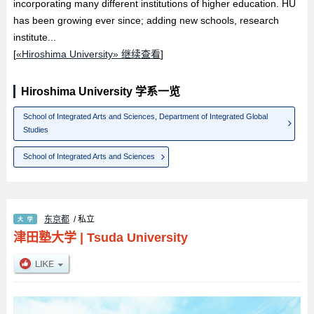
incorporating many different institutions of higher education. HU
has been growing ever since; adding new schools, research
institute...
[
«Hiroshima University» 继续查看
]
Hiroshima University 学系一览
School of Integrated Arts and Sciences, Department of Integrated Global
Studies
School of Integrated Arts and Sciences
东京都
/ 私立
津田塾大学
|
Tsuda University