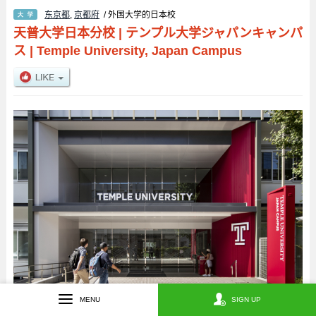
东京都
,
京都府
/ 外国大学的日本校
天普大学日本分校
|
テンプル大学ジャパンキャンパ
ス
|
Temple University, Japan Campus
MENU
SIGN UP