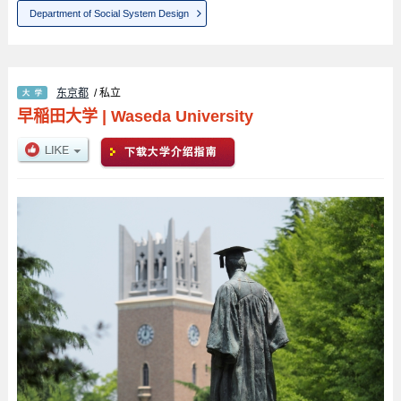
Department of Social System Design
东京都
/ 私立
早稲田大学
|
Waseda University