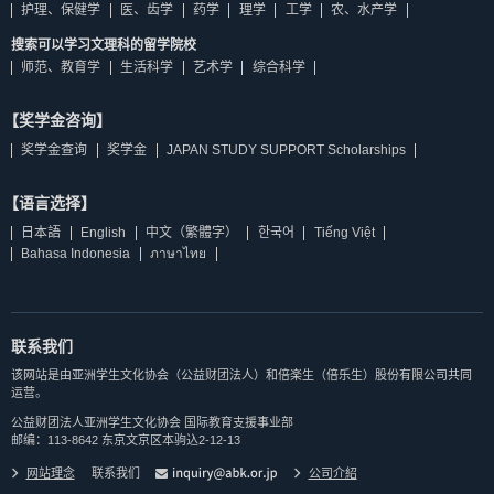
护理、保健学
医、齿学
药学
理学
工学
农、水产学
搜索可以学习文理科的留学院校
师范、教育学
生活科学
艺术学
综合科学
【奖学金咨询】
奖学金查询
奖学金
JAPAN STUDY SUPPORT Scholarships
【语言选择】
日本語
English
中文（繁體字）
한국어
Tiếng Việt
Bahasa Indonesia
ภาษาไทย
联系我们
该网站是由亚洲学生文化协会（公益财团法人）和倍楽生（倍乐生）股份有限公司共同
运营。
公益财团法人亚洲学生文化协会 国际教育支援事业部
邮编：113-8642 东京文京区本驹込2-12-13
网站理念
联系我们
公司介紹