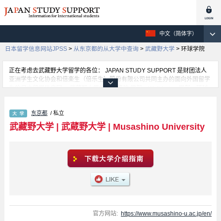
中文（简体字）
日本留学信息网站JPSS
>
从东京都的从大学中查询
>
武藏野大学
>
环球学院
正在考虑去武藏野大学留学的各位： JAPAN STUDY SUPPORT 是财团法人
亚洲学生文化协会和倍楽生（倍乐生）股份有限公司共同主办的面向外国留学
生的日本留学信息网。 武藏野大学的创业精神 学部、Well-being 学部、环球
学院 学部、工 学部、数据科学 学部、文 学部、经济 学部、Business
Administration 学部、法 学部、人类科学 学部等，不同系的详细信息都分别登
东京都
/ 私立
载在此信息网上。正在寻找武藏野大学的留学信息的各位同学，请利用此网查
询。另外，在此网上登载着约1300条大学、大学院、短大、专门学校正在招收
武藏野大学
|
武蔵野大学
|
Musashino University
留学生的信息。
官方网站:
https://www.musashino-u.ac.jp/en/