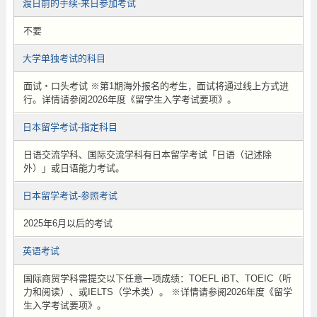
渡日前的手续-来日参加考试
不要
大学单独考试的科目
面试・口头考试 ※第1期海外报名的考生，面试将通过线上方式进
行。详情请参阅2026年度《留学生入学考试要项》。
日本留学考试-指定科目
日语交流学科、国际交流学科有日本留学考试「日语（记述除
外）」或日语能力考试。
日本留学考试-参照考试
2025年6月以后的考试
英语考试
国际商贸学科需提交以下任意一项成绩：TOEFL iBT、TOEIC（听
力和阅读）、或IELTS（学术类）。 ※详情请参阅2026年度《留学
生入学考试要项》。