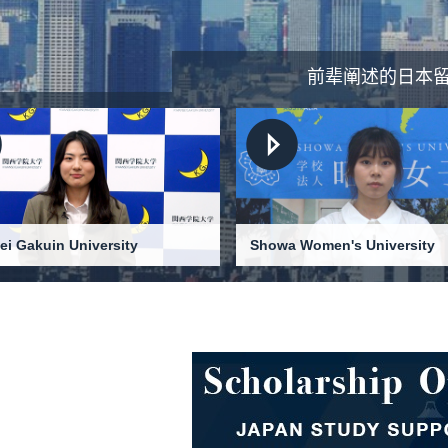
前辈阐述的日本
i Gakuin University
Showa Women's University
YEWON
ZHENG LINKE