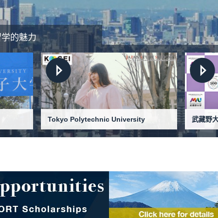
留学的魅力
Tokyo Polytechnic University
武藏野
THIN
ELLE M