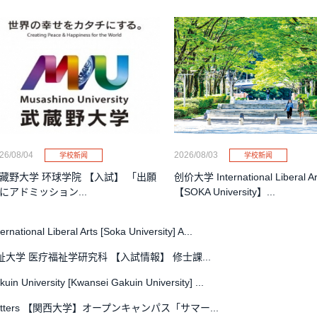
26/08/04
2026/08/03
学校新闻
学校新闻
藏野大学 环球学院 【入試】 「出願
创价大学 International Liberal Ar
にアドミッション...
【SOKA University】...
ational Liberal Arts [Soka University] A...
大学 医疗福祉学研究科 【入試情報】 修士課...
uin University [Kwansei Gakuin University] ...
etters 【関西大学】オープンキャンパス「サマー...