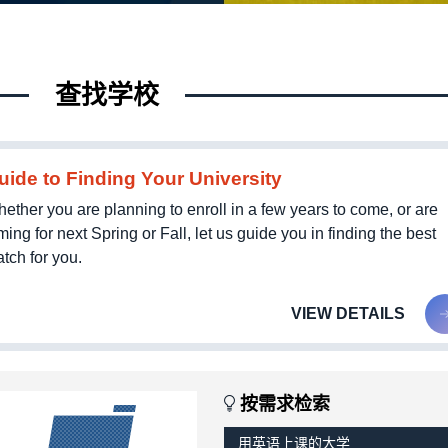
查找学校
uide to Finding Your University
ether you are planning to enroll in a few years to come, or are
ming for next Spring or Fall, let us guide you in finding the best
tch for you.
VIEW DETAILS
按需求检索
用英语上课的大学