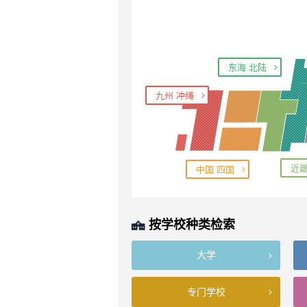
东海 北陆
九州 冲绳
近
中国 四国
按学校种类检索
大学
专门学校