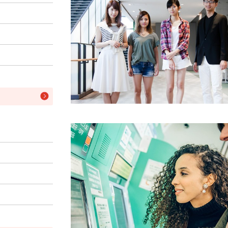
Admissions】 2027 Admission Guidelines...
【Admissions】 2027 Admission Guidelin...
学 【Admissions】 2027 Admission Guid...
Admissions】 2027 Admission Guidelines...
学 【Admissions】 2027 Admission Guid...
院 【Admissions】 2027 Admission Guid...
l-being 【Admissions】 2027 Admission Gu...
神 【Admissions】 2027 Admission Guid...
Admissions】 2027 Admission Guidelines...
n University Faculty of Intercultural Studi...
学系 帝京大学オープンキャンパスのお知らせ​ T...
l University of Japan [Graduate School Inf...
大学 医疗福祉学研究科 【入試情報】 修士課...