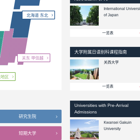
International Universi
北海道 东北
of Japan
一览表
大学附属日语别科课程指南
关东 甲信越
关西大学
畿地区
一览表
Universities with Pre-Arrival
Admissions
研究生院
Kwansei Gakuin
University
短期大学