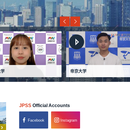
大学
帝京大学
ARIE
QUY
JPSS
Official Accounts
Facebook
Instagram