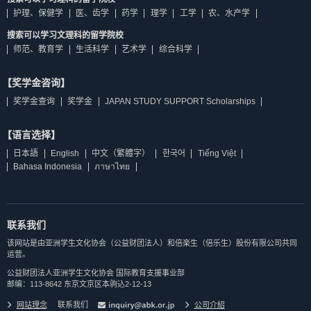
护理、保健学
医、齿学
药学
理学
工学
农、水产学
搜索可以学习文理科的留学院校
师范、教育学
生活科学
艺术学
综合科学
【奖学金咨询】
奖学金查询
奖学金
JAPAN STUDY SUPPORT Scholarships
【语言选择】
日本語
English
中文（繁體字）
한국어
Tiếng Việt
Bahasa Indonesia
ภาษาไทย
联系我们
该网站是由亚洲学生文化协会（公益财团法人）和倍楽生（倍乐生）股份有限公司共同
运营。
公益财团法人亚洲学生文化协会 国际教育支援事业部
邮编：113-8642 东京文京区本驹込2-12-13
网站理念
联系我们
公司介紹