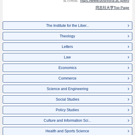
官方网站:
https://www.doshisha.ac.jp/en/
同志社大学Top Page
The Institute for the Liber...
Theology
Letters
Law
Economics
Commerce
Science and Engineering
Social Studies
Policy Studies
Culture and Information Sci...
Health and Sports Science