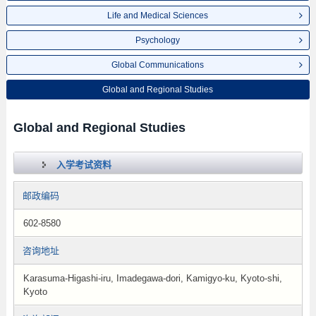
Life and Medical Sciences
Psychology
Global Communications
Global and Regional Studies
Global and Regional Studies
入学考试资料
邮政编码
602-8580
咨询地址
Karasuma-Higashi-iru, Imadegawa-dori, Kamigyo-ku, Kyoto-shi,
Kyoto