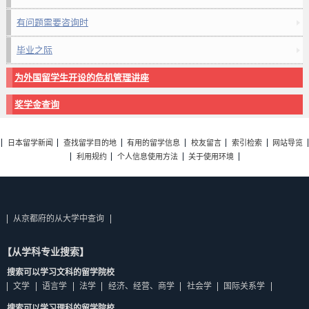
有问题需要咨询时
毕业之际
为外国留学生开设的危机管理讲座
奖学金查询
日本留学新闻
查找留学目的地
有用的留学信息
校友留言
索引检索
网站导览
利用规约
个人信息使用方法
关于使用环境
从京都府的从大学中查询
【从学科专业搜索】
搜索可以学习文科的留学院校
文学
语言学
法学
经济、经营、商学
社会学
国际关系学
搜索可以学习理科的留学院校