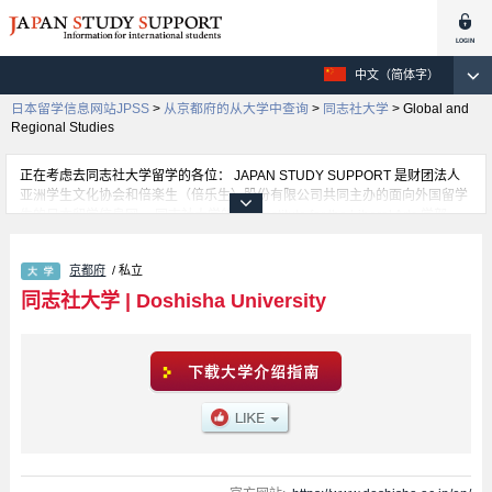
中文（简体字）
日本留学信息网站JPSS
>
从京都府的从大学中查询
>
同志社大学
>
Global and
Regional Studies
正在考虑去同志社大学留学的各位： JAPAN STUDY SUPPORT 是财团法人
亚洲学生文化协会和倍楽生（倍乐生）股份有限公司共同主办的面向外国留学
生的日本留学信息网。 同志社大学的The Institute for the Liberal Arts 学部、
Theology 学部、Letters 学部、Law 学部、Economics 学部、Commerce 学
部、Science and Engineering 学部、Social Studies 学部、Policy Studies 学
京都府
/ 私立
部、Culture and Information Science 学部、Health and Sports Science 学
部、Life and Medical Sciences 学部、Psychology 学部、Global
同志社大学
|
Doshisha University
Communications 学部、Global and Regional Studies 学部等，不同系的详细
信息都分别登载在此信息网上。正在寻找同志社大学的留学信息的各位同学，
请利用此网查询。另外，在此网上登载着约1300条大学、大学院、短大、专门
学校正在招收留学生的信息。