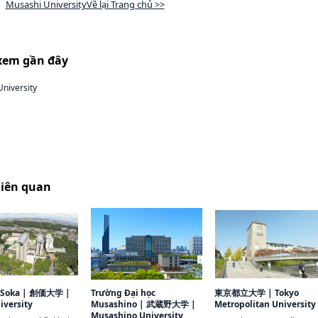
Musashi UniversityVề lại Trang chủ >>
xem gần đây
niversity
liên quan
 Soka
|
創価大学
|
Trường Đại học
東京都立大学
|
Tokyo
iversity
Musashino
|
武蔵野大学
|
Metropolitan University
Musashino University