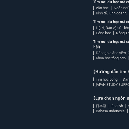
Tìm nơi du học mà c
Văn học
Ngôn ngữ
Kinh tế, Kinh doanh
Tìm nơi du học mà c
Hộ lý, Bảo vệ sức kh
Công học
Nông Th
Tìm nơi du học mà c
hội)
Đào tạo giảng viên, 
Khoa học tổng hợp
【Hướng dẫn tìm 
Tìm học bổng
Đăn
JAPAN STUDY SUPPO
【Lựa chọn ngôn
日本語
English
Bahasa Indonesia