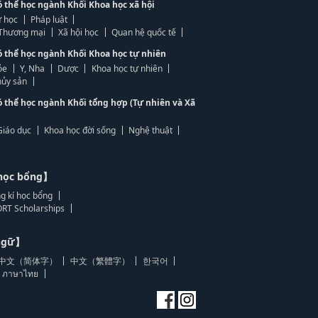
ó thể học ngành Khối Khoa học xã hội
 học
Pháp luật
, Thương mại
Xã hội học
Quan hệ quốc tế
ó thể học ngành Khối Khoa học tự nhiên
ỏe
Y, Nha
Dược
Khoa học tự nhiên
ủy sản
ó thể học ngành Khối tổng hợp (Tự nhiên và Xã
Giáo dục
Khoa học đời sống
Nghệ thuật
học bổng】
g kí học bổng
RT Scholarships
 ngữ】
中文（简体字）
中文（繁體字）
한국어
ภาษาไทย