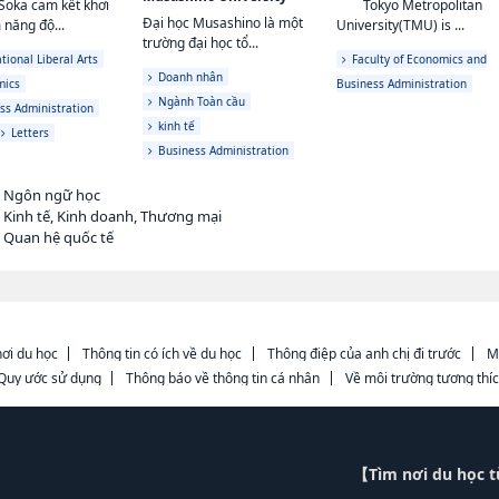
Soka cam kết khơi
Tokyo Metropolitan
Đại học Musashino là một
 năng độ...
University(TMU) is ...
trường đại học tổ...
tional Liberal Arts
Faculty of Economics and
Doanh nhân
mics
Business Administration
Ngành Toàn cầu
ss Administration
kinh tế
Letters
Business Administration
h Ngôn ngữ học
 Kinh tế, Kinh doanh, Thương mại
h Quan hệ quốc tế
ơi du học
Thông tin có ích về du học
Thông điệp của anh chị đi trước
M
Quy ước sử dụng
Thông báo về thông tin cá nhân
Về môi trường tương thí
【Tìm nơi du học 