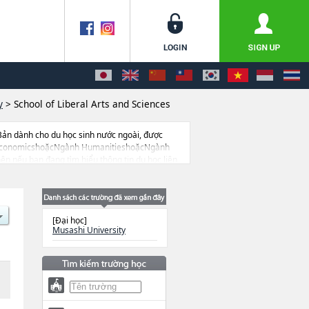
y
>
School of Liberal Arts and Sciences
Bản dành cho du học sinh nước ngoài, được
nh EconomicshoặcNgành HumanitieshoặcNgành
ên nếu bạn đang tìm hiểu thông tin du học liên
học, trường đại học ngắn hạn, trường chuyên môn
[Đại học]
Musashi University