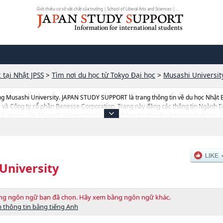
Giới thiệu cơ sở vật chất của trường | School of Liberal Arts and Sciences | ...
 tại Nhật JPSS
>
Tìm nơi du học từ Tokyo Đại học
>
Musashi Universit
ng Musashi University. JAPAN STUDY SUPPORT là trang thông tin về du học Nhật 
ka và Công ty cổ phần Benesse Corporation. Trang này đăng các thông tin Ngà
Sciences của Musashi University cũng như thông tin chi tiết về từng ngành học, n
ang web này.Ngoài ra còn có cả thông tin của khoảng 1.300 trường đại học, cao 
University
bằng ngôn ngữ bạn đã chọn. Hãy xem bằng ngôn ngữ khác.
 thông tin bằng tiếng Anh