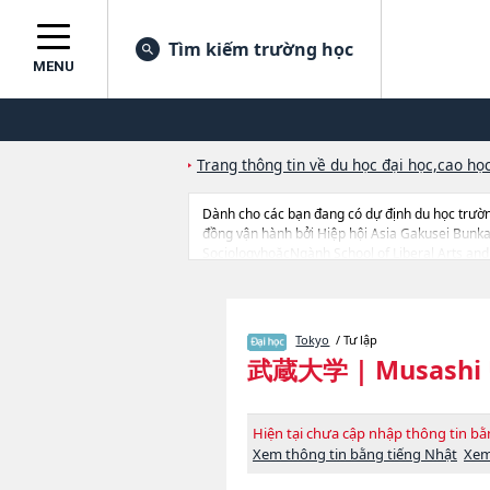
Tìm kiếm trường học
MENU
Trang thông tin về du học đại học,cao học
Dành cho các bạn đang có dự định du học trườ
đồng vận hành bởi Hiệp hội Asia Gakusei Bun
SociologyhoặcNgành School of Liberal Arts and 
quan tới Musashi University thì hãy sử dụng tr
đang tiếp nhận du học sinh.
Tokyo
/ Tư lập
武蔵大学
|
Musashi 
Hiện tại chưa cập nhập thông tin 
Xem thông tin bằng tiếng Nhật
Xem