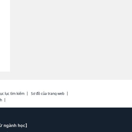
ục lục tìm kiếm
Sơ đồ của trang web
ch
từ ngành học】