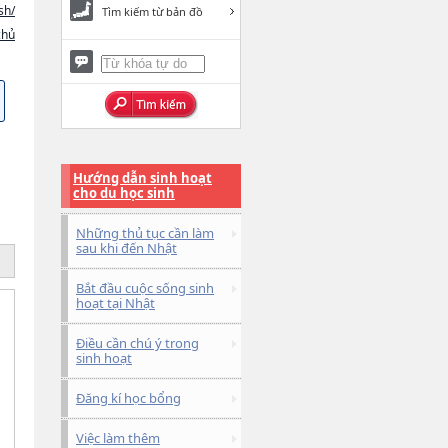
sh/
Tìm kiếm từ bản đồ
chủ
Hướng dẫn sinh hoạt
cho du học sinh
Những thủ tục cần làm
sau khi đến Nhật
Bắt đầu cuộc sống sinh
hoạt tại Nhật
Điều cần chú ý trong
sinh hoạt
Đăng kí học bổng
Việc làm thêm