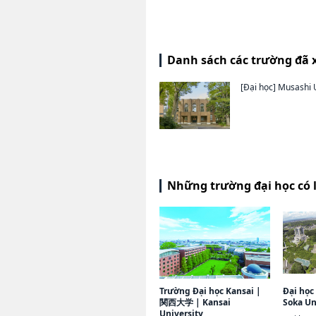
Danh sách các trường đã 
[Đại học]
Musashi U
Những trường đại học có 
Trường Đại học Kansai
|
Đại học
関西大学
|
Kansai
Soka Un
University