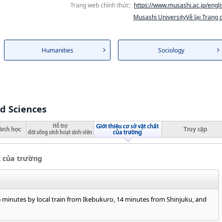
Trang web chính thức:
https://www.musashi.ac.jp/engli
Musashi UniversityVề lại Trang 
Humanities
Sociology
nd Sciences
t của trường
 minutes by local train from Ikebukuro, 14 minutes from Shinjuku, and