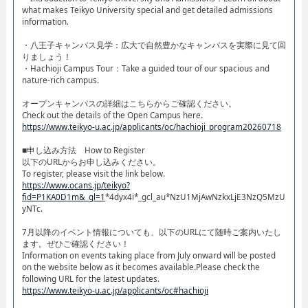
what makes Teikyo University special and get detailed admissions
information.​
・八王子キャンパス見学：広大で自然豊かなキャンパスを実際に見て回
りましょう！​
・Hachioji Campus Tour：Take a guided tour of our spacious and
nature-rich campus.​
オープンキャンパスの詳細はこちらからご確認ください。​
Check out the details of the Open Campus here.​
https://www.teikyo-u.ac.jp/applicants/oc/hachioji_program20260718
​■申し込み方法 How to Register​
以下のURLからお申し込みください。
To register, please visit the link below.
https://www.ocans.jp/teikyo?
fid=P1KA0D1m&_gl=1
*4dyx4i*_gcl_au*NzU1MjAwNzkxLjE3NzQ5MzU
yNTc.
7月以降のイベント情報についても、以下のURLにて随時ご案内いたし
ます。ぜひご確認ください！
Information on events taking place from July onward will be posted
on the website below as it becomes available.Please check the
following URL for the latest updates.
https://www.teikyo-u.ac.jp/applicants/oc#hachioji