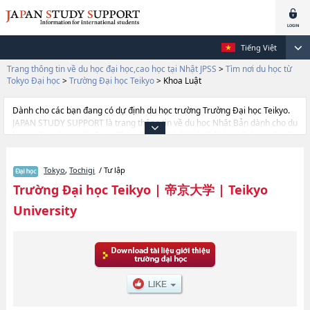
Tiếng Việt
Trang thông tin về du học đại học,cao học tại Nhật JPSS
>
Tìm nơi du học từ
Tokyo Đại học
>
Trường Đại học Teikyo
>
Khoa Luật
Dành cho các bạn đang có dự định du học trường Trường Đại học Teikyo.
JAPAN STUDY SUPPORT là trang thông tin về du học Nhật Bản dành cho du
học sinh nước ngoài, được đồng vận hành bởi Hiệp hội Asia Gakusei Bunka
và Công ty cổ phần Benesse Corporation. Trang này đăng các thông tin
Ngành Khoa Văn họchoặcNgành Khoa Kinh tếhoặcNgành Khoa
Tokyo
,
Tochigi
/ Tư lập
LuậthoặcNgành Khoa Công học và Khoa học tự nhiênhoặcNgành Khoa
Ngoại ngữhoặcNgành Khoa Giáo dục của Trường Đại học Teikyo cũng như
Trường Đại học Teikyo
|
帝京大学
|
Teikyo
thông tin chi tiết về từng ngành học, nên nếu bạn đang tìm hiểu thông tin
University
du học liên quan tới Trường Đại học Teikyo thì hãy sử dụng trang web
này.Ngoài ra còn có cả thông tin của khoảng 1.300 trường đại học, cao
học, trường đại học ngắn hạn, trường chuyên môn đang tiếp nhận du học
sinh.