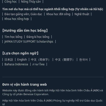
Công học
Nông Thủy sản
Tìm nơi du học mà có thể học ngành Khối tổng hợp (Tự nhiên và Xã hội)
Đào tạo giảng viên, Giáo dục
Khoa học đời sống
Nghệ thuật
Khoa học tổng hợp
【Hướng dẫn tìm học bổng】
Tìm học bổng
Đăng kí học bổng
JAPAN STUDY SUPPORT Scholarships
【Lựa chọn ngôn ngữ】
日本語
English
中文（简体字）
中文（繁體字）
한국어
Bahasa Indonesia
ภาษาไทย
Đơn vị vận hành trang web
Website này được đồng vận hành bởi Hiệp hội Văn hóa Sinh Viên Châu Á (ABK) và
Công ty cổ phần Benesse Coporation.
Hiệp hội Văn hóa Sinh Viên Châu Á (ABK) Phòng Sự nghiệp Hỗ trợ Giáo dục Quốc
tế