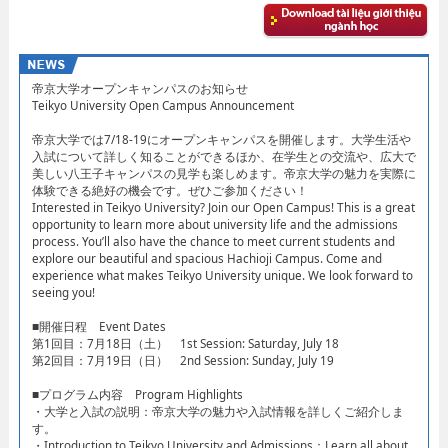
帝京大学オープンキャンパスのお知らせ​
Teikyo University Open Campus Announcement​
帝京大学では7/18-19にオープンキャンパスを開催します。大学生活や
入試について詳しく知ることができるほか、在学生との交流や、広大で
美しい八王子キャンパスの見学も楽しめます。帝京大学の魅力を実際に
体験できる絶好の機会です。ぜひご参加ください！
Interested in Teikyo University? Join our Open Campus! This is a great
opportunity to learn more about university life and the admissions
process. You’ll also have the chance to meet current students and
explore our beautiful and spacious Hachioji Campus. Come and
experience what makes Teikyo University unique. We look forward to
seeing you!
​■開催日程 Event Dates​
第1回目：7月18日（土） 1st Session: Saturday, July 18​
第2回目：7月19日（日） 2nd Session: Sunday, July 19​
■プログラム内容 Program Highlights​
・大学と入試の説明：帝京大学の魅力や入試情報を詳しくご紹介しま
す。​
・Introduction to Teikyo University and Admissions：Learn all about