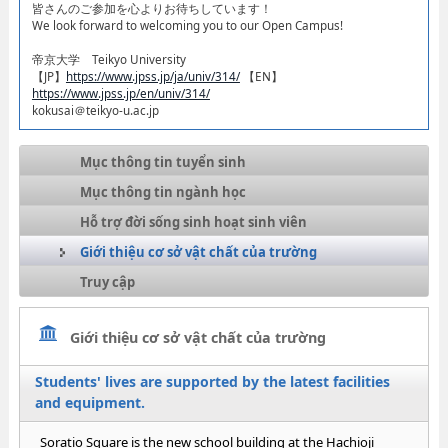
皆さんのご参加を心よりお待ちしています！​
We look forward to welcoming you to our Open Campus!​
帝京大学 Teikyo University
【JP】
https://www.jpss.jp/ja/univ/314/
【EN】
https://www.jpss.jp/en/univ/314/
kokusai＠teikyo-u.ac.jp
Mục thông tin tuyển sinh
Mục thông tin ngành học
Hỗ trợ đời sống sinh hoạt sinh viên
Giới thiệu cơ sở vật chất của trường
Truy cập
Giới thiệu cơ sở vật chất của trường
Students' lives are supported by the latest facilities
and equipment.
Soratio Square is the new school building at the Hachioji