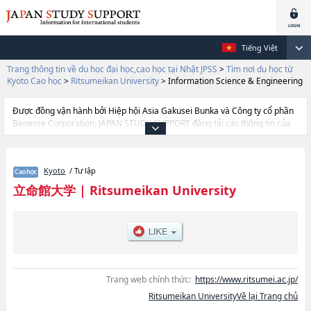
Tiếng Việt
Trang thông tin về du học đại học,cao học tại Nhật JPSS
>
Tìm nơi du học từ
Kyoto Cao học
>
Ritsumeikan University
>
Information Science & Engineering
Được đồng vận hành bởi Hiệp hội Asia Gakusei Bunka và Công ty cổ phần
Benesse Corporation, JAPAN STUDY SUPPORT đăng tải các thông tin của
khoảng 1.300 trường đại học, cao học, trường đại học ngắn hạn, trường
chuyên môn đang tiếp nhận du học sinh.
Tại đây có đăng các thông tin chi tiết về Ritsumeikan University, và thông
Kyoto
/ Tư lập
tin cần thiết dành cho du học sinh, như là về các Graduate School of
LawhoặcGraduate School of EconomicshoặcBusiness
立命館大学
|
Ritsumeikan University
AdministrationhoặcGraduate School of SociologyhoặcGraduate School of
LettershoặcGraduate School of Science and EngineeringhoặcGraduate
School of International RelationshoặcGraduate School of Policy
sciencehoặcGraduate School of Human SciencehoặcGraduate shcool of
Core Ethics and Frontier ScienceshoặcGraduate school of Language
Education and Information SciencehoặcLaw SchoolhoặcGraduate School
of Technology Management hoặcGraduate school of
Trang web chính thức:
https://www.ritsumei.ac.jp/
ManagementhoặcImage ArtshoặcSport and Health
Ritsumeikan UniversityVề lại Trang chủ
SciencehoặcInformation Science & EngineeringhoặcGraduate School of
PharmacyhoặcGraduate School of Life ScienceshoặcGraduate School of