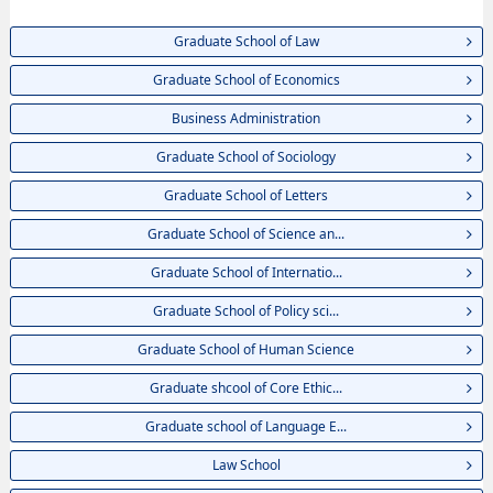
Gastronomy Management, thông tin về từng khoa nghiên cứu, thông tin
liên quan đến thi tuyển như số lượng tuyển sinh, số lượng trúng tuyển, cở
Graduate School of Law
sở trang thiết bị, hướng dẫn địa điểm v.v...
Graduate School of Economics
Business Administration
Graduate School of Sociology
Graduate School of Letters
Graduate School of Science an...
Graduate School of Internatio...
Graduate School of Policy sci...
Graduate School of Human Science
Graduate shcool of Core Ethic...
Graduate school of Language E...
Law School