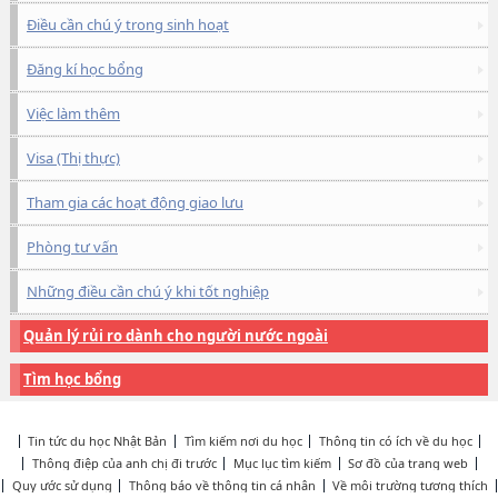
Điều cần chú ý trong sinh hoạt
Đăng kí học bổng
Việc làm thêm
Visa (Thị thực)
Tham gia các hoạt động giao lưu
Phòng tư vấn
Những điều cần chú ý khi tốt nghiệp
Quản lý rủi ro dành cho người nước ngoài
Tìm học bổng
Tin tức du học Nhật Bản
Tìm kiếm nơi du học
Thông tin có ích về du học
Thông điệp của anh chị đi trước
Mục lục tìm kiếm
Sơ đồ của trang web
Quy ước sử dụng
Thông báo về thông tin cá nhân
Về môi trường tương thích