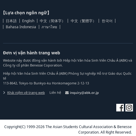
【Lựa chọn ngôn ngữ】
日本語
English
中文（简体字）
中文（繁體字）
한국어
Bahasa Indonesia
ภาษาไทย
Đơn vị vận hành trang web
Website này được đồng vận hành bởi Hiệp hội Văn hóa Sinh Viên Châu Á (ABK) và
Công ty cổ phần Benesse Coporation.
Hiệp hội Văn hóa Sinh Viên Châu Á (ABK) Phòng Sự nghiệp Hỗ trợ Giáo dục Quốc
tế
113-8642, Tokyo-to Bunkyo-ku Honkomagome 2-12-13
Khái niệm về trang web
Liên hệ
Copyright(C) 1999-2026 The Asian Students Cultural Association & Benesse
Corporation. All Right Reserved.