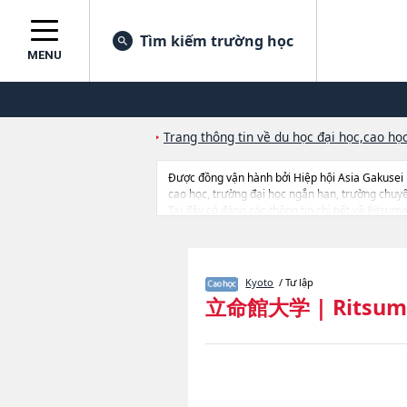
Tìm kiếm trường học
MENU
Trang thông tin về du học đại học,cao học
Được đồng vận hành bởi Hiệp hội Asia Gakusei
cao học, trường đại học ngắn hạn, trường chuy
Tại đây có đăng các thông tin chi tiết về Ritsu
EconomicshoặcBusiness AdministrationhoặcGra
School of International RelationshoặcGraduate
ScienceshoặcGraduate school of Language Ed
ManagementhoặcImage ArtshoặcSport and Heal
Kyoto
/ Tư lập
ScienceshoặcGraduate School of Gastronomy Man
立命館大学
|
Ritsum
cở sở trang thiết bị, hướng dẫn địa điểm v.v...