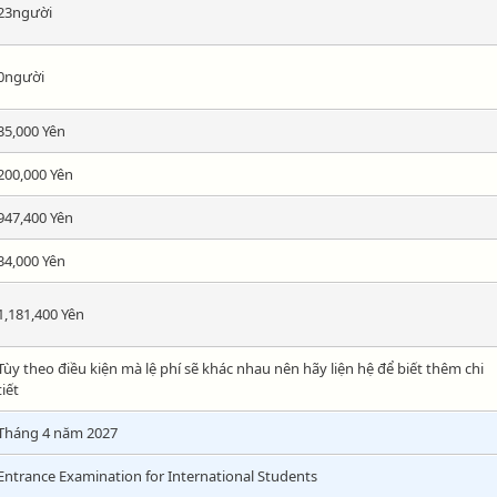
23người
0người
35,000 Yên
200,000 Yên
947,400 Yên
34,000 Yên
1,181,400 Yên
Tùy theo điều kiện mà lệ phí sẽ khác nhau nên hãy liện hệ để biết thêm chi
tiết
Tháng 4 năm 2027
Entrance Examination for International Students