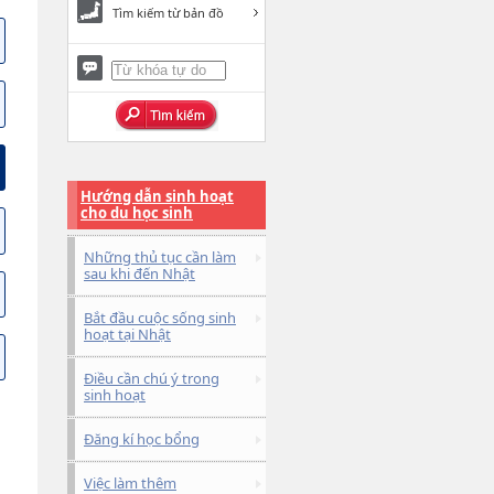
Tìm kiếm từ bản đồ
Hướng dẫn sinh hoạt
cho du học sinh
Những thủ tục cần làm
sau khi đến Nhật
Bắt đầu cuộc sống sinh
hoạt tại Nhật
Điều cần chú ý trong
sinh hoạt
Đăng kí học bổng
Việc làm thêm