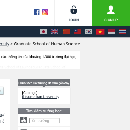
rsity
>
Graduate School of Human Science
ác thông tin của khoảng 1.300 trường đại học,
duate School of LawhoặcGraduate School of
 of Science and EngineeringhoặcGraduate
ool of Core Ethics and Frontier
ology Management hoặcGraduate school of
rmacyhoặcGraduate School of Life
[Cao học]
như số lượng tuyển sinh, số lượng trúng tuyển,
Ritsumeikan University
jp/
chủ