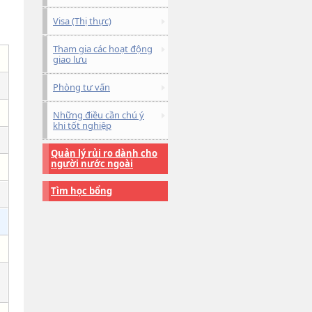
Visa (Thị thực)
Tham gia các hoạt động
giao lưu
Phòng tư vấn
Những điều cần chú ý
khi tốt nghiệp
Quản lý rủi ro dành cho
người nước ngoài
Tìm học bổng