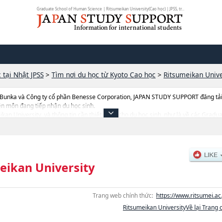
Graduate School of Human Science | Ritsumeikan University(Cao học) | JPSS, tr...
 tại Nhật JPSS
>
Tìm nơi du học từ Kyoto Cao học
>
Ritsumeikan Unive
 Bunka và Công ty cổ phần Benesse Corporation, JAPAN STUDY SUPPORT đăng tải c
ên môn đang tiếp nhận du học sinh.
meikan University, và thông tin cần thiết dành cho du học sinh, như là về các Gra
duate School of SociologyhoặcGraduate School of LettershoặcGraduate School
 School of Policy sciencehoặcGraduate School of Human SciencehoặcGraduate shc
ucation and Information SciencehoặcLaw SchoolhoặcGraduate School of Techn
th SciencehoặcInformation Science & EngineeringhoặcGraduate School of Pha
agement, thông tin về từng khoa nghiên cứu, thông tin liên quan đến thi tuyển 
eikan University
Trang web chính thức:
https://www.ritsumei.ac.
Ritsumeikan UniversityVề lại Trang 