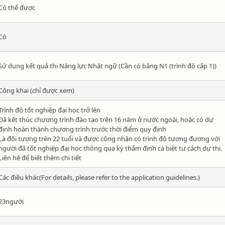
Có thể được
Có
Sử dụng kết quả thi Năng lực Nhật ngữ (Cần có bằng N1 (trình độ cấp 1))
Công khai (chỉ được xem)
Trình độ tốt nghiệp đại học trở lên
Đã kết thúc chương trình đào tạo trên 16 năm ở nước ngoài, hoặc có dự
định hoàn thành chương trình trước thời điểm quy định
Là đối tượng trên 22 tuổi và được công nhận có trình độ tương đương với
người đã tốt nghiệp đại học thông qua kỳ thẩm định cá biệt tư cách dự thi.
Liên hệ để biết thêm chi tiết
Các điều khác(For details, please refer to the application guidelines.)
23người