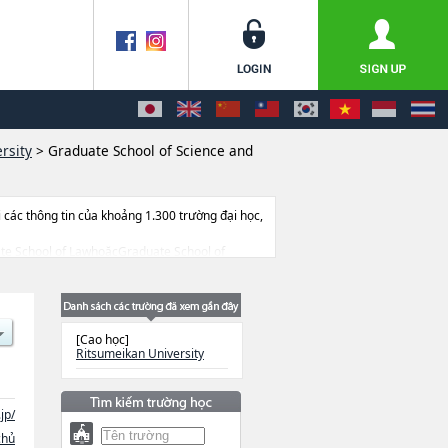
rsity
>
Graduate School of Science and
ác thông tin của khoảng 1.300 trường đại học,
duate School of LawhoặcGraduate School of
 of Science and EngineeringhoặcGraduate
ool of Core Ethics and Frontier
ology Management hoặcGraduate school of
rmacyhoặcGraduate School of Life
[Cao học]
như số lượng tuyển sinh, số lượng trúng tuyển,
Ritsumeikan University
jp/
chủ