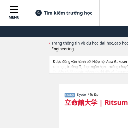
Tìm kiếm trường học
MENU
Trang thông tin về du học đại học,cao học
Engineering
Được đồng vận hành bởi Hiệp hội Asia Gakusei
cao học, trường đại học ngắn hạn, trường chuy
Tại đây có đăng các thông tin chi tiết về Ritsu
EconomicshoặcBusiness AdministrationhoặcGra
School of International RelationshoặcGraduate
ScienceshoặcGraduate school of Language Ed
ManagementhoặcImage ArtshoặcSport and Heal
Kyoto
/ Tư lập
ScienceshoặcGraduate School of Gastronomy Man
立命館大学
|
Ritsum
cở sở trang thiết bị, hướng dẫn địa điểm v.v...