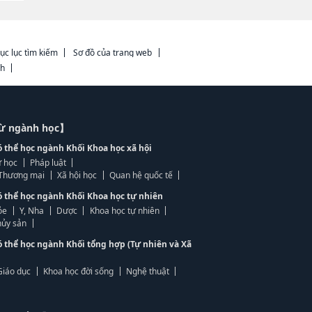
ục lục tìm kiếm
Sơ đồ của trang web
ch
từ ngành học】
ó thể học ngành Khối Khoa học xã hội
 học
Pháp luật
, Thương mại
Xã hội học
Quan hệ quốc tế
ó thể học ngành Khối Khoa học tự nhiên
ỏe
Y, Nha
Dược
Khoa học tự nhiên
ủy sản
ó thể học ngành Khối tổng hợp (Tự nhiên và Xã
Giáo dục
Khoa học đời sống
Nghệ thuật