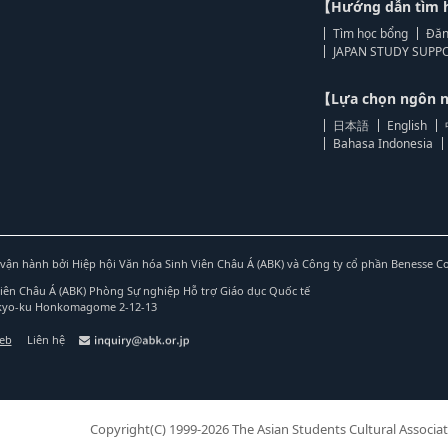
【Hướng dẫn tìm 
Tìm học bổng
Đăn
JAPAN STUDY SUPPO
【Lựa chọn ngôn
日本語
English
Bahasa Indonesia
vận hành bởi Hiệp hội Văn hóa Sinh Viên Châu Á (ABK) và Công ty cổ phần Benesse C
Viên Châu Á (ABK) Phòng Sự nghiệp Hỗ trợ Giáo dục Quốc tế
nkyo-ku Honkomagome 2-12-13
web
Liên hệ
Copyright(C) 1999-2026 The Asian Students Cultural Associat