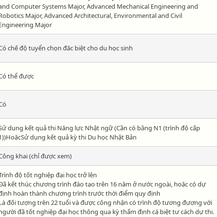
and Computer Systems Major, Advanced Mechanical Engineering and
Robotics Major, Advanced Architectural, Environmental and Civil
Engineering Major
Có chế độ tuyển chọn đăc biệt cho du học sinh
Có thể được
Có
Sử dụng kết quả thi Năng lực Nhật ngữ (Cần có bằng N1 (trình độ cấp
1))HoặcSử dụng kết quả kỳ thi Du học Nhật Bản
Công khai (chỉ được xem)
Trình độ tốt nghiệp đại học trở lên
Đã kết thúc chương trình đào tạo trên 16 năm ở nước ngoài, hoặc có dự
định hoàn thành chương trình trước thời điểm quy định
Là đối tượng trên 22 tuổi và được công nhận có trình độ tương đương với
người đã tốt nghiệp đại học thông qua kỳ thẩm định cá biệt tư cách dự thi.