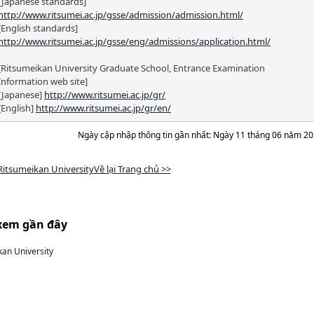
[Japanese standards]
http://www.ritsumei.ac.jp/gsse/admission/admission.html/
[English standards]
http://www.ritsumei.ac.jp/gsse/eng/admissions/application.html/
[Ritsumeikan University Graduate School, Entrance Examination
Information web site]
[Japanese]
http://www.ritsumei.ac.jp/gr/
[English]
http://www.ritsumei.ac.jp/gr/en/
Ngày cập nhập thông tin gần nhất: Ngày 11 tháng 06 năm 2
Ritsumeikan UniversityVề lại Trang chủ >>
xem gần đây
kan University