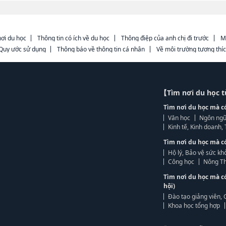
ơi du học
Thông tin có ích về du học
Thông điệp của anh chị đi trước
M
Quy ước sử dụng
Thông báo về thông tin cá nhân
Về môi trường tương thí
【Tìm nơi du học 
Tìm nơi du học mà c
Văn học
Ngôn ngữ
Kinh tế, Kinh doanh
Tìm nơi du học mà c
Hộ lý, Bảo vệ sức kh
Công học
Nông Th
Tìm nơi du học mà c
hội)
Đào tạo giảng viên, 
Khoa học tổng hợp