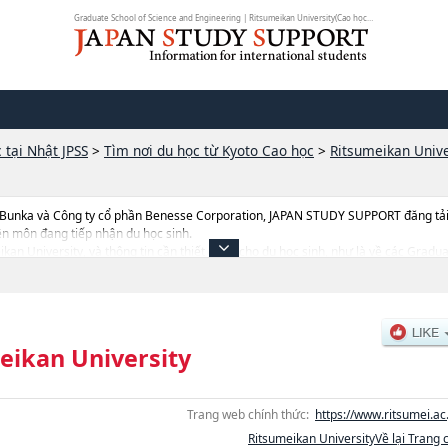
Graduate School of Science and Engineering | Ritsumeikan University(Cao học) ...
 tại Nhật JPSS
>
Tìm nơi du học từ Kyoto Cao học
>
Ritsumeikan Unive
 Bunka và Công ty cổ phần Benesse Corporation, JAPAN STUDY SUPPORT đăng tải c
ên môn đang tiếp nhận du học sinh.
meikan University, và thông tin cần thiết dành cho du học sinh, như là về các Gra
duate School of SociologyhoặcGraduate School of LettershoặcGraduate School
 School of Policy sciencehoặcGraduate School of Human SciencehoặcGraduate shc
ucation and Information SciencehoặcLaw SchoolhoặcGraduate School of Techn
th SciencehoặcInformation Science & EngineeringhoặcGraduate School of Pha
agement, thông tin về từng khoa nghiên cứu, thông tin liên quan đến thi tuyển 
eikan University
Trang web chính thức:
https://www.ritsumei.ac.
Ritsumeikan UniversityVề lại Trang 