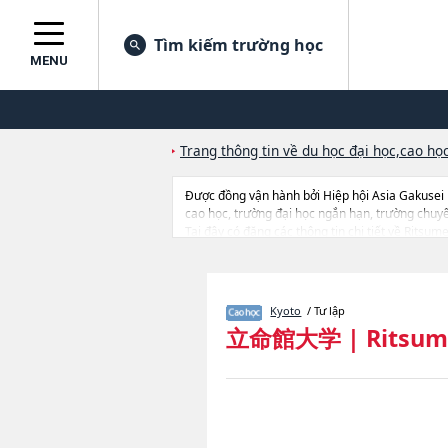
Tìm kiếm trường học
MENU
Trang thông tin về du học đại học,cao học
Được đồng vận hành bởi Hiệp hội Asia Gakusei
cao học, trường đại học ngắn hạn, trường chuy
Tại đây có đăng các thông tin chi tiết về Ritsu
EconomicshoặcBusiness AdministrationhoặcGra
School of International RelationshoặcGraduate
ScienceshoặcGraduate school of Language Ed
ManagementhoặcImage ArtshoặcSport and Heal
Kyoto
/ Tư lập
ScienceshoặcGraduate School of Gastronomy Man
立命館大学
|
Ritsum
cở sở trang thiết bị, hướng dẫn địa điểm v.v...