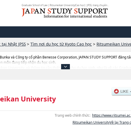
Graduate School of Law | Ritsumeikan University(Cao học) | JPSS, trang chuyên...
 tại Nhật JPSS
>
Tìm nơi du học từ Kyoto Cao học
>
Ritsumeikan Unive
 Bunka và Công ty cổ phần Benesse Corporation, JAPAN STUDY SUPPORT đăng tải c
ên môn đang tiếp nhận du học sinh.
meikan University, và thông tin cần thiết dành cho du học sinh, như là về các Gra
duate School of SociologyhoặcGraduate School of LettershoặcGraduate School
 School of Policy sciencehoặcGraduate School of Human SciencehoặcGraduate shc
ucation and Information SciencehoặcLaw SchoolhoặcGraduate School of Techn
th SciencehoặcInformation Science & EngineeringhoặcGraduate School of Pha
agement, thông tin về từng khoa nghiên cứu, thông tin liên quan đến thi tuyển 
eikan University
Trang web chính thức:
https://www.ritsumei.ac.
Ritsumeikan UniversityVề lại Trang 