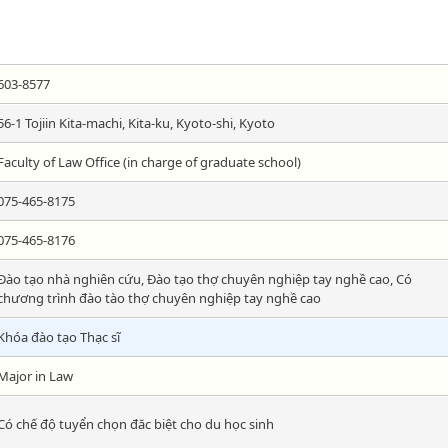
603-8577
56-1 Tojiin Kita-machi, Kita-ku, Kyoto-shi, Kyoto
Faculty of Law Office (in charge of graduate school)
075-465-8175
075-465-8176
Đào tạo nhà nghiên cứu, Đào tạo thợ chuyên nghiệp tay nghề cao, Có
chương trình đào tào thợ chuyên nghiệp tay nghề cao
Khóa đào tạo Thạc sĩ
Major in Law
Có chế độ tuyển chọn đăc biệt cho du học sinh