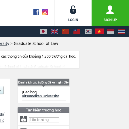
rsity
>
Graduate School of Law
ác thông tin của khoảng 1.300 trường đại học,
duate School of LawhoặcGraduate School of
 of Science and EngineeringhoặcGraduate
ool of Core Ethics and Frontier
ology Management hoặcGraduate school of
rmacyhoặcGraduate School of Life
[Cao học]
như số lượng tuyển sinh, số lượng trúng tuyển,
Ritsumeikan University
jp/
chủ