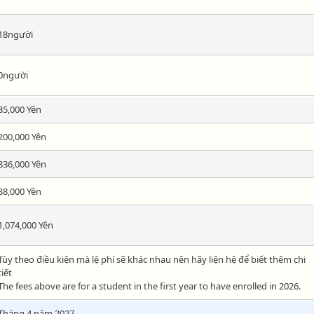
18người
0người
35,000 Yên
200,000 Yên
836,000 Yên
38,000 Yên
1,074,000 Yên
Tùy theo điều kiện mà lệ phí sẽ khác nhau nên hãy liện hệ để biết thêm chi
tiết
The fees above are for a student in the first year to have enrolled in 2026.
Tháng 4 năm 2027