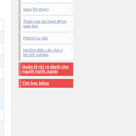
Visa (Thị thực)
Tham gia các hoạt động
giao lưu
Phòng tư vấn
Những điều cần chú ý
khi tốt nghiệp
Quản lý rủi ro dành cho
người nước ngoài
Tìm học bổng