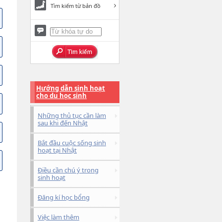
Tìm kiếm từ bản đồ
Hướng dẫn sinh hoạt
cho du học sinh
Những thủ tục cần làm
sau khi đến Nhật
Bắt đầu cuộc sống sinh
hoạt tại Nhật
Điều cần chú ý trong
sinh hoạt
Đăng kí học bổng
Việc làm thêm