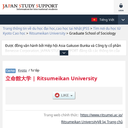
Tiếng Việt
Trang thông tin về du học đại học,cao học tại Nhật JPSS
>
Tìm nơi du học từ
Kyoto Cao học
>
Ritsumeikan University
>
Graduate School of Sociology
Được đồng vận hành bởi Hiệp hội Asia Gakusei Bunka và Công ty cổ phần
Benesse Corporation, JAPAN STUDY SUPPORT đăng tải các thông tin của
khoảng 1.300 trường đại học, cao học, trường đại học ngắn hạn, trường
chuyên môn đang tiếp nhận du học sinh.
Tại đây có đăng các thông tin chi tiết về Ritsumeikan University, và thông
Kyoto
/ Tư lập
tin cần thiết dành cho du học sinh, như là về các Graduate School of
LawhoặcGraduate School of EconomicshoặcBusiness
立命館大学
|
Ritsumeikan University
AdministrationhoặcGraduate School of SociologyhoặcGraduate School of
LettershoặcGraduate School of Science and EngineeringhoặcGraduate
School of International RelationshoặcGraduate School of Policy
sciencehoặcGraduate School of Human SciencehoặcGraduate shcool of
Core Ethics and Frontier ScienceshoặcGraduate school of Language
Education and Information SciencehoặcLaw SchoolhoặcGraduate School
of Technology Management hoặcGraduate school of
Trang web chính thức:
https://www.ritsumei.ac.jp/
ManagementhoặcImage ArtshoặcSport and Health
Ritsumeikan UniversityVề lại Trang chủ
SciencehoặcInformation Science & EngineeringhoặcGraduate School of
PharmacyhoặcGraduate School of Life ScienceshoặcGraduate School of